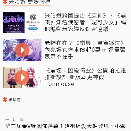
米哈遊 更多報導
米哈遊跨國提告《原神》、《崩
鐵》知名洩密者「妮可少女」稱
他煽動玩家違反保密協議
老神在在？《崩壞：星穹鐵道》
內鬼遭官方求償470萬元 還囂張
表示不在乎
《崩壞：因緣精靈》公開帕拉雅
雅新設計 新版本更神似
Ironmouse
米哈遊
←
上一篇
第三屆金V獎圓滿落幕！始祖絆愛大軸登場、小雪