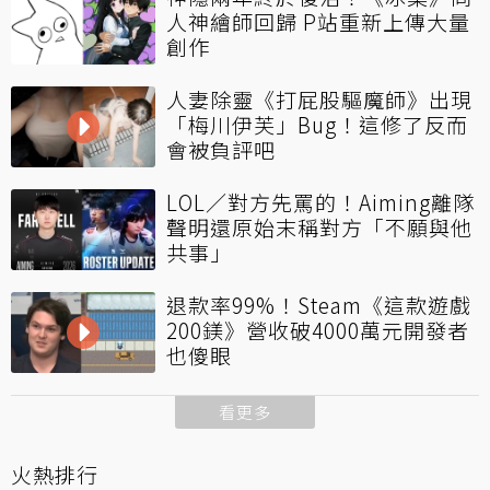
人神繪師回歸 P站重新上傳大量
創作
人妻除靈《打屁股驅魔師》出現
「梅川伊芙」Bug！這修了反而
會被負評吧
LOL／對方先罵的！Aiming離隊
聲明還原始末稱對方「不願與他
共事」
退款率99%！Steam《這款遊戲
200鎂》營收破4000萬元開發者
也傻眼
看更多
火熱排行