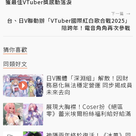
獲最佳VTuber獎感動落淚
下一篇
→
台、日V聯動辦「VTuber國際紅白歌合戰2025」
陪跨年！電音角角再次參戰
猜你喜歡
同類好文
日V團體「深淵組」解散！因財
務惡化無法穩定營運 同步揭成員
未來去向
展現大胸襟！Coser扮《絕區
零》蕾米埃爾粉絲福利給好給滿
神隱兩年終於復活！《冰菓》同