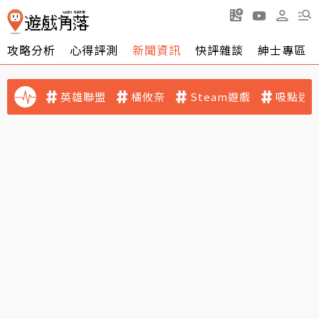
攻略分析
心得評測
新聞資訊
快評雜談
紳士專區
英雄聯盟
橘攸奈
Steam遊戲
吸點迷