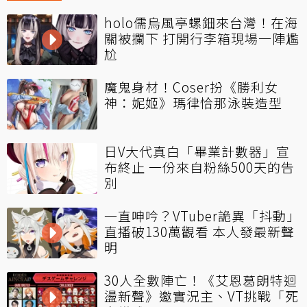
holo儒烏風亭螺鈿來台灣！在海
關被攔下 打開行李箱現場一陣尷
尬
魔鬼身材！Coser扮《勝利女
神：妮姬》瑪律恰那泳裝造型
日V大代真白「畢業計數器」宣
布終止 一份來自粉絲500天的告
別
一直呻吟？VTuber詭異「抖動」
直播破130萬觀看 本人發最新聲
明
30人全數陣亡！《艾恩葛朗特迴
盪新聲》邀實況主、VT挑戰「死