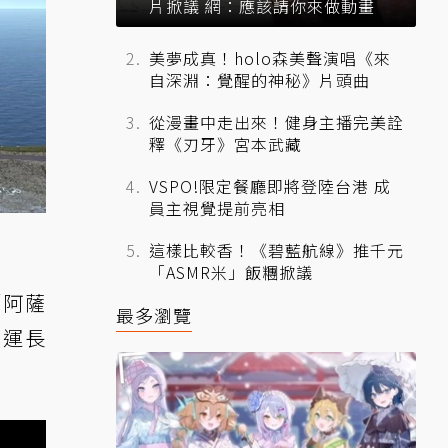
片掀議 網：應該請你來做動畫
美夢成真！holo森美聲演唱《來
自深淵：覺醒的神秘》片頭曲
從漫畫中走出來！健身主播完美詮
釋《刃牙》宮本武藏
VSPO!限定餐廳即將登陸台港 成
員主視覺提前亮相
這樣比較香！《碧藍航線》推千元
「ASMR米」飯糰掀議
「阿薩
最多瀏覽
營運長