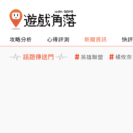
攻略分析
心得評測
新聞資訊
快評
話題傳送門
英雄聯盟
橘攸奈