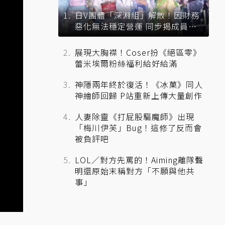
日V團體「深淵組」解散！因財務
惡化無法穩定營運 同步揭成員未
來去向
展現大胸襟！Coser扮《絕區零》
蕾米埃爾粉絲福利給好給滿
神隱兩年終於復活！《冰菓》同人
神繪師回歸 P站重新上傳大量創作
人妻除靈《打屁股驅魔師》出現
「梅川伊芙」Bug！這修了反而會
被負評吧
LOL／對方先罵的！Aiming離隊聲
明還原始末稱對方「不願與他共
事」