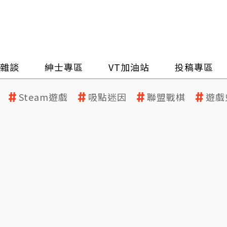
雜談
紳士專區
VT加油站
投稿專區
Steam遊戲
吸點迷因
聯盟戰棋
遊戲