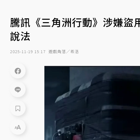
騰訊《三角洲行動》涉嫌盜用
說法
2025-11-19 15:17
遊戲角落／希洛