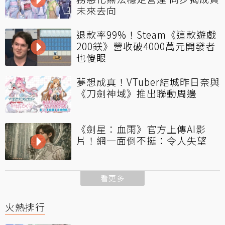
未來去向
退款率99%！Steam《這款遊戲
200鎂》營收破4000萬元開發者
也傻眼
夢想成真！VTuber結城昨日奈與
《刀劍神域》推出聯動周邊
《劍星：血雨》官方上傳AI影
片！網一面倒不挺：令人失望
看更多
火熱排行