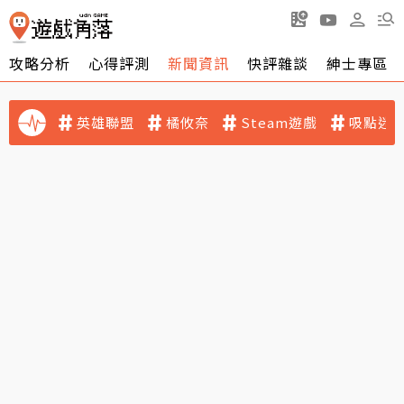
攻略分析
心得評測
新聞資訊
快評雜談
紳士專區
英雄聯盟
橘攸奈
Steam遊戲
吸點迷