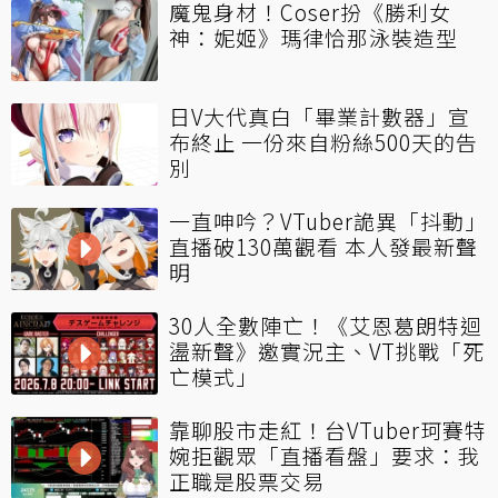
魔鬼身材！Coser扮《勝利女
神：妮姬》瑪律恰那泳裝造型
日V大代真白「畢業計數器」宣
布終止 一份來自粉絲500天的告
別
一直呻吟？VTuber詭異「抖動」
直播破130萬觀看 本人發最新聲
明
30人全數陣亡！《艾恩葛朗特迴
盪新聲》邀實況主、VT挑戰「死
亡模式」
靠聊股市走紅！台VTuber珂賽特
婉拒觀眾「直播看盤」要求：我
正職是股票交易