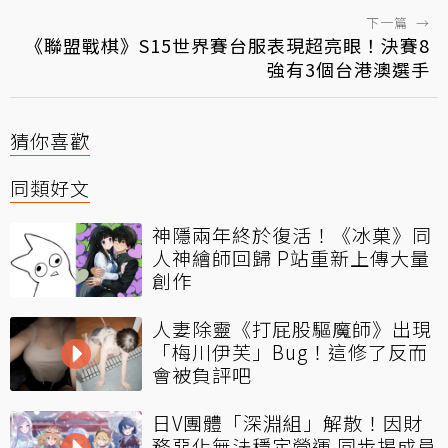
下一篇
→
《聯盟戰棋》S15世界賽台服表現超亮眼！決賽8
強有3個台港澳選手
猜你喜歡
同類好文
神隱兩年終於復活！《冰菓》同
人神繪師回歸 P站重新上傳大量
創作
人妻除靈《打屁股驅魔師》出現
「梅川伊芙」Bug！這修了反而
會被負評吧
日V團體「深淵組」解散！因財
務惡化無法穩定營運 同步揭成員