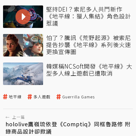
堅持DEI？索尼多人共鬥新作
《地平線：獵人集結》角色設計
惹議
怕了？騰訊《荒野起源》被索尼
提告抄襲《地平線》系列後火速
更換宣傳圖
韓媒稱NCSoft開發《地平線》大
型多人線上遊戲已遭取消
地平線
多人遊戲
Guerrilla Games
←
上一篇
hololive鷹嶺琉依登《Comptiq》同框魯路修 附
錄商品設計卻掀議