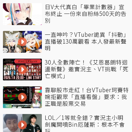
日V大代真白「畢業計數器」宣
布終止 一份來自粉絲500天的告
別
一直呻吟？VTuber詭異「抖動」
直播破130萬觀看 本人發最新聲
明
30人全數陣亡！《艾恩葛朗特迴
盪新聲》邀實況主、VT挑戰「死
亡模式」
靠聊股市走紅！台VTuber珂賽特
婉拒觀眾「直播看盤」要求：我
正職是股票交易
LOL／1等就全錯？實況主小明
劍魔開噴Bin厄薩斯：根本不會
玩