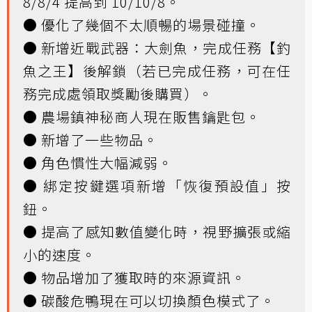
8/8/4 提高到 10/10/8。
● 優化了幾個不太順暢的場景碰撞。
● 新增近戰武器：大劍魚，完成任務【釣
魚之王】後解鎖（若已完成任務，可在任
務完成處領取獎勵後購買）。
● 農場鎮神秘商人現在販售鑰匙包。
● 新增了一些物品。
● 角色慣性大幅減弱。
● 綁定按鍵選項新增「恢復預設值」按
鈕。
● 提高了感知數值變化時，視野擴張或縮
小的速度。
● 物品增加了獲取時的來源資訊。
● 碳酸危鴨現在可以切換顏色模式了。