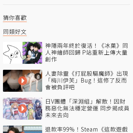
猜你喜歡
同類好文
神隱兩年終於復活！《冰菓》同
人神繪師回歸 P站重新上傳大量
創作
人妻除靈《打屁股驅魔師》出現
「梅川伊芙」Bug！這修了反而
會被負評吧
日V團體「深淵組」解散！因財
務惡化無法穩定營運 同步揭成員
未來去向
退款率99%！Steam《這款遊戲