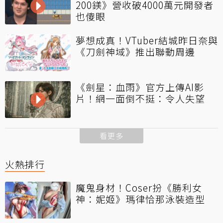
200鎂》營收破4000萬元開發者
也傻眼
夢想成真！VTuber結城昨日奈與
《刀劍神域》推出聯動周邊
《劍星：血雨》官方上傳AI影
片！網一面倒不挺：令人失望
看更多
火熱排行
魔鬼身材！Coser扮《勝利女
神：妮姬》瑪律恰那泳裝造型