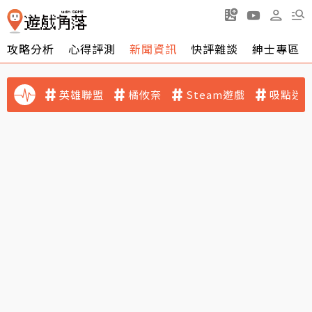
攻略分析
心得評測
新聞資訊
快評雜談
紳士專區
英雄聯盟
橘攸奈
Steam遊戲
吸點迷