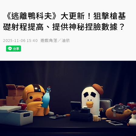
《逃離鴨科夫》大更新！狙擊槍基
礎射程提高、提供神秘捏臉數據？
2025-11-06 15:40
遊戲角落／油依