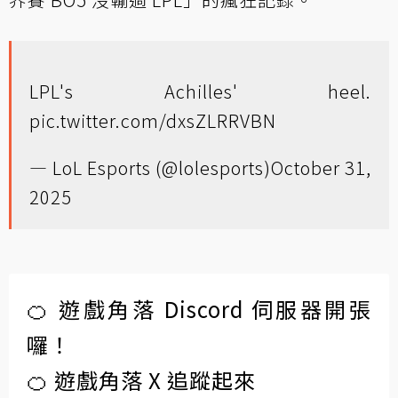
LPL's Achilles' heel.
pic.twitter.com/dxsZLRRVBN
— LoL Esports (@lolesports)
October 31,
2025
🍊 遊戲角落 Discord 伺服器開張
囉！
🍊 遊戲角落 X 追蹤起來