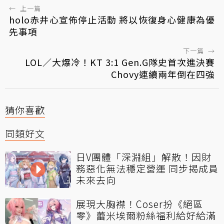
←
上一篇
holo赤井心宣佈停止活動 將以恢復身心健康為優
先事項
下一篇
→
LOL／大爆冷！KT 3:1 Gen.G隊史首次進決賽
Chovy連續兩年倒在四強
猜你喜歡
同類好文
日V團體「深淵組」解散！因財
務惡化無法穩定營運 同步揭成員
未來去向
展現大胸襟！Coser扮《絕區
零》蕾米埃爾粉絲福利給好給滿