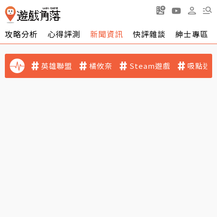
攻略分析
心得評測
新聞資訊
快評雜談
紳士專區
英雄聯盟
橘攸奈
Steam遊戲
吸點迷