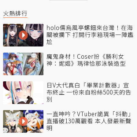
火熱排行
holo儒烏風亭螺鈿來台灣！在海
關被攔下 打開行李箱現場一陣尷
尬
魔鬼身材！Coser扮《勝利女
神：妮姬》瑪律恰那泳裝造型
日V大代真白「畢業計數器」宣
布終止 一份來自粉絲500天的告
別
一直呻吟？VTuber詭異「抖動」
直播破130萬觀看 本人發最新聲
明