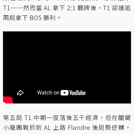
T1──然而當 AL 拿下 2:1 聽牌後，T1 卻連追
兩局拿下 BO5 勝利。
第五局 T1 中期一度落後五千經濟，但在關鍵
小龍團戰抓到 AL 上路 Flandre 後局勢逆轉，