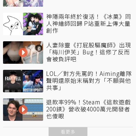
神隱兩年終於復活！《冰菓》同
人神繪師回歸 P站重新上傳大量
創作
人妻除靈《打屁股驅魔師》出現
「梅川伊芙」Bug！這修了反而
會被負評吧
LOL／對方先罵的！Aiming離隊
聲明還原始末稱對方「不願與他
共事」
退款率99%！Steam《這款遊戲
200鎂》營收破4000萬元開發者
也傻眼
看更多