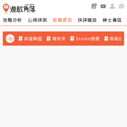
攻略分析
心得評測
新聞資訊
快評雜談
紳士專區
英雄聯盟
橘攸奈
Steam遊戲
吸點迷