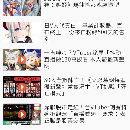
神：妮姬》瑪律恰那泳裝造型
日V大代真白「畢業計數器」宣
布終止 一份來自粉絲500天的告
別
一直呻吟？VTuber詭異「抖動」
直播破130萬觀看 本人發最新聲
明
30人全數陣亡！《艾恩葛朗特迴
盪新聲》邀實況主、VT挑戰「死
亡模式」
靠聊股市走紅！台VTuber珂賽特
婉拒觀眾「直播看盤」要求：我
正職是股票交易