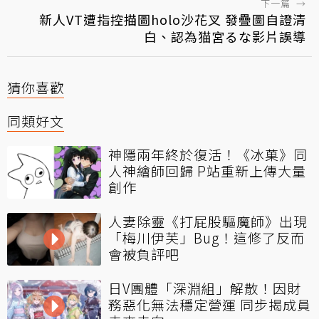
下一篇
→
新人VT遭指控描圖holo沙花叉 發疊圖自證清
白、認為猫宮るな影片誤導
猜你喜歡
同類好文
神隱兩年終於復活！《冰菓》同
人神繪師回歸 P站重新上傳大量
創作
人妻除靈《打屁股驅魔師》出現
「梅川伊芙」Bug！這修了反而
會被負評吧
日V團體「深淵組」解散！因財
務惡化無法穩定營運 同步揭成員