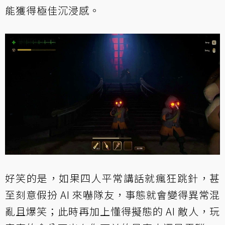
能獲得極佳沉浸感。
好笑的是，如果四人平常講話就瘋狂跳針，甚
至刻意假扮 AI 來嚇隊友，事態就會變得異常混
亂且爆笑；此時再加上懂得擬態的 AI 敵人，玩