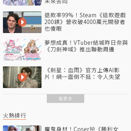
未來去向
退款率99%！Steam《這款遊戲
200鎂》營收破4000萬元開發者
也傻眼
夢想成真！VTuber結城昨日奈與
《刀劍神域》推出聯動周邊
《劍星：血雨》官方上傳AI影
片！網一面倒不挺：令人失望
看更多
火熱排行
魔鬼身材！Coser扮《勝利女