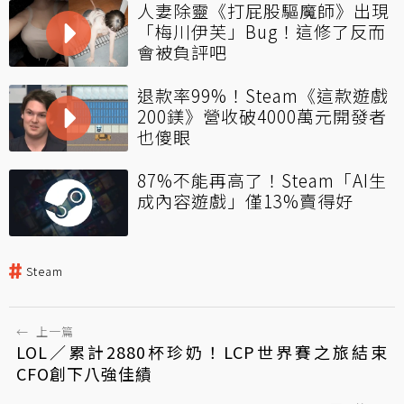
人妻除靈《打屁股驅魔師》出現
「梅川伊芙」Bug！這修了反而
會被負評吧
退款率99%！Steam《這款遊戲
200鎂》營收破4000萬元開發者
也傻眼
87%不能再高了！Steam「AI生
成內容遊戲」僅13%賣得好
Steam
←
上一篇
LOL／累計2880杯珍奶！LCP世界賽之旅結束
CFO創下八強佳績