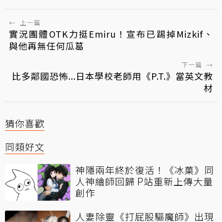
←
上一篇
實況團體OTK力挺Emiru！宣布已踢掉Mizkif、
與他再無任何瓜葛
下一篇
→
比多鄰國恐怖...日本學校老師用《P.T.》當英文教
材
猜你喜歡
同類好文
神隱兩年終於復活！《冰菓》同
人神繪師回歸 P站重新上傳大量
創作
人妻除靈《打屁股驅魔師》出現