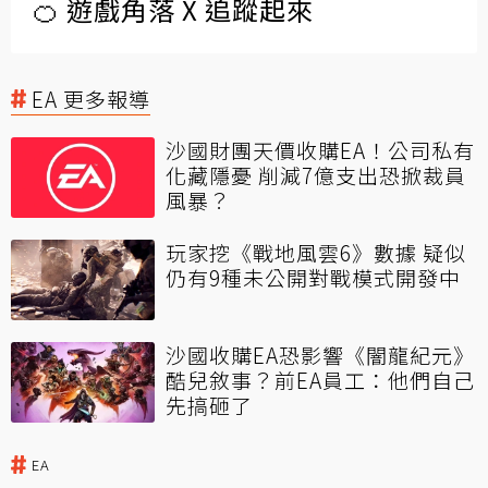
🍊 遊戲角落 X 追蹤起來
EA 更多報導
沙國財團天價收購EA！公司私有
化藏隱憂 削減7億支出恐掀裁員
風暴？
玩家挖《戰地風雲6》數據 疑似
仍有9種未公開對戰模式開發中
沙國收購EA恐影響《闇龍紀元》
酷兒敘事？前EA員工：他們自己
先搞砸了
EA