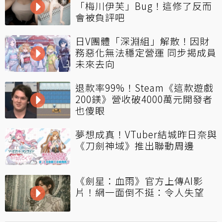
「梅川伊芙」Bug！這修了反而
會被負評吧
日V團體「深淵組」解散！因財
務惡化無法穩定營運 同步揭成員
未來去向
退款率99%！Steam《這款遊戲
200鎂》營收破4000萬元開發者
也傻眼
夢想成真！VTuber結城昨日奈與
《刀劍神域》推出聯動周邊
《劍星：血雨》官方上傳AI影
片！網一面倒不挺：令人失望