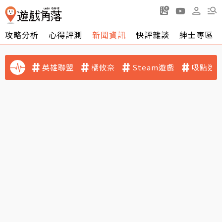
攻略分析
心得評測
新聞資訊
快評雜談
紳士專區
英雄聯盟
橘攸奈
Steam遊戲
吸點迷