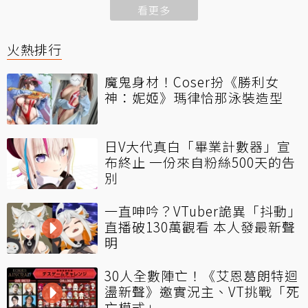
看更多
火熱排行
魔鬼身材！Coser扮《勝利女
神：妮姬》瑪律恰那泳裝造型
日V大代真白「畢業計數器」宣
布終止 一份來自粉絲500天的告
別
一直呻吟？VTuber詭異「抖動」
直播破130萬觀看 本人發最新聲
明
30人全數陣亡！《艾恩葛朗特迴
盪新聲》邀實況主、VT挑戰「死
亡模式」