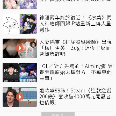
神隱兩年終於復活！《冰菓》同
人神繪師回歸 P站重新上傳大量
創作
人妻除靈《打屁股驅魔師》出現
「梅川伊芙」Bug！這修了反而
會被負評吧
LOL／對方先罵的！Aiming離隊
聲明還原始末稱對方「不願與他
共事」
退款率99%！Steam《這款遊戲
200鎂》營收破4000萬元開發者
也傻眼
看更多