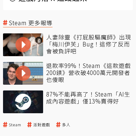
Steam 更多報導
人妻除靈《打屁股驅魔師》出現
「梅川伊芙」Bug！這修了反而
會被負評吧
退款率99%！Steam《這款遊戲
200鎂》營收破4000萬元開發者
也傻眼
87%不能再高了！Steam「AI生
成內容遊戲」僅13%賣得好
Steam
派對遊戲
多人