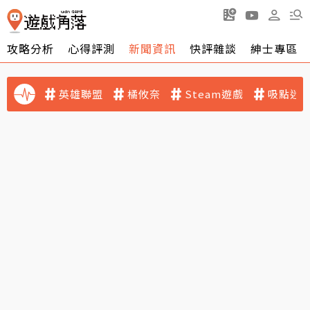
攻略分析
心得評測
新聞資訊
快評雜談
紳士專區
英雄聯盟
橘攸奈
Steam遊戲
吸點迷