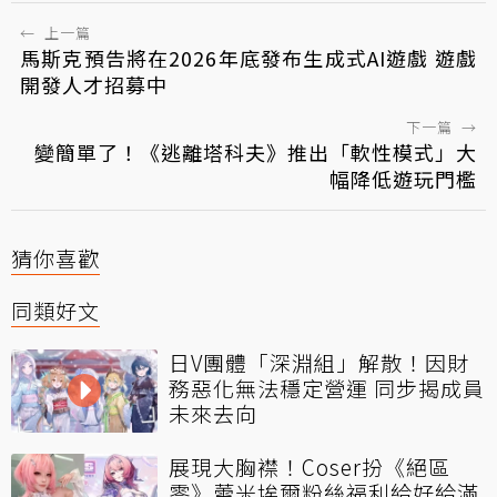
←
上一篇
馬斯克預告將在2026年底發布生成式AI遊戲 遊戲
開發人才招募中
下一篇
→
變簡單了！《逃離塔科夫》推出「軟性模式」大
幅降低遊玩門檻
猜你喜歡
同類好文
日V團體「深淵組」解散！因財
務惡化無法穩定營運 同步揭成員
未來去向
展現大胸襟！Coser扮《絕區
零》蕾米埃爾粉絲福利給好給滿