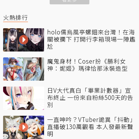
火熱排行
holo儒烏風亭螺鈿來台灣！在海
關被攔下 打開行李箱現場一陣尷
尬
魔鬼身材！Coser扮《勝利女
神：妮姬》瑪律恰那泳裝造型
日V大代真白「畢業計數器」宣
布終止 一份來自粉絲500天的告
別
一直呻吟？VTuber詭異「抖動」
直播破130萬觀看 本人發最新聲
明