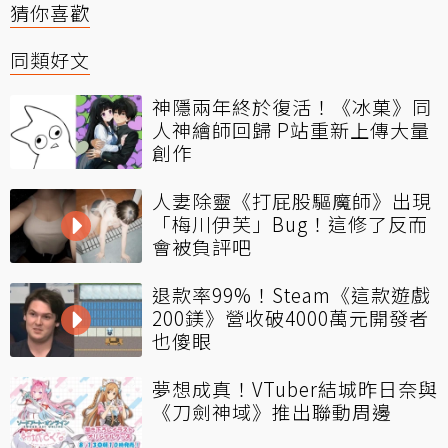
猜你喜歡
同類好文
神隱兩年終於復活！《冰菓》同
人神繪師回歸 P站重新上傳大量
創作
人妻除靈《打屁股驅魔師》出現
「梅川伊芙」Bug！這修了反而
會被負評吧
退款率99%！Steam《這款遊戲
200鎂》營收破4000萬元開發者
也傻眼
夢想成真！VTuber結城昨日奈與
《刀劍神域》推出聯動周邊