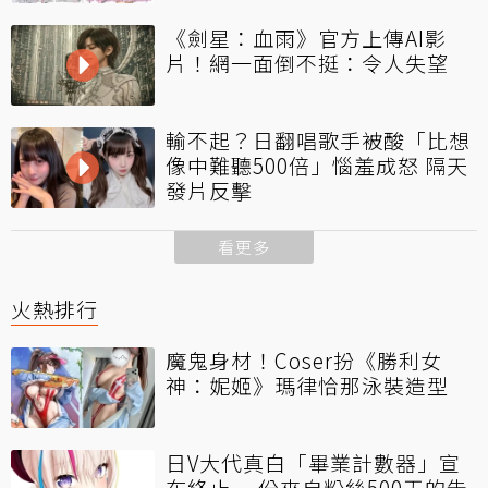
《劍星：血雨》官方上傳AI影
片！網一面倒不挺：令人失望
輸不起？日翻唱歌手被酸「比想
像中難聽500倍」惱羞成怒 隔天
發片反擊
看更多
火熱排行
魔鬼身材！Coser扮《勝利女
神：妮姬》瑪律恰那泳裝造型
日V大代真白「畢業計數器」宣
布終止 一份來自粉絲500天的告