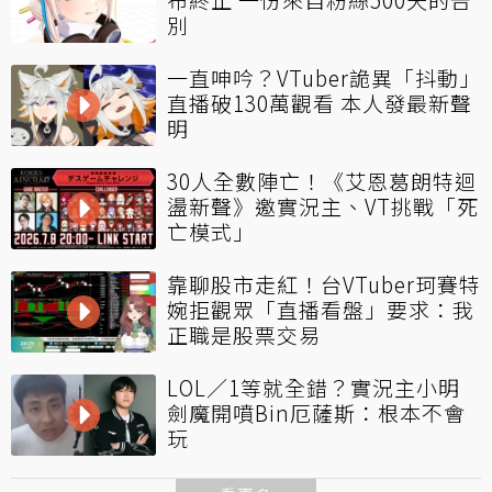
別
一直呻吟？VTuber詭異「抖動」
直播破130萬觀看 本人發最新聲
明
30人全數陣亡！《艾恩葛朗特迴
盪新聲》邀實況主、VT挑戰「死
亡模式」
靠聊股市走紅！台VTuber珂賽特
婉拒觀眾「直播看盤」要求：我
正職是股票交易
LOL／1等就全錯？實況主小明
劍魔開噴Bin厄薩斯：根本不會
玩