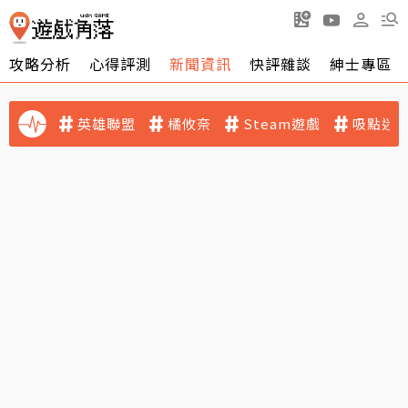
攻略分析
心得評測
新聞資訊
快評雜談
紳士專區
英雄聯盟
橘攸奈
Steam遊戲
吸點迷