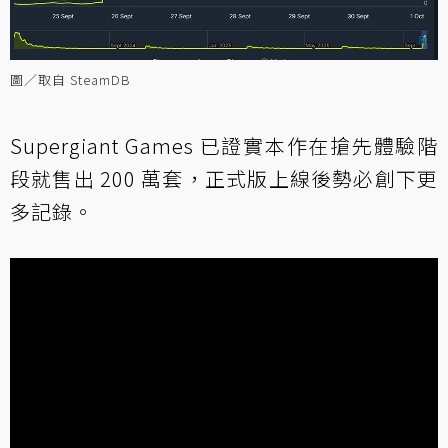
圖／取自 SteamDB
Supergiant Games 已證實本作在搶先體驗階
段就售出 200 萬套，正式版上線後勢必創下更
多記錄。