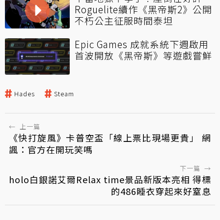
Roguelite續作《黑帝斯2》公開
不朽公主征服時間泰坦
Epic Games 成就系統下週啟用
首波開放《黑帝斯》等遊戲嘗鮮
Hades
Steam
←
上一篇
《快打旋風》卡普空盃「線上票比現場更貴」 網
諷：官方在開玩笑嗎
下一篇
→
holo白銀諾艾爾Relax time景品新版本亮相 得標
的486睡衣穿起來好窒息