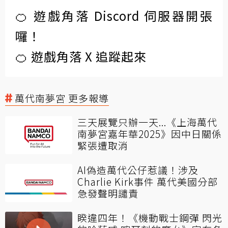
🍊 遊戲角落 Discord 伺服器開張
囉！
🍊 遊戲角落 X 追蹤起來
萬代南夢宮 更多報導
三天展覽只辦一天...《上海萬代
南夢宮嘉年華2025》因中日關係
緊張遭取消
AI偽造萬代公仔惹議！涉及
Charlie Kirk事件 萬代美國分部
急發聲明譴責
睽違四年！《機動戰士鋼彈 閃光