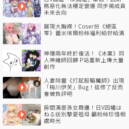
務惡化無法穩定營運 同步揭成員
未來去向
展現大胸襟！Coser扮《絕區
零》蕾米埃爾粉絲福利給好給滿
神隱兩年終於復活！《冰菓》同
人神繪師回歸 P站重新上傳大量
創作
人妻除靈《打屁股驅魔師》出現
「梅川伊芙」Bug！這修了反而
會被負評吧
房間滿是孫女周邊！日V因幡は
ねる送別摯愛祖母 籲粉絲珍惜相
處時光