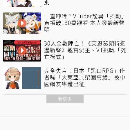
別
一直呻吟？VTuber詭異「抖動」
直播破130萬觀看 本人發最新聲
明
30人全數陣亡！《艾恩葛朗特迴
盪新聲》邀實況主、VT挑戰「死
亡模式」
完全失言！日本「黑白RPG」作
者喊「大東亞共榮圈萬歲」被中
國網友集體出征
看更多