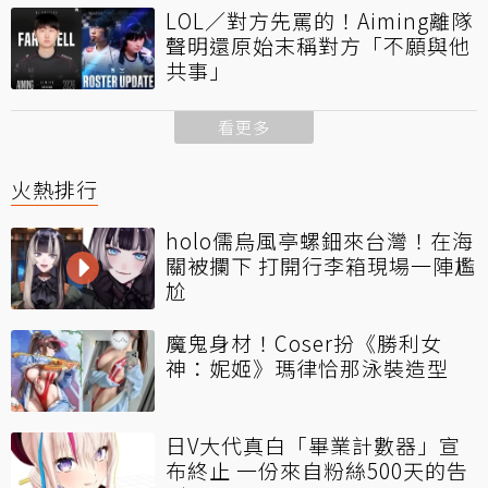
LOL／對方先罵的！Aiming離隊
聲明還原始末稱對方「不願與他
共事」
看更多
火熱排行
holo儒烏風亭螺鈿來台灣！在海
關被攔下 打開行李箱現場一陣尷
尬
魔鬼身材！Coser扮《勝利女
神：妮姬》瑪律恰那泳裝造型
日V大代真白「畢業計數器」宣
布終止 一份來自粉絲500天的告