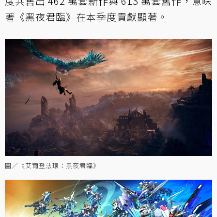
度共售出 462 萬套新作與 613 萬套舊作，意味
著《黑夜君臨》在本季度貢獻顯著。
圖／《艾爾登法環：黑夜君臨》