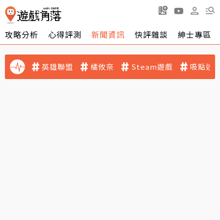
攻略分析
心得評測
新聞資訊
快評雜談
紳士專區
英雄聯盟
橘攸奈
Steam遊戲
吸點迷