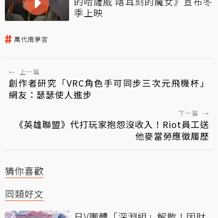
的哈薩威 喀耳刻的魔女》宣布冬
季上映
萬代南夢宮
←
上一篇
創作者研究「VRC角色手可同步三次元飛機杯」
網友：瑟瑟使人進步
下一篇
→
《英雄聯盟》代打玩家抱怨沒收入！Riot員工送
他麥當勞應徵履歷
猜你喜歡
同類好文
日V團體「深淵組」解散！因財