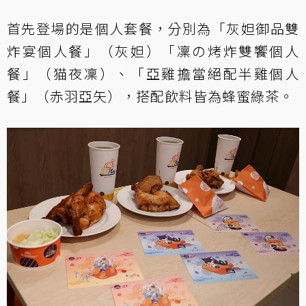
首先登場的是個人套餐，分別為「灰妲御品雙
炸宴個人餐」（灰妲）「凜の烤炸雙饗個人
餐」（猫夜凜）、「亞雞擔當絕配半雞個人
餐」（赤羽亞矢），搭配飲料皆為蜂蜜綠茶。