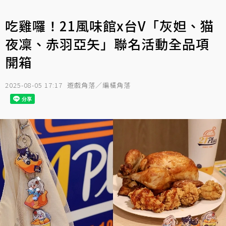
吃雞囉！21風味館x台V「灰妲、猫
夜凜、赤羽亞矢」聯名活動全品項
開箱
2025-08-05 17:17
遊戲角落／編橘角落