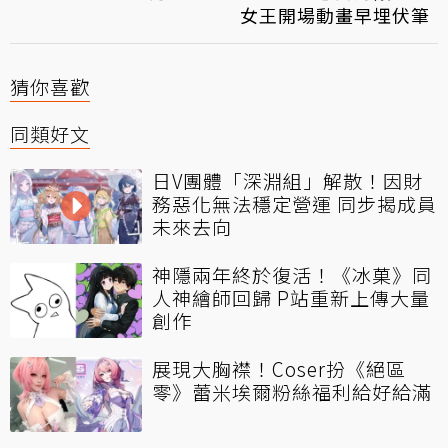
女王開場動畫早埋伏筆
猜你喜歡
同類好文
日V團體「深淵組」解散！因財
務惡化無法穩定營運 同步揭成員
未來去向
神隱兩年終於復活！《冰菓》同
人神繪師回歸 P站重新上傳大量
創作
展現大胸襟！Coser扮《絕區
零》蕾米埃爾粉絲福利給好給滿