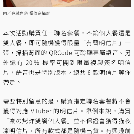
圖／遊戲角落 橘攸奈攝影
本次活動購買任一聯名套餐，不論個人餐還是
雙人餐，即可隨機獲得限量「有聲明信片」一
張，掃描背面的 QRCode 可聆聽專屬語音。另
外還有 20％ 機率可開到限量複製簽名明信
片，語音也是特別版本，總共 6 款明信片等你
帶走。
需要特別留意的是，購買指定聯名套餐將不會
獲得對應 VTuber 的明信片。舉例來說，購買
「凜の烤炸雙饗個人餐」並不保證會獲得猫夜
凜明信片，所有款式都是隨機出貨。有興趣前