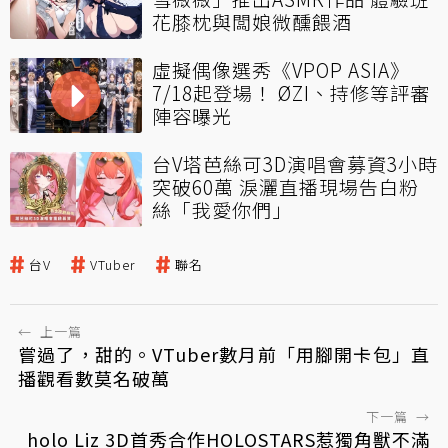
花膝枕與闆娘微醺餵酒
虛擬偶像選秀《VPOP ASIA》
7/18起登場！ ØZI、持修等評審
陣容曝光
台V塔芭絲可3D演唱會募資3小時
突破60萬 淚灑直播現場告白粉
絲「我愛你們」
台V
VTuber
聯名
←
上一篇
嘗過了，甜的。VTuber數月前「用腳開卡包」直
播觀看數莫名破萬
下一篇
→
holo Liz 3D首秀合作HOLOSTARS惹獨角獸不滿