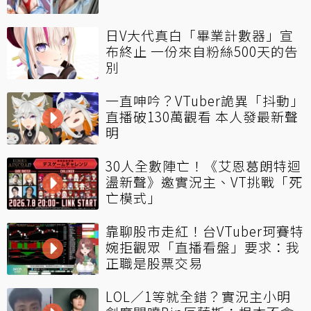
日V大代真白「畢業計數器」宣
布終止 一份來自粉絲500天的告
別
一直呻吟？VTuber詭異「抖動」
直播破130萬觀看 本人發最新聲
明
30人全數陣亡！《艾恩葛朗特迴
盪新聲》邀實況主、VT挑戰「死
亡模式」
靠聊股市走紅！台VTuber珂賽特
婉拒觀眾「直播看盤」要求：我
正職是股票交易
LOL／1等就全錯？實況主小明