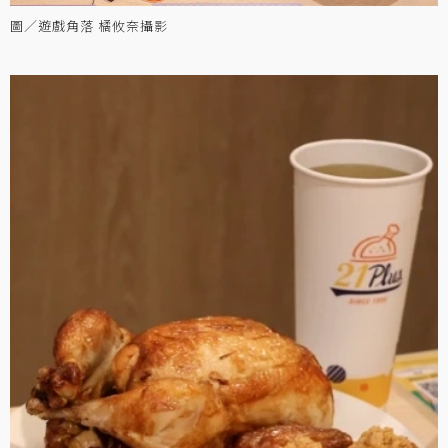
圖／遊戲角落 橘攸奈攝影