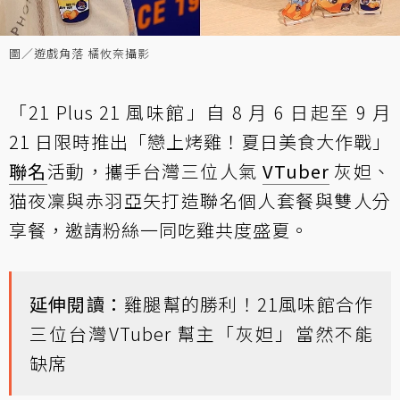
圖／遊戲角落 橘攸奈攝影
「21 Plus 21 風味館」自 8 月 6 日起至 9 月
21 日限時推出「戀上烤雞！夏日美食大作戰」
聯名
活動，攜手台灣三位人氣
VTuber
灰妲、
猫夜凜與赤羽亞矢打造聯名個人套餐與雙人分
享餐，邀請粉絲一同吃雞共度盛夏。
延伸閱讀：
雞腿幫的勝利！21風味館合作
三位台灣VTuber 幫主「灰妲」當然不能
缺席