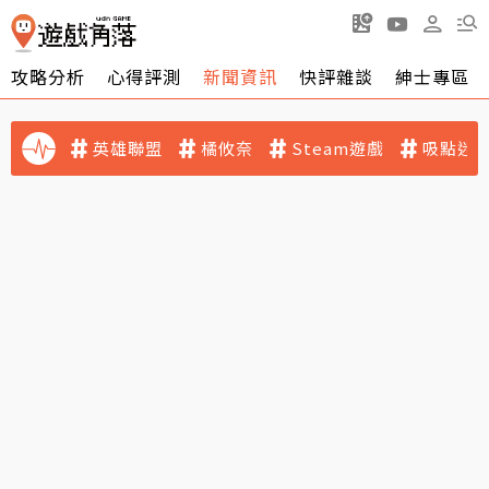
攻略分析
心得評測
新聞資訊
快評雜談
紳士專區
英雄聯盟
橘攸奈
Steam遊戲
吸點迷