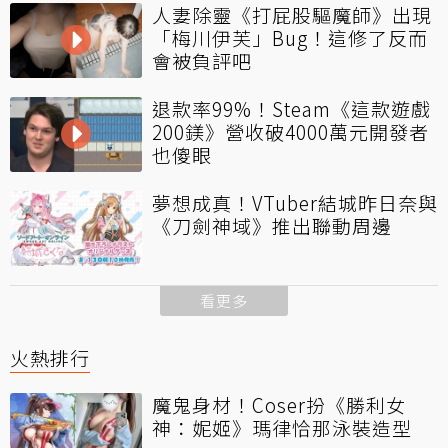
人妻除靈《打屁股驅魔師》出現
「梅川伊芙」Bug！這修了反而
會被負評吧
退款率99%！Steam《這款遊戲
200鎂》營收破4000萬元開發者
也傻眼
夢想成真！VTuber結城昨日奈與
《刀劍神域》推出聯動周邊
看更多
火熱排行
魔鬼身材！Coser扮《勝利女
神：妮姬》瑪律恰那泳裝造型