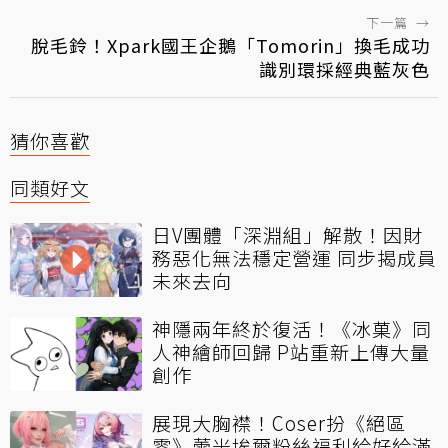
下一篇
→
脫毛鈴！Xpark國王企鵝「Tomorin」換毛成功
識別環採經典藍灰色
猜你喜歡
同類好文
日V團體「深淵組」解散！因財
務惡化無法穩定營運 同步揭成員
未來去向
神隱兩年終於復活！《冰菓》同
人神繪師回歸 P站重新上傳大量
創作
展現大胸襟！Coser扮《絕區
零》蕾米埃爾粉絲福利給好給滿