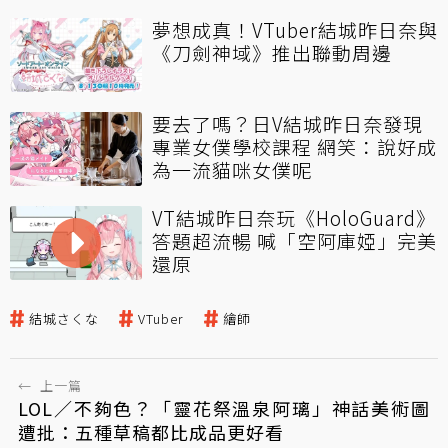
夢想成真！VTuber結城昨日奈與
《刀劍神域》推出聯動周邊
要去了嗎？日V結城昨日奈發現
專業女僕學校課程 網笑：說好成
為一流貓咪女僕呢
VT結城昨日奈玩《HoloGuard》
答題超流暢 喊「空阿庫婭」完美
還原
結城さくな
VTuber
繪師
←
上一篇
LOL／不夠色？「靈花祭溫泉阿璃」神話美術圖
遭批：五種草稿都比成品更好看