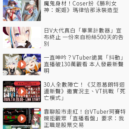
魔鬼身材！Coser扮《勝利女
神：妮姬》瑪律恰那泳裝造型
日V大代真白「畢業計數器」宣
布終止 一份來自粉絲500天的告
別
一直呻吟？VTuber詭異「抖動」
直播破130萬觀看 本人發最新聲
明
30人全數陣亡！《艾恩葛朗特迴
盪新聲》邀實況主、VT挑戰「死
亡模式」
靠聊股市走紅！台VTuber珂賽特
婉拒觀眾「直播看盤」要求：我
正職是股票交易