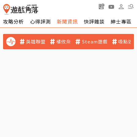
攻略分析
心得評測
新聞資訊
快評雜談
紳士專區
英雄聯盟
橘攸奈
Steam遊戲
吸點迷