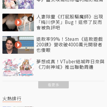
人妻除靈《打屁股驅魔師》出現
「梅川伊芙」Bug！這修了反而
會被負評吧
退款率99%！Steam《這款遊戲
200鎂》營收破4000萬元開發者
也傻眼
夢想成真！VTuber結城昨日奈與
《刀劍神域》推出聯動周邊
看更多
火熱排行