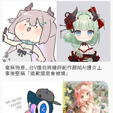
毫無悔意...台V擅自將繪師創作餵給AI遭炎上
事後堅稱「道歉還是會被燒」