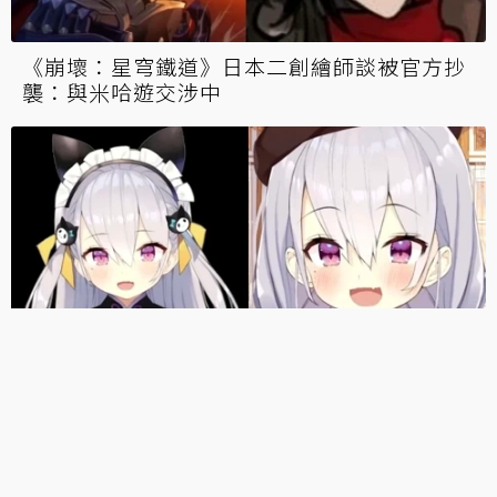
《崩壞：星穹鐵道》日本二創繪師談被官方抄
襲：與米哈遊交涉中
個人勢VT鳳玲天天啟動新模型募資計畫！因原
繪師醜聞損失300萬日圓