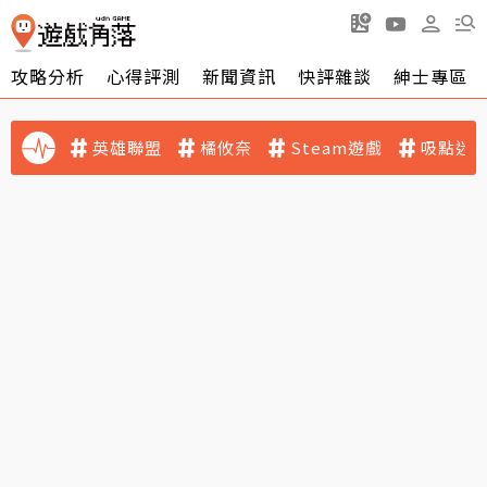
攻略分析
心得評測
新聞資訊
快評雜談
紳士專區
英雄聯盟
橘攸奈
Steam遊戲
吸點迷