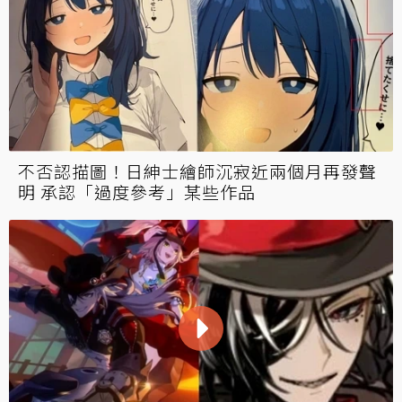
不否認描圖！日紳士繪師沉寂近兩個月再發聲
明 承認「過度參考」某些作品