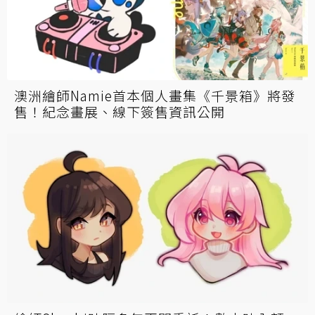
澳洲繪師Namie首本個人畫集《千景箱》將發
售！紀念畫展、線下簽售資訊公開