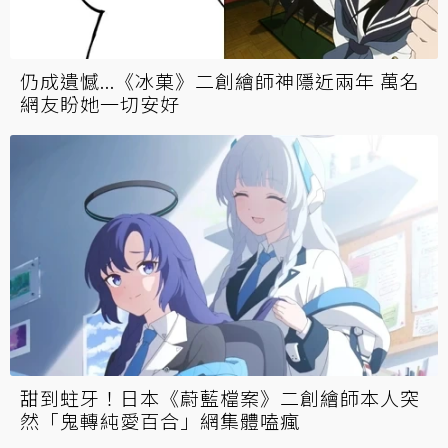
仍成遺憾...《冰菓》二創繪師神隱近兩年 萬名
網友盼她一切安好
甜到蛀牙！日本《蔚藍檔案》二創繪師本人突
然「鬼轉純愛百合」網集體嗑瘋