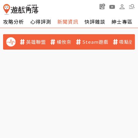
攻略分析
心得評測
新聞資訊
快評雜談
紳士專區
英雄聯盟
橘攸奈
Steam遊戲
吸點迷