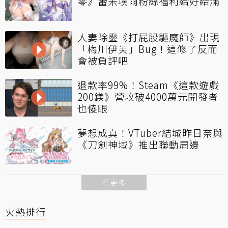
零》蕾米埃爾粉絲福利給好給滿
人妻除靈《打屁股驅魔師》出現
「梅川伊芙」Bug！這修了反而
會被負評吧
退款率99%！Steam《這款遊戲
200鎂》營收破4000萬元開發者
也傻眼
夢想成真！VTuber結城昨日奈與
《刀劍神域》推出聯動周邊
看更多
火熱排行