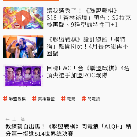
還我選秀了！《聯盟戰棋》
S18「蒼林祕境」預告：S2拉克
絲再臨、9種型態特性可+1
《聯盟戰棋》設計總監「模特
狗」離開Riot！4月長休後再不
回歸
目標EWC！台《聯盟戰棋》4名
頂尖選手加盟ROC戰隊
聯盟戰棋
英雄聯盟
電競
閃電狼
←
上一篇
教練親自出馬！《聯盟戰棋》閃電狼「A1QH」積
分第一挺進S14世界總決賽