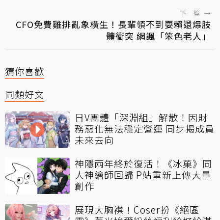
下一篇
→
CFO免費雞排亂象橫生！長輩領不到耍賴還爆肢
體衝突 網諷「笨色老人」
猜你喜歡
同類好文
日V團體「深淵組」解散！因財
務惡化無法穩定營運 同步揭成員
未來去向
神隱兩年終於復活！《冰菓》同
人神繪師回歸 P站重新上傳大量
創作
展現大胸襟！Coser扮《絕區