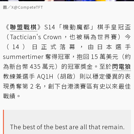
圖／X@CompeteTFT
《
聯盟戰棋
》S14「機動魔都」棋手皇冠盃
（Tactician's Crown，也被稱為世界賽）今
（14）日正式落幕，由日本選手
summertimer 奪得冠軍，抱回 15 萬美元（約
為新台幣 435 萬元）的冠軍獎金。至於
閃電狼
教練兼選手 AQ1H（胡啟）則以穩定優異的表
現勇奪第 2 名，創下台港澳賽區有史以來最佳
戰績。
The best of the best are all that remain.