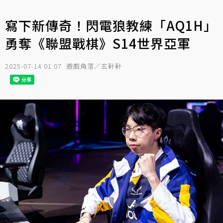
寫下新傳奇！閃電狼教練「AQ1H」
勇奪《聯盟戰棋》S14世界亞軍
2025-07-14 01:07
遊戲角落／玄軒軒