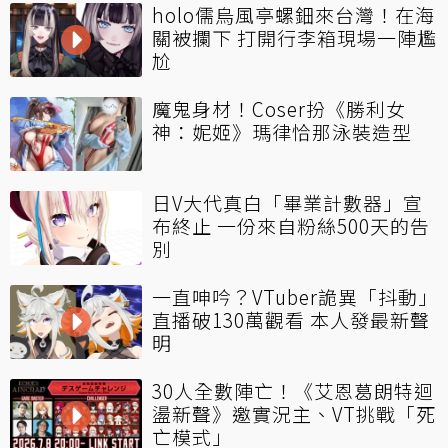
holo儒烏風亭螺鈿來台灣！在海
關被攔下 打開行李箱現場一陣尷
尬
魔鬼身材！Coser扮《勝利女
神：妮姬》瑪律恰那泳裝造型
日V大代真白「畢業計數器」宣
布終止 一份來自粉絲500天的告
別
一直呻吟？VTuber詭異「抖動」
直播破130萬觀看 本人發最新聲
明
30人全數陣亡！《艾恩葛朗特迴
盪新聲》邀實況主、VT挑戰「死
亡模式」