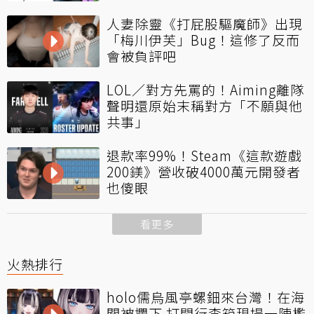
人妻除靈《打屁股驅魔師》出現
「梅川伊芙」Bug！這修了反而
會被負評吧
LOL／對方先罵的！Aiming離隊
聲明還原始末稱對方「不願與他
共事」
退款率99%！Steam《這款遊戲
200鎂》營收破4000萬元開發者
也傻眼
看更多
火熱排行
holo儒烏風亭螺鈿來台灣！在海
關被攔下 打開行李箱現場一陣尷