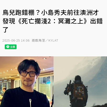
鳥兒跑錯棚？小島秀夫前往澳洲才
發現《死亡擱淺2：冥灘之上》出錯
了
2025-06-25 14:06
遊戲角落／KYLAT