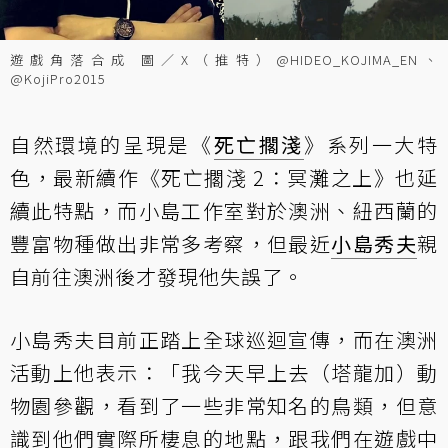
遊戲角落合成 圖／X（推特）@HIDEO_KOJIMA_EN、
@KojiPro2015
自然環境的呈現是《
死亡擱淺
》系列一大特
色，最新續作《死亡擱淺 2：冥灘之上》也延
續此特點，而小島工作室對於澳洲、紐西蘭的
豐富物種做出非常多考察，但最近
小島秀夫
親
自前往澳洲後才發現他失誤了。
小島秀夫目前正踏上全球巡迴宣傳，而在澳洲
活動上他表示：「我今天早上去（塔龍加）動
物園參觀，看到了一些非常知名的鳥類，但意
識到他們實際所棲息的地點，跟我們在遊戲中