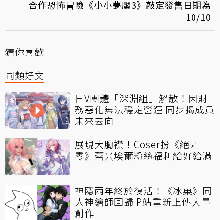
合作恐怖冒險《小小夢魘3》敲定發售日期為
10/10
猜你喜歡
同類好文
日V團體「深淵組」解散！因財
務惡化無法穩定營運 同步揭成員
未來去向
展現大胸襟！Coser扮《絕區
零》蕾米埃爾粉絲福利給好給滿
神隱兩年終於復活！《冰菓》同
人神繪師回歸 P站重新上傳大量
創作