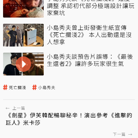
調整 承認初代部分極端設計讓玩
家棄坑
小島秀夫曾上街發衛生紙宣傳
《死亡擱淺2》 本人出動還是沒
人想拿
小島秀夫談預告片誤導：《最後
生還者2》讓許多玩家很生氣
死亡擱淺
小島秀夫
←
上一篇
《劍星》伊芙韓配暢聊秘辛！演出參考《進擊的
巨人》米卡莎
下一篇
→