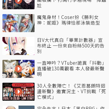
尬
魔鬼身材！Coser扮《勝利女
神：妮姬》瑪律恰那泳裝造型
日V大代真白「畢業計數器」宣
布終止 一份來自粉絲500天的告
別
一直呻吟？VTuber詭異「抖動」
直播破130萬觀看 本人發最新聲
明
30人全數陣亡！《艾恩葛朗特迴
盪新聲》邀實況主、VT挑戰「死
亡模式」
完全失言！日本「黑白RPG」作