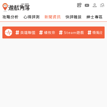
攻略分析
心得評測
新聞資訊
快評雜談
紳士專區
英雄聯盟
橘攸奈
Steam遊戲
吸點迷