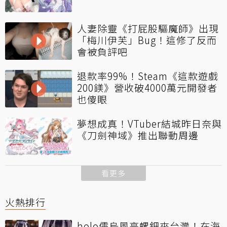
人妻除靈《打屁股驅魔師》出現
「梅川伊芙」Bug！這修了反而
會被負評吧
退款率99%！Steam《這款遊戲
200鎂》營收破4000萬元開發者
也傻眼
夢想成真！VTuber結城昨日奈與
《刀劍神域》推出聯動周邊
看更多
火熱排行
holo儒烏風亭螺鈿來台灣！在海