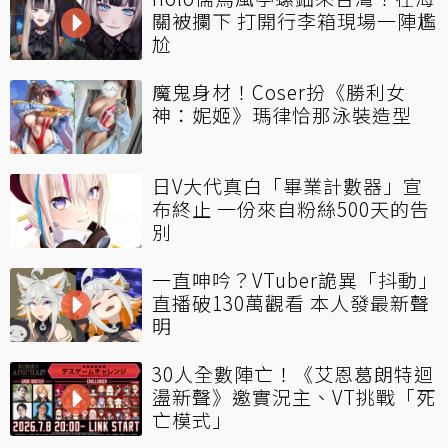
關被攔下 打開行李箱現場一陣尷
尬
魔鬼身材！Coser扮《勝利女
神：妮姬》瑪律恰那泳裝造型
日V大代真白「畢業計數器」宣
布終止 一份來自粉絲500天的告
別
一直呻吟？VTuber詭異「抖動」
直播破130萬觀看 本人發最新聲
明
30人全數陣亡！《艾恩葛朗特迴
盪新聲》邀實況主、VT挑戰「死
亡模式」