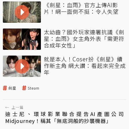
《劍星：血雨》官方上傳AI影
片！網一面倒不挺：令人失望
太幼齒？國外玩家連署抗議《劍
星：血雨》女主角外表「需更符
合成年女性」
就是本人！Coser扮《劍星》續
作新主角 網大讚：看起來完全成
年
劍星
Steam
←
上一篇
迪士尼、環球影業聯合提告AI產圖公司
Midjourney！稱其「無底洞般的抄襲機器」