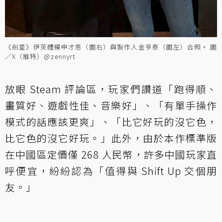
《劍星》伊芙體模申才恩（圖右）與製作人金亨泰（圖左）合照。 圖
／X（推特）@zennyrt
放眼 Steam 評論區，玩家們讚道「跑得順、
畫質好、遊戲性佳、音樂好」、「有單手操作
模式的話應該更爽」、「比它好玩的沒它色，
比它色的沒它好玩。」此外，由於本作標準版
在中國區定價僅 268 人民幣，許多中國玩家直
呼便宜，紛紛認為「值得與 Shift Up 交個朋
友。」