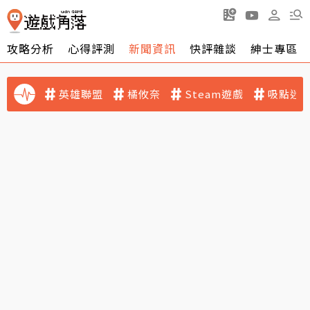
攻略分析
心得評測
新聞資訊
快評雜談
紳士專區
英雄聯盟
橘攸奈
Steam遊戲
吸點迷