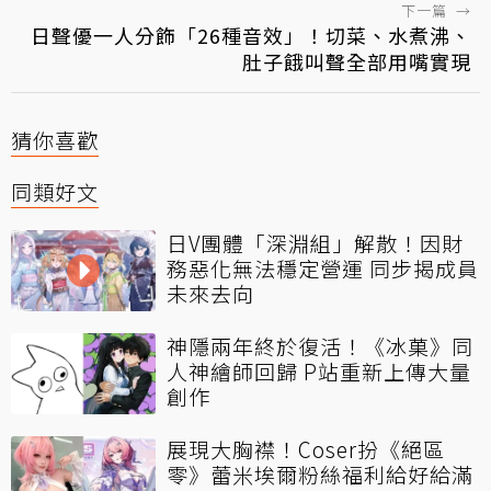
下一篇
→
日聲優一人分飾「26種音效」！切菜、水煮沸、
肚子餓叫聲全部用嘴實現
猜你喜歡
同類好文
日V團體「深淵組」解散！因財
務惡化無法穩定營運 同步揭成員
未來去向
神隱兩年終於復活！《冰菓》同
人神繪師回歸 P站重新上傳大量
創作
展現大胸襟！Coser扮《絕區
零》蕾米埃爾粉絲福利給好給滿