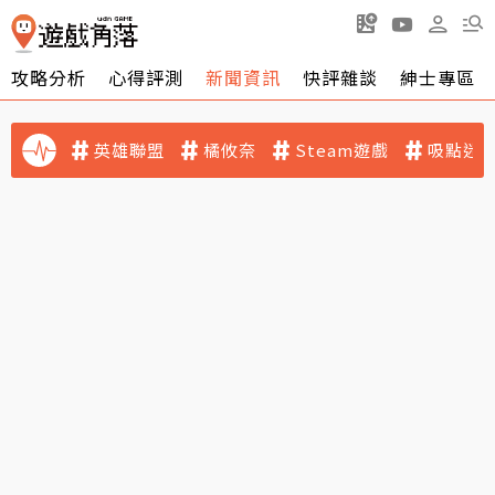
攻略分析
心得評測
新聞資訊
快評雜談
紳士專區
英雄聯盟
橘攸奈
Steam遊戲
吸點迷