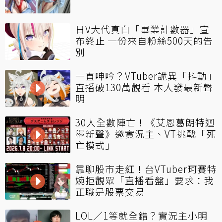
日V大代真白「畢業計數器」宣
布終止 一份來自粉絲500天的告
別
一直呻吟？VTuber詭異「抖動」
直播破130萬觀看 本人發最新聲
明
30人全數陣亡！《艾恩葛朗特迴
盪新聲》邀實況主、VT挑戰「死
亡模式」
靠聊股市走紅！台VTuber珂賽特
婉拒觀眾「直播看盤」要求：我
正職是股票交易
LOL／1等就全錯？實況主小明