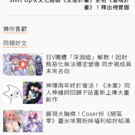
畫》！釋出視覺圖
猜你喜歡
同類好文
日V團體「深淵組」解散！因財
務惡化無法穩定營運 同步揭成員
未來去向
神隱兩年終於復活！《冰菓》同
人神繪師回歸 P站重新上傳大量
創作
展現大胸襟！Coser扮《絕區
零》蕾米埃爾粉絲福利給好給滿