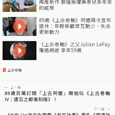
再推新作 狠嗆無懼美泰兒多年來
的威脅
89歲《上古卷軸》阿嬤再次宣布
退休：年輕新觀眾互動少、失去
更新動力
《上古卷軸》之父Julian LeFay
罹癌病逝 享年59歲
上古卷軸
←
上一篇
89歲百萬訂閱「上古阿嬤」開始玩《上古卷軸
IV：遺忘之都復刻版》！
下一篇
→
Shift Up次文化遊戲《女巫計畫》更名《靈魂計