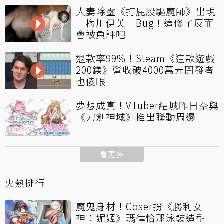
人妻除靈《打屁股驅魔師》出現
「梅川伊芙」Bug！這修了反而
會被負評吧
退款率99%！Steam《這款遊戲
200鎂》營收破4000萬元開發者
也傻眼
夢想成真！VTuber結城昨日奈與
《刀劍神域》推出聯動周邊
看更多
火熱排行
魔鬼身材！Coser扮《勝利女
神：妮姬》瑪律恰那泳裝造型