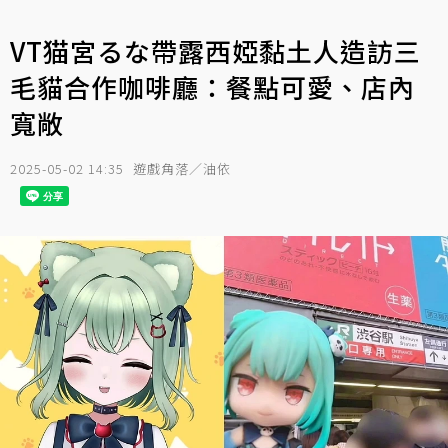
VT猫宮るな帶露西婭黏土人造訪三
毛貓合作咖啡廳：餐點可愛、店內
寬敞
2025-05-02 14:35
遊戲角落／油依