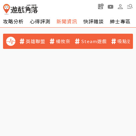
攻略分析
心得評測
新聞資訊
快評雜談
紳士專區
英雄聯盟
橘攸奈
Steam遊戲
吸點迷