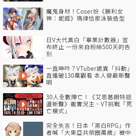
魔鬼身材！Coser扮《勝利女
神：妮姬》瑪律恰那泳裝造型
日V大代真白「畢業計數器」宣
布終止 一份來自粉絲500天的告
別
一直呻吟？VTuber詭異「抖動」
直播破130萬觀看 本人發最新聲
明
30人全數陣亡！《艾恩葛朗特迴
盪新聲》邀實況主、VT挑戰「死
亡模式」
完全失言！日本「黑白RPG」作
者喊「大東亞共榮圈萬歲」被中