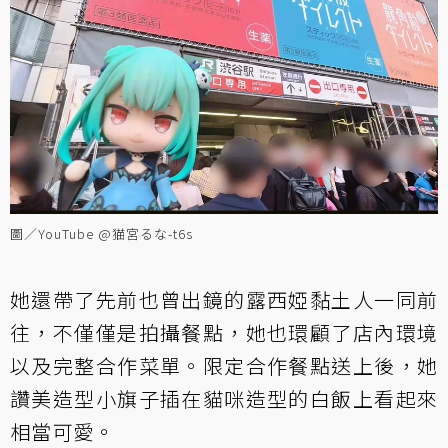
圖／YouTube @猫宮るな-t6s
她還帶了先前也曾出鏡的露西婭黏土人一同前
往，不僅僅是拍攝餐點，她也環顧了店內環境
以及完整合作菜單。限定合作餐點送上後，她
讚美造型小旗子插在貓咪造型的白飯上看起來
相當可愛。