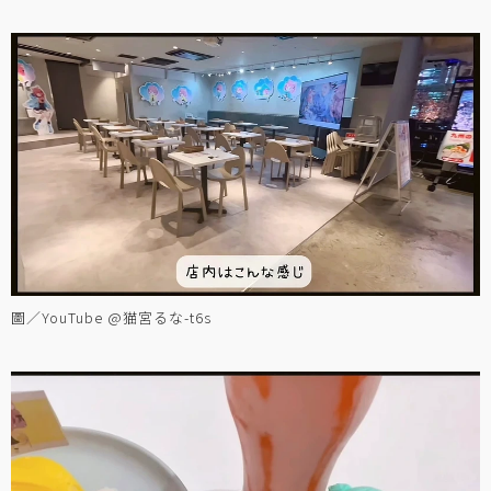
圖／YouTube @猫宮るな-t6s