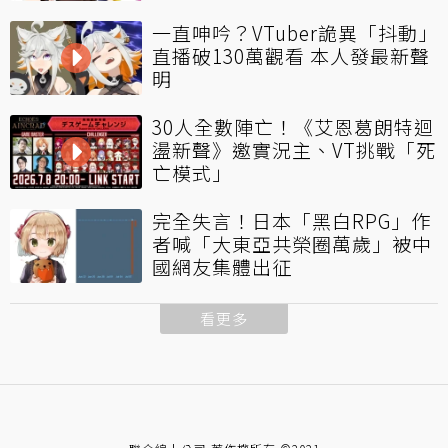
一直呻吟？VTuber詭異「抖動」
直播破130萬觀看 本人發最新聲
明
30人全數陣亡！《艾恩葛朗特迴
盪新聲》邀實況主、VT挑戰「死
亡模式」
完全失言！日本「黑白RPG」作
者喊「大東亞共榮圈萬歲」被中
國網友集體出征
看更多