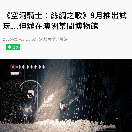
《空洞騎士：絲綢之歌》9月推出試
玩...但辦在澳洲某間博物館
2025-05-02 13:59
遊戲角落／希洛