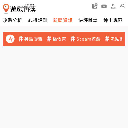
攻略分析
心得評測
新聞資訊
快評雜談
紳士專區
英雄聯盟
橘攸奈
Steam遊戲
吸點迷