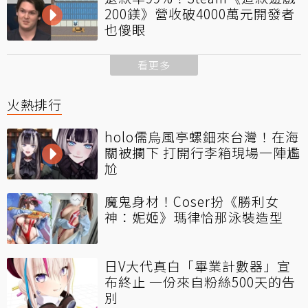
200鎂》營收破4000萬元開發者
也傻眼
看更多
火熱排行
holo儒烏風亭螺鈿來台灣！在海
關被攔下 打開行李箱現場一陣尷
尬
魔鬼身材！Coser扮《勝利女
神：妮姬》瑪律恰那泳裝造型
日V大代真白「畢業計數器」宣
布終止 一份來自粉絲500天的告
別