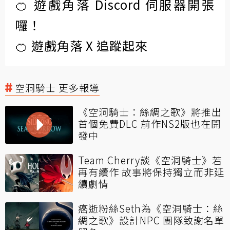
🍊 遊戲角落 Discord 伺服器開張
囉！
🍊 遊戲角落 X 追蹤起來
空洞騎士 更多報導
《空洞騎士：絲綢之歌》將推出
首個免費DLC 前作NS2版也在開
發中
Team Cherry談《空洞騎士》若
再有續作 故事將保持獨立而非延
續劇情
癌逝粉絲Seth為《空洞騎士：絲
綢之歌》設計NPC 團隊致謝名單