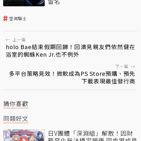
留名
空洞騎士
←
上一篇
holo Bae結束假期回歸！回澳見親友們依然健在
浴室的蜘蛛Ken Jr.也不例外
下一篇
→
多平台策略見效！微軟成為PS Store預購、預先
下載表現最佳發行商
猜你喜歡
同類好文
日V團體「深淵組」解散！因財
務惡化無法穩定營運 同步揭成員