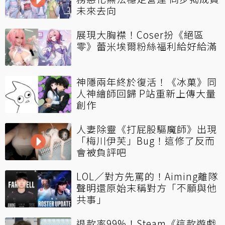
未來去向
展現大胸襟！Coser扮《絕區
零》蕾米埃爾粉絲福利給好給滿
神隱兩年終於復活！《冰菓》同
人神繪師回歸 P站重新上傳大量
創作
人妻除靈《打屁股驅魔師》出現
「梅川伊芙」Bug！這修了反而
會被負評吧
LOL／對方先罵的！Aiming離隊
聲明還原始末稱對方「不願與他
共事」
退款率99%！Steam《這款遊戲