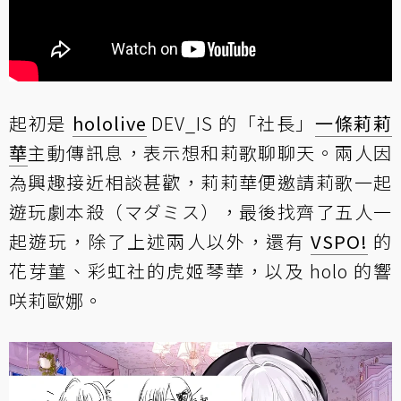
起初是
hololive
DEV_IS 的「社長」
一條莉莉
華
主動傳訊息，表示想和莉歌聊聊天。兩人因
為興趣接近相談甚歡，莉莉華便邀請莉歌一起
遊玩劇本殺（マダミス），最後找齊了五人一
起遊玩，除了上述兩人以外，還有
VSPO!
的
花芽菫、彩虹社的虎姬琴華，以及 holo 的響
咲莉歐娜。