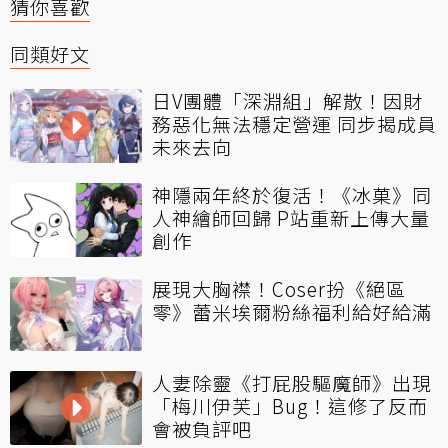
猜你喜歡
同類好文
日V團體「深淵組」解散！因財
務惡化無法穩定營運 同步揭成員
未來去向
神隱兩年終於復活！《冰菓》同
人神繪師回歸 P站重新上傳大量
創作
展現大胸襟！Coser扮《絕區
零》蕾米埃爾粉絲福利給好給滿
人妻除靈《打屁股驅魔師》出現
「梅川伊芙」Bug！這修了反而
會被負評吧