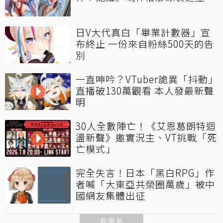
日V大代真白「畢業計數器」宣
布終止 一份來自粉絲500天的告
別
一直呻吟？VTuber詭異「抖動」
直播破130萬觀看 本人發最新聲
明
30人全數陣亡！《艾恩葛朗特迴
盪新聲》邀實況主、VT挑戰「死
亡模式」
完全失言！日本「黑白RPG」作
者喊「大東亞共榮圈萬歲」被中
國網友集體出征
看更多