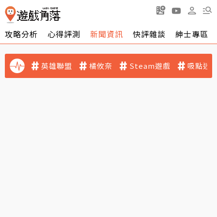
攻略分析
心得評測
新聞資訊
快評雜談
紳士專區
英雄聯盟
橘攸奈
Steam遊戲
吸點迷