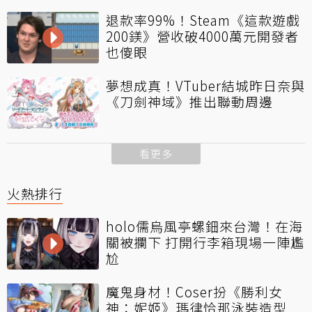
退款率99%！Steam《這款遊戲
200鎂》營收破4000萬元開發者
也傻眼
夢想成真！VTuber結城昨日奈與
《刀劍神域》推出聯動周邊
看更多
火熱排行
holo儒烏風亭螺鈿來台灣！在海
關被攔下 打開行李箱現場一陣尷
尬
魔鬼身材！Coser扮《勝利女
神：妮姬》瑪律恰那泳裝造型