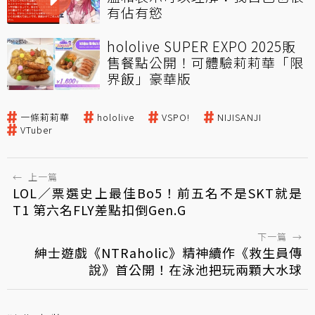
有佔有慾
hololive SUPER EXPO 2025販
售餐點公開！可體驗莉莉華「限
界飯」豪華版
一條莉莉華
hololive
VSPO!
NIJISANJI
VTuber
←
上一篇
LOL／票選史上最佳Bo5！前五名不是SKT就是
T1 第六名FLY差點扣倒Gen.G
下一篇
→
紳士遊戲《NTRaholic》精神續作《救生員傳
說》首公開！在泳池把玩兩顆大水球