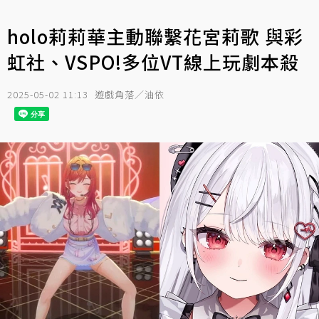
holo莉莉華主動聯繫花宮莉歌 與彩
虹社、VSPO!多位VT線上玩劇本殺
2025-05-02 11:13
遊戲角落／油依