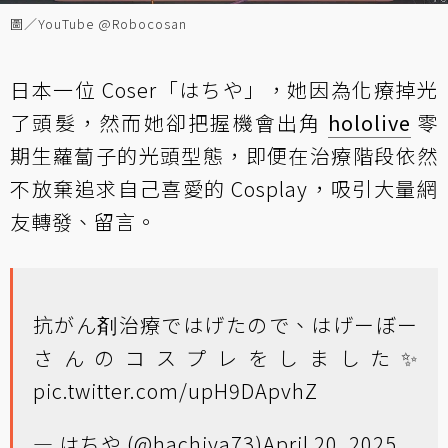
圖／YouTube @Robocosan
日本一位 Coser「はちや」，她因為化療掉光
了頭髮，然而她卻把握機會出角
hololive
零
期生蘿蔔子的光頭型態，即便在治療階段依然
不放棄追求自己喜愛的 Cosplay，吸引大量網
友轉發、留言。
抗がん剤治療ではげたので、はげーぼー
さんのコスプレをしました✨
pic.twitter.com/upH9DApvhZ
— はちや (@hachiya73)
April 20, 2025