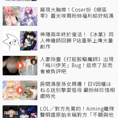
展現大胸襟！Coser扮《絕區
零》蕾米埃爾粉絲福利給好給滿
神隱兩年終於復活！《冰菓》同
人神繪師回歸 P站重新上傳大量
創作
人妻除靈《打屁股驅魔師》出現
「梅川伊芙」Bug！這修了反而
會被負評吧
房間滿是孫女周邊！日V因幡は
ねる送別摯愛祖母 籲粉絲珍惜相
處時光
LOL／對方先罵的！Aiming離隊
聲明還原始末稱對方「不願與他