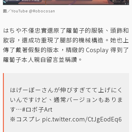
圖／YouTube @Robocosan
はちや不僅忠實還原了蘿蔔子的服裝、頭飾和
妝容，還成功重現了腿部的機械構造。她也上
傳了戴著假髮的版本，精緻的 Cosplay 得到了
蘿蔔子本人親自留言並稱讚。
はげーぼーさんが伸びすぎてて上げにく
いんですけど、通常バージョンもありま
す…
#ロボ子Art
※コスプレ
pic.twitter.com/CtJgEodEq6