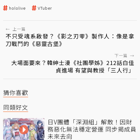
hololive
VTuber
←
上一篇
不只受魂系啟發？《影之刃零》製作人：像是拿
刀戰鬥的《惡靈古堡》
下一篇
→
大場面要來？韓紳士漫《社團學姊》212話白佳
貞進場 有望與教授「三人行」
猜你喜歡
同類好文
日V團體「深淵組」解散！因財
務惡化無法穩定營運 同步揭成員
未來去向