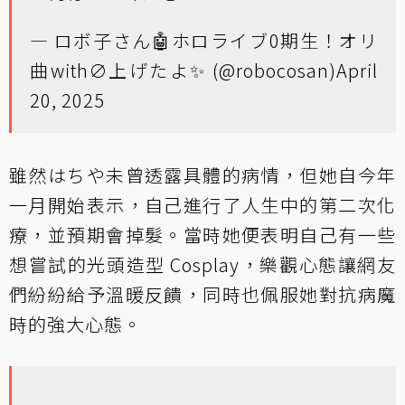
— ロボ子さん🤖ホロライブ0期生！オリ
曲with∅上げたよ✨ (@robocosan)
April
20, 2025
雖然はちや未曾透露具體的病情，但她自今年
一月開始表示，自己進行了人生中的第二次化
療，並預期會掉髮。當時她便表明自己有一些
想嘗試的光頭造型 Cosplay，樂觀心態讓網友
們紛紛給予溫暖反饋，同時也佩服她對抗病魔
時的強大心態。