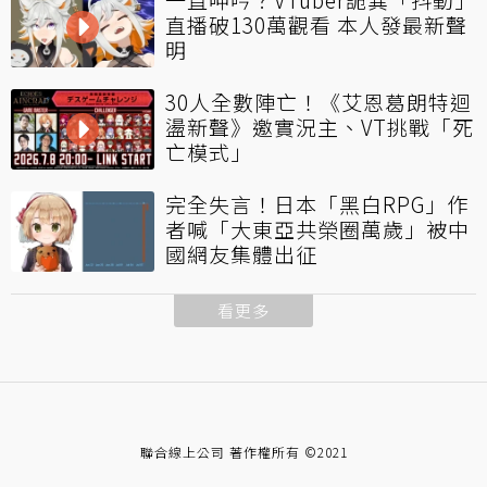
直播破130萬觀看 本人發最新聲
明
30人全數陣亡！《艾恩葛朗特迴
盪新聲》邀實況主、VT挑戰「死
亡模式」
完全失言！日本「黑白RPG」作
者喊「大東亞共榮圈萬歲」被中
國網友集體出征
看更多
聯合線上公司 著作權所有 ©2021