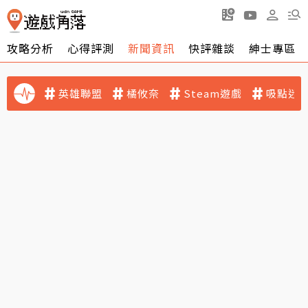
攻略分析
心得評測
新聞資訊
快評雜談
紳士專區
英雄聯盟
橘攸奈
Steam遊戲
吸點迷