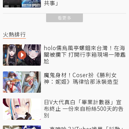
共事」
看更多
火熱排行
holo儒烏風亭螺鈿來台灣！在海
關被攔下 打開行李箱現場一陣尷
尬
魔鬼身材！Coser扮《勝利女
神：妮姬》瑪律恰那泳裝造型
日V大代真白「畢業計數器」宣
布終止 一份來自粉絲500天的告
別
一直呻吟？VTuber詭異「抖動」