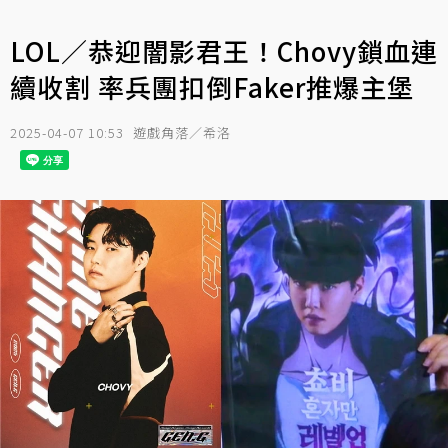
LOL／恭迎闇影君王！Chovy鎖血連
續收割 率兵團扣倒Faker推爆主堡
2025-04-07 10:53
遊戲角落／希洛