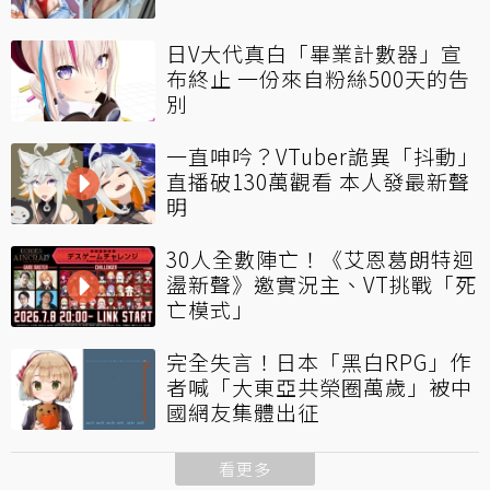
日V大代真白「畢業計數器」宣
布終止 一份來自粉絲500天的告
別
一直呻吟？VTuber詭異「抖動」
直播破130萬觀看 本人發最新聲
明
30人全數陣亡！《艾恩葛朗特迴
盪新聲》邀實況主、VT挑戰「死
亡模式」
完全失言！日本「黑白RPG」作
者喊「大東亞共榮圈萬歲」被中
國網友集體出征
看更多