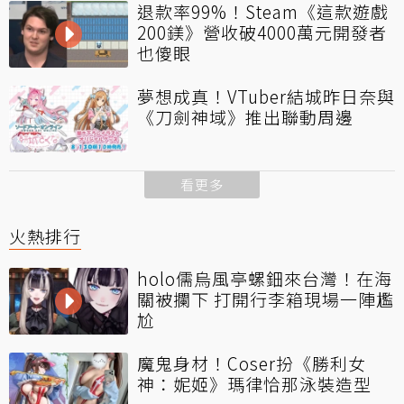
退款率99%！Steam《這款遊戲
200鎂》營收破4000萬元開發者
也傻眼
夢想成真！VTuber結城昨日奈與
《刀劍神域》推出聯動周邊
看更多
火熱排行
holo儒烏風亭螺鈿來台灣！在海
關被攔下 打開行李箱現場一陣尷
尬
魔鬼身材！Coser扮《勝利女
神：妮姬》瑪律恰那泳裝造型