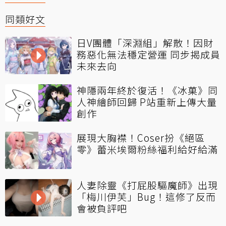
同類好文
日V團體「深淵組」解散！因財
務惡化無法穩定營運 同步揭成員
未來去向
神隱兩年終於復活！《冰菓》同
人神繪師回歸 P站重新上傳大量
創作
展現大胸襟！Coser扮《絕區
零》蕾米埃爾粉絲福利給好給滿
人妻除靈《打屁股驅魔師》出現
「梅川伊芙」Bug！這修了反而
會被負評吧