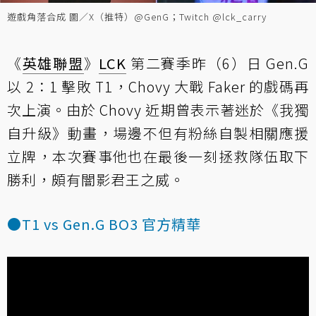
遊戲角落合成 圖／X（推特）@GenG；Twitch @lck_carry
《
英雄聯盟
》
LCK
第二賽季昨（6）日 Gen.G
以 2：1 擊敗 T1，Chovy 大戰 Faker 的戲碼再
次上演。由於 Chovy 近期曾表示著迷於《我獨
自升級》動畫，場邊不但有粉絲自製相關應援
立牌，本次賽事他也在最後一刻拯救隊伍取下
勝利，頗有闇影君王之威。
●T1 vs Gen.G BO3 官方精華