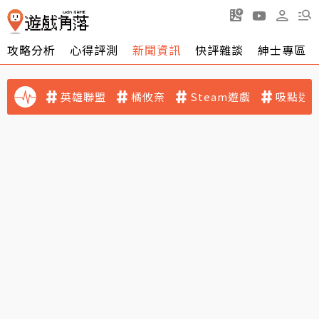
攻略分析
心得評測
新聞資訊
快評雜談
紳士專區
英雄聯盟
橘攸奈
Steam遊戲
吸點迷