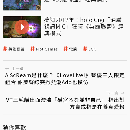
夢迴2012年！holo Gigi「油膩
視訊MIC」狂玩《英雄聯盟》經
典模式
英雄聯盟
Riot Games
電競
LCK
←
上一篇
AiScReam是什麼？《LoveLive!》聲優三人限定
組合 甜美聲線突掀熱潮Ado也模仿
下一篇
→
VT三毛貓出面澄清「猫宮るな並非自己」 指出對
方賣戒指是在養真愛粉
猜你喜歡