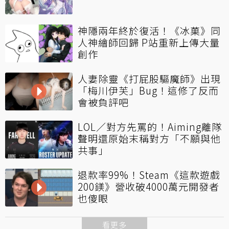
神隱兩年終於復活！《冰菓》同
人神繪師回歸 P站重新上傳大量
創作
人妻除靈《打屁股驅魔師》出現
「梅川伊芙」Bug！這修了反而
會被負評吧
LOL／對方先罵的！Aiming離隊
聲明還原始末稱對方「不願與他
共事」
退款率99%！Steam《這款遊戲
200鎂》營收破4000萬元開發者
也傻眼
看更多