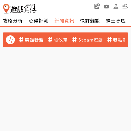
攻略分析
心得評測
新聞資訊
快評雜談
紳士專區
英雄聯盟
橘攸奈
Steam遊戲
吸點迷