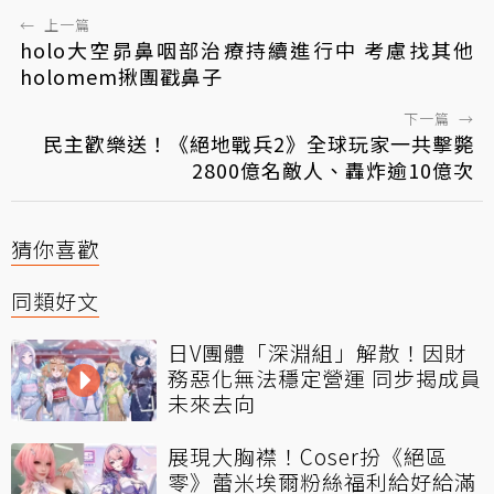
←
上一篇
holo大空昴鼻咽部治療持續進行中 考慮找其他
holomem揪團戳鼻子
下一篇
→
民主歡樂送！《絕地戰兵2》全球玩家一共擊斃
2800億名敵人、轟炸逾10億次
猜你喜歡
同類好文
日V團體「深淵組」解散！因財
務惡化無法穩定營運 同步揭成員
未來去向
展現大胸襟！Coser扮《絕區
零》蕾米埃爾粉絲福利給好給滿