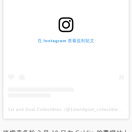
在 Instagram 查看這則貼文
1st and Goal Collectibles（@1standgoal_collectibles）分享的貼文