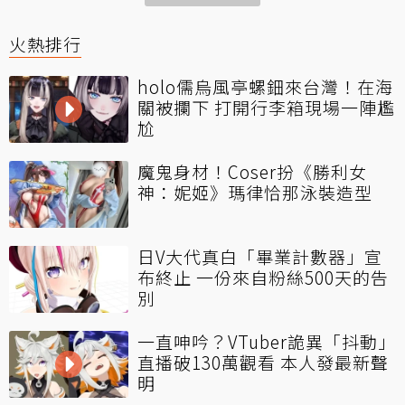
火熱排行
holo儒烏風亭螺鈿來台灣！在海
關被攔下 打開行李箱現場一陣尷
尬
魔鬼身材！Coser扮《勝利女
神：妮姬》瑪律恰那泳裝造型
日V大代真白「畢業計數器」宣
布終止 一份來自粉絲500天的告
別
一直呻吟？VTuber詭異「抖動」
直播破130萬觀看 本人發最新聲
明