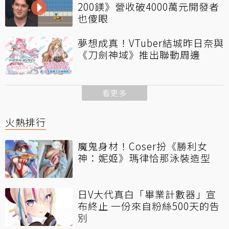
200鎂》營收破4000萬元開發者
也傻眼
夢想成真！VTuber結城昨日奈與
《刀劍神域》推出聯動周邊
看更多
火熱排行
魔鬼身材！Coser扮《勝利女
神：妮姬》瑪律恰那泳裝造型
日V大代真白「畢業計數器」宣
布終止 一份來自粉絲500天的告
別