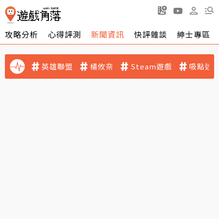
攻略分析
心得評測
新聞資訊
快評雜談
紳士專區
英雄聯盟
橘攸奈
Steam遊戲
吸點迷