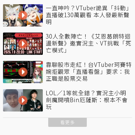
一直呻吟？VTuber詭異「抖動」
直播破130萬觀看 本人發最新聲
明
30人全數陣亡！《艾恩葛朗特迴
盪新聲》邀實況主、VT挑戰「死
亡模式」
靠聊股市走紅！台VTuber珂賽特
婉拒觀眾「直播看盤」要求：我
正職是股票交易
LOL／1等就全錯？實況主小明
劍魔開噴Bin厄薩斯：根本不會
玩
看更多