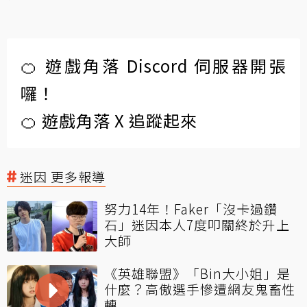
🍊 遊戲角落 Discord 伺服器開張
囉！
🍊 遊戲角落 X 追蹤起來
迷因 更多報導
努力14年！Faker「沒卡過鑽
石」迷因本人7度叩關終於升上
大師
《英雄聯盟》「Bin大小姐」是
什麼？高傲選手慘遭網友鬼畜性
轉