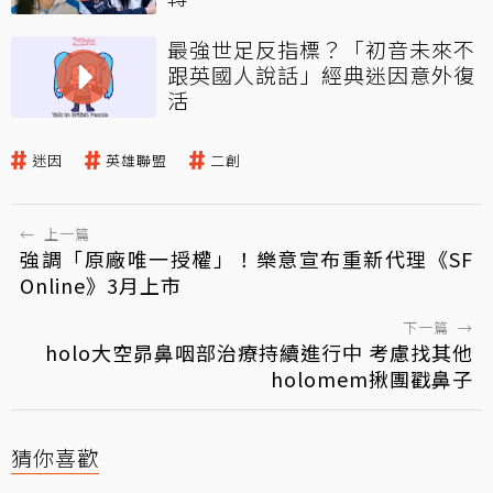
最強世足反指標？「初音未來不
跟英國人說話」經典迷因意外復
活
迷因
英雄聯盟
二創
←
上一篇
強調「原廠唯一授權」！樂意宣布重新代理《SF
Online》3月上市
下一篇
→
holo大空昴鼻咽部治療持續進行中 考慮找其他
holomem揪團戳鼻子
猜你喜歡