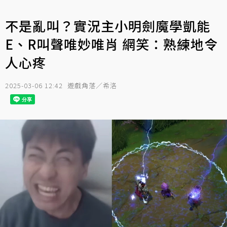
不是亂叫？實況主小明劍魔學凱能
E、R叫聲唯妙唯肖 網笑：熟練地令
人心疼
2025-03-06 12:42
遊戲角落／希洛