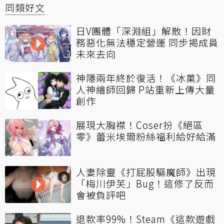
同類好文
日V團體「深淵組」解散！因財
務惡化無法穩定營運 同步揭成員
未來去向
神隱兩年終於復活！《冰菓》同
人神繪師回歸 P站重新上傳大量
創作
展現大胸襟！Coser扮《絕區
零》蕾米埃爾粉絲福利給好給滿
人妻除靈《打屁股驅魔師》出現
「梅川伊芙」Bug！這修了反而
會被負評吧
退款率99%！Steam《這款遊戲