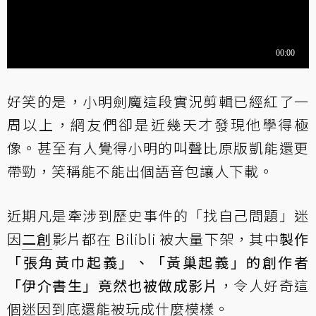
好笑的是，小明劍魔這段實況剪輯已經紅了一
周以上，網友們卻是近幾天才發現他學得極
像。甚至有人覺得小明的叫聲比原版凱能還更
帶勁，笑稱能不能出個語音包讓人下載。
近期凡是牽涉到歷史事件的「找自己問題」迷
因
二創
影片都在 Bilibli 被大量下架，其中
製作
「張角黃巾起義」、「黃巢起義」的創作者
「伊介書生」竟然也被做成影片
，令人好奇這
個迷因到底還能被玩成什麼模樣。