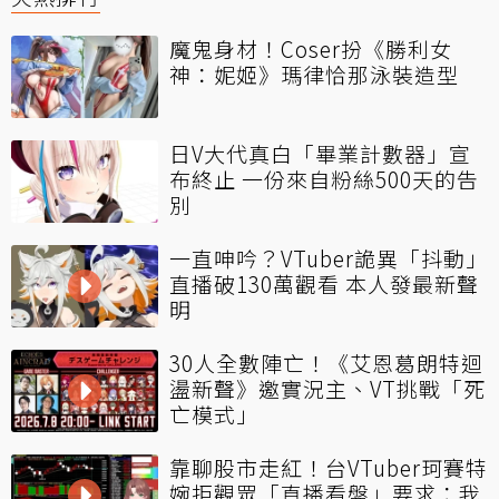
魔鬼身材！Coser扮《勝利女
神：妮姬》瑪律恰那泳裝造型
日V大代真白「畢業計數器」宣
布終止 一份來自粉絲500天的告
別
一直呻吟？VTuber詭異「抖動」
直播破130萬觀看 本人發最新聲
明
30人全數陣亡！《艾恩葛朗特迴
盪新聲》邀實況主、VT挑戰「死
亡模式」
靠聊股市走紅！台VTuber珂賽特
婉拒觀眾「直播看盤」要求：我