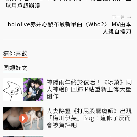
球用戶超崩潰
下一篇
→
hololive赤井心發布最新單曲〈Who2〉 MV由本
人親自操刀
猜你喜歡
同類好文
神隱兩年終於復活！《冰菓》同
人神繪師回歸 P站重新上傳大量
創作
人妻除靈《打屁股驅魔師》出現
「梅川伊芙」Bug！這修了反而
會被負評吧