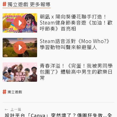
獨立遊戲 更多報導
朝凪 x 陽向葵優花聯手打造！
Steam健身節奏音遊《加油！歡
呼節奏》首亮相
Steam語音派對《Moo Who?》
學習動物叫聲來躲避獵人
青春洋溢！《完蛋！我被男同學
包圍了》體驗高中男生的歡樂日
常
獨立遊戲
←
上一篇
設計平台「Canva」突然壞了？傳圖狂失敗...全