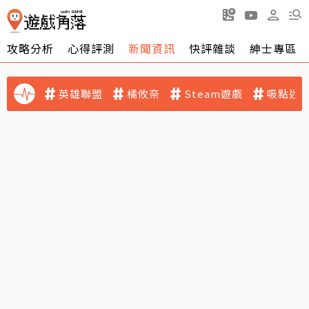
攻略分析
心得評測
新聞資訊
快評雜談
紳士專區
英雄聯盟
橘攸奈
Steam遊戲
吸點迷