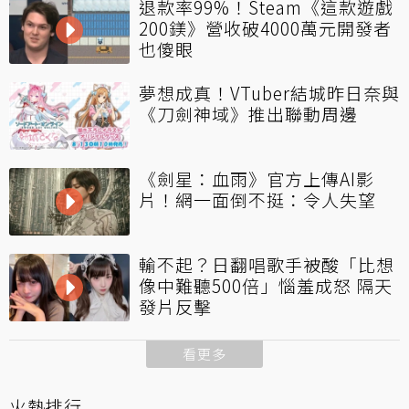
退款率99%！Steam《這款遊戲
200鎂》營收破4000萬元開發者
也傻眼
夢想成真！VTuber結城昨日奈與
《刀劍神域》推出聯動周邊
《劍星：血雨》官方上傳AI影
片！網一面倒不挺：令人失望
輸不起？日翻唱歌手被酸「比想
像中難聽500倍」惱羞成怒 隔天
發片反擊
看更多
火熱排行