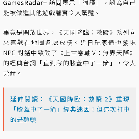
GamesRadar+ 訪問
表示「很讚」，認為自己
能被做進其他遊戲著實令人驚豔。
畢竟是開放世界，《天國降臨：救贖》系列向
來喜歡在地圖各處放梗。近日玩家們也發現
NPC 對話中致敬了《上古卷軸 V：無界天際》
的經典台詞「直到我的膝蓋中了一箭」，令人
莞爾。
延伸閱讀：《天國降臨：救贖 2》重現
「膝蓋中了一箭」經典迷因！但這次打中
的是額頭