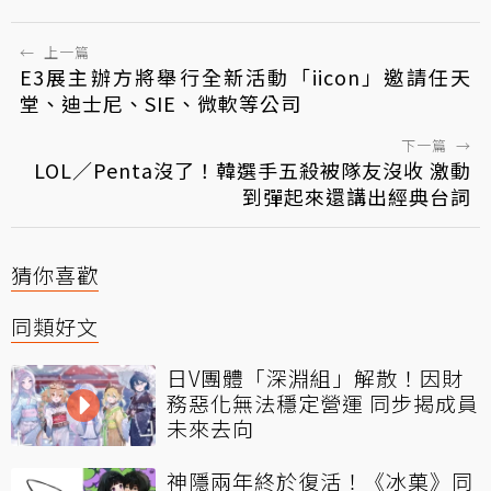
←
上一篇
E3展主辦方將舉行全新活動「iicon」邀請任天
堂、迪士尼、SIE、微軟等公司
下一篇
→
LOL／Penta沒了！韓選手五殺被隊友沒收 激動
到彈起來還講出經典台詞
猜你喜歡
同類好文
日V團體「深淵組」解散！因財
務惡化無法穩定營運 同步揭成員
未來去向
神隱兩年終於復活！《冰菓》同