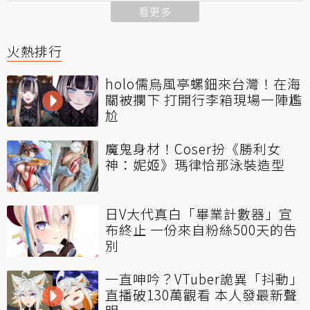
看更多
火熱排行
holo儒烏風亭螺鈿來台灣！在海
關被攔下 打開行李箱現場一陣尷
尬
魔鬼身材！Coser扮《勝利女
神：妮姬》瑪律恰那泳裝造型
日V大代真白「畢業計數器」宣
布終止 一份來自粉絲500天的告
別
一直呻吟？VTuber詭異「抖動」
直播破130萬觀看 本人發最新聲