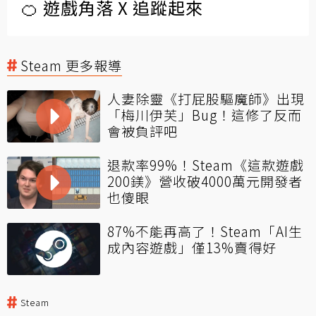
🍊 遊戲角落 X 追蹤起來
Steam 更多報導
人妻除靈《打屁股驅魔師》出現
「梅川伊芙」Bug！這修了反而
會被負評吧
退款率99%！Steam《這款遊戲
200鎂》營收破4000萬元開發者
也傻眼
87%不能再高了！Steam「AI生
成內容遊戲」僅13%賣得好
Steam