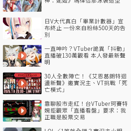
神：妮姬》瑪律恰那泳裝造型
日V大代真白「畢業計數器」宣
布終止 一份來自粉絲500天的告
別
一直呻吟？VTuber詭異「抖動」
直播破130萬觀看 本人發最新聲
明
30人全數陣亡！《艾恩葛朗特迴
盪新聲》邀實況主、VT挑戰「死
亡模式」
靠聊股市走紅！台VTuber珂賽特
婉拒觀眾「直播看盤」要求：我
正職是股票交易
LOL／1等就全錯？實況主小明