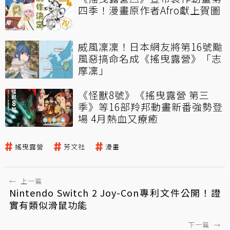
四季！漫畫原作者Afro獻上賀圖
威風凜凜！日本網友將第16號颱
風惡搞命名成《搖曳露營》「志
摩凜」
《怪獸8號》《搖曳露營 第三
季》等16部羚邦動畫新番強勢登
場 4月熱血又療癒
搖曳露營
芳文社
漫畫
←
上一篇
Nintendo Switch 2 Joy-Con專利文件公開！證
實有類似滑鼠功能
下一篇
→