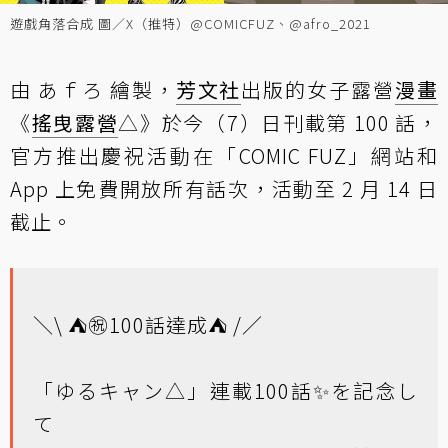
遊戲角落合成 圖／X（推特）@COMICFUZ、@afro_2021
由 あｆろ 繪製，
芳文社
出版的女子露營
漫畫
《
搖曳露營
△》於今（7）日刊載第 100 話，
官方推出慶祝活動在「COMIC FUZ」網站和
App 上免費開放所有話次，活動至 2 月 14 日
截止。
＼\ ⛺㊗100話達成⛺ /／
「ゆるキャン△」連載100話✨を記念し
て