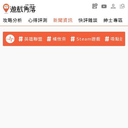
攻略分析
心得評測
新聞資訊
快評雜談
紳士專區
英雄聯盟
橘攸奈
Steam遊戲
吸點迷