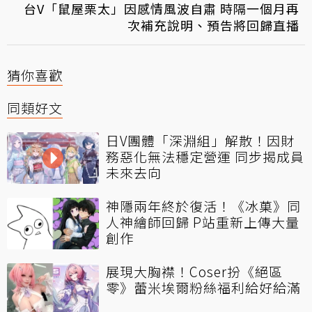
台V「鼠屋栗太」因感情風波自肅 時隔一個月再
次補充說明、預告將回歸直播
猜你喜歡
同類好文
日V團體「深淵組」解散！因財
務惡化無法穩定營運 同步揭成員
未來去向
神隱兩年終於復活！《冰菓》同
人神繪師回歸 P站重新上傳大量
創作
展現大胸襟！Coser扮《絕區
零》蕾米埃爾粉絲福利給好給滿