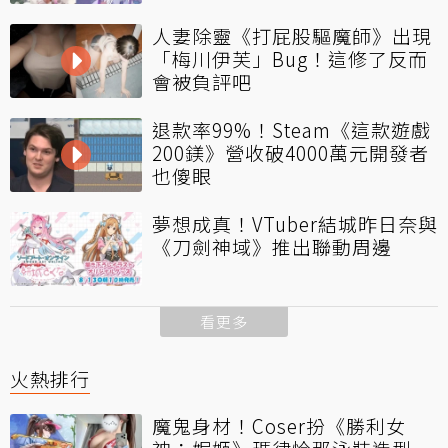
人妻除靈《打屁股驅魔師》出現
「梅川伊芙」Bug！這修了反而
會被負評吧
退款率99%！Steam《這款遊戲
200鎂》營收破4000萬元開發者
也傻眼
夢想成真！VTuber結城昨日奈與
《刀劍神域》推出聯動周邊
看更多
火熱排行
魔鬼身材！Coser扮《勝利女