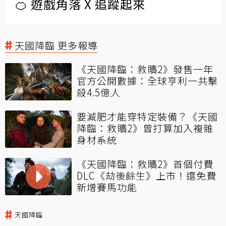
🍊 遊戲角落 X 追蹤起來
天國降臨 更多報導
《天國降臨：救贖2》發售一年
官方公開數據：全球亨利一共擊
殺4.5億人
要減肥才能穿特定裝備？《天國
降臨：救贖2》曾打算加入複雜
身材系統
《天國降臨：救贖2》首個付費
DLC《劫後餘生》上市！還免費
新增賽馬功能
天國降臨