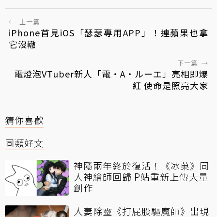
←
上一篇
iPhone首見iOS「瑟瑟專用APP」！連蘋果也拿
它沒轍
下一篇
→
電燈泡VTuber新人「電・A・ルーエ」亮相即爆
紅 使命是照亮大家
猜你喜歡
同類好文
神隱兩年終於復活！《冰菓》同
人神繪師回歸 P站重新上傳大量
創作
人妻除靈《打屁股驅魔師》出現