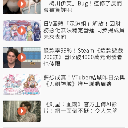
「梅川伊芙」Bug！這修了反而
會被負評吧
日V團體「深淵組」解散！因財
務惡化無法穩定營運 同步揭成員
未來去向
退款率99%！Steam《這款遊戲
200鎂》營收破4000萬元開發者
也傻眼
夢想成真！VTuber結城昨日奈與
《刀劍神域》推出聯動周邊
《劍星：血雨》官方上傳AI影
片！網一面倒不挺：令人失望