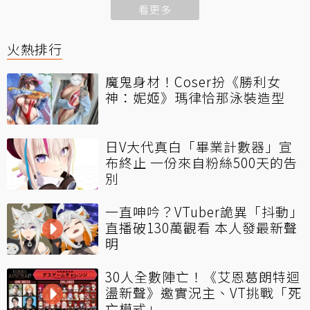
看更多
火熱排行
魔鬼身材！Coser扮《勝利女
神：妮姬》瑪律恰那泳裝造型
日V大代真白「畢業計數器」宣
布終止 一份來自粉絲500天的告
別
一直呻吟？VTuber詭異「抖動」
直播破130萬觀看 本人發最新聲
明
30人全數陣亡！《艾恩葛朗特迴
盪新聲》邀實況主、VT挑戰「死
亡模式」