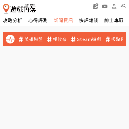
攻略分析
心得評測
新聞資訊
快評雜談
紳士專區
英雄聯盟
橘攸奈
Steam遊戲
吸點迷