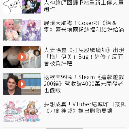
人神繪師回歸 P站重新上傳大量
創作
展現大胸襟！Coser扮《絕區
零》蕾米埃爾粉絲福利給好給滿
人妻除靈《打屁股驅魔師》出現
「梅川伊芙」Bug！這修了反而
會被負評吧
退款率99%！Steam《這款遊戲
200鎂》營收破4000萬元開發者
也傻眼
夢想成真！VTuber結城昨日奈與
《刀劍神域》推出聯動周邊