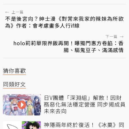
←
上一篇
不是後宮向？紳士漫《對常來我家的辣妹為所欲
為》作者：會考慮畫多人行if線
下一篇
→
holo莉莉華限界飯再開！曝獨門惠方卷餡：香
腸、驅鬼豆子、滿滿感情
猜你喜歡
同類好文
日V團體「深淵組」解散！因財
務惡化無法穩定營運 同步揭成員
未來去向
神隱兩年終於復活！《冰菓》同