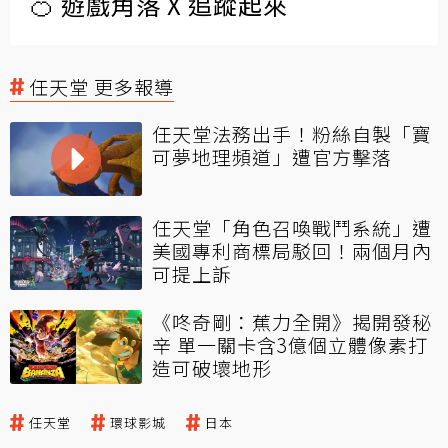
🍊 遊戲角落 X 追蹤起來
任天堂 更多報導
任天堂法務出手！粉絲自製「寶
可夢地理頻道」遭官方擊落
任天堂「角色召喚戰鬥系統」遭
美國專利商標局駁回！兩個月內
可提上訴
《咚奇剛：蕉力全開》揭開發秘
辛 單一關卡含3億個立體像素打
造可破壞地形
任天堂
環球影城
日本