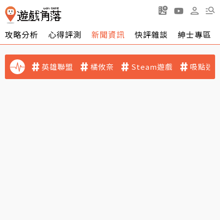
攻略分析
心得評測
新聞資訊
快評雜談
紳士專區
英雄聯盟
橘攸奈
Steam遊戲
吸點迷