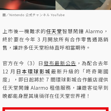
圖／Nintendo 公式チャンネル YouTube
上市後一機難求的
任天堂
智慧鬧鐘 Alarmo，
終於要在今年 3 月開放所有合作零售通路銷
售，讓許多任天堂粉絲直呼相當期待。
官方在今（3）日
發布最新公告
，為配合去年
12 月
日本
環球影城
最新升級的「咚奇剛國
度」，即日起將於 7 間環球影城合作飯店提供
任天堂鬧鐘 Alarmo 租借服務，讓遊客從早到
晚都能身歷其境徜徉在任天堂世界裡！