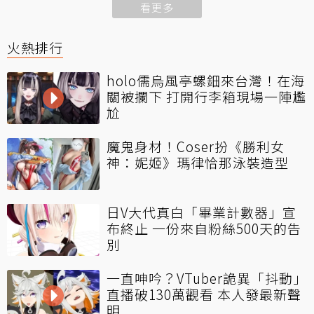
看更多
火熱排行
holo儒烏風亭螺鈿來台灣！在海
關被攔下 打開行李箱現場一陣尷
尬
魔鬼身材！Coser扮《勝利女
神：妮姬》瑪律恰那泳裝造型
日V大代真白「畢業計數器」宣
布終止 一份來自粉絲500天的告
別
一直呻吟？VTuber詭異「抖動」
直播破130萬觀看 本人發最新聲
明