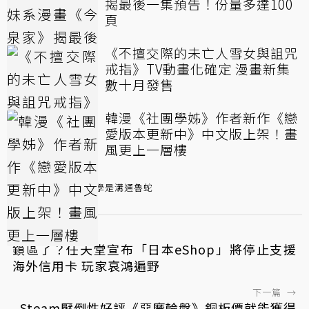
揭最後一集預告！份量多達100
頁
《不擅交際的未亡人雪女與詛咒
戒指》TV動畫化確定 漫畫新集
數十月發售
韓漫《社團學姊》作者新作《戀
愛版本更新中》中文版上架！畫
風更上一層樓
漫畫
古見同學是溝通魯蛇
←
上一篇
鎖區了？任天堂宣布「日本eShop」將停止支援
海外信用卡 玩家哀鴻遍野
下一篇
→
Steam壓倒性好評《惡魔輪盤》銅板價就能獲得