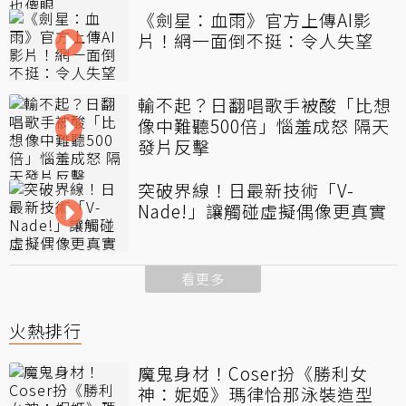
《劍星：血雨》官方上傳AI影
片！網一面倒不挺：令人失望
輸不起？日翻唱歌手被酸「比想
像中難聽500倍」惱羞成怒 隔天
發片反擊
突破界線！日最新技術「V-
Nade!」讓觸碰虛擬偶像更真實
看更多
火熱排行
魔鬼身材！Coser扮《勝利女
神：妮姬》瑪律恰那泳裝造型