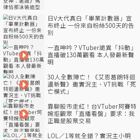
日V大代真白「畢業計數器」宣
布終止 一份來自粉絲500天的告
別
一直呻吟？VTuber詭異「抖動」
直播破130萬觀看 本人發最新聲
明
30人全數陣亡！《艾恩葛朗特迴
盪新聲》邀實況主、VT挑戰「死
亡模式」
靠聊股市走紅！台VTuber珂賽特
婉拒觀眾「直播看盤」要求：我
正職是股票交易
LOL／1等就全錯？實況主小明