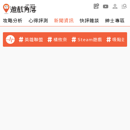
攻略分析
心得評測
新聞資訊
快評雜談
紳士專區
英雄聯盟
橘攸奈
Steam遊戲
吸點迷