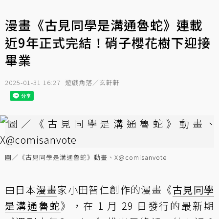
漫畫《古見同學是溝通魯蛇》連載
近9年正式完結！硝子櫻花樹下迎接
畢業
2025-01-31 16:27
遊戲角落／玄軒軒
圖／《古見同學是溝通魯蛇》動畫、X@comisanvote
由日本
漫畫
家小田智仁創作的漫畫《
古見同學
是溝通魯蛇
》，在 1 月 29 日發行的最新期