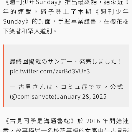
《週刊少年Sunday》推出最終話，結束近 9
年的連載。硝子登上了本期《週刊少年
Sunday》的封面，手握畢業證書，在櫻花樹
下笑著和眾人道別。
最終回掲載のサンデー、発売しました！
pic.twitter.com/zxrBd3VUY3
— 古見さんは、コミュ症です。公式
(@comisanvote)
January 28, 2025
《古見同學是溝通魯蛇》於 2016 年開始連
載，故事描述一名校花等級的女高中生古見硝