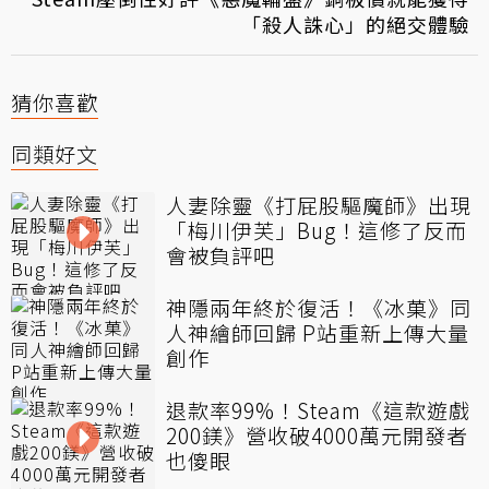
「殺人誅心」的絕交體驗
猜你喜歡
同類好文
人妻除靈《打屁股驅魔師》出現
「梅川伊芙」Bug！這修了反而
會被負評吧
神隱兩年終於復活！《冰菓》同
人神繪師回歸 P站重新上傳大量
創作
退款率99%！Steam《這款遊戲
200鎂》營收破4000萬元開發者
也傻眼