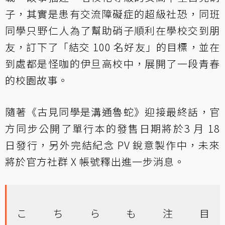
子，其實是患有交流障礙症的超級社恐，同班
同學只野仁人為了幫助硝子順利在學校交到朋
友，訂下了「結交 100 名好友」的目標，並在
到處都是怪咖的伊旦高校中，展開了一段青春
的校園故事。
隨著《古見同學是溝通魯蛇》迎接最終話，官
方同步公開了單行本的發售日期將於3 月 18
日發行，另外完結紀念 PV 銳意製作中，未來
將於官方社群 X 帳號釋出進一步消息。
こちらも注目