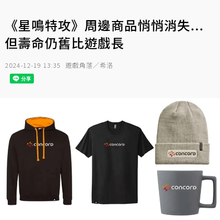
《星鳴特攻》周邊商品悄悄消失...
但壽命仍舊比遊戲長
2024-12-19 13:35
遊戲角落／希洛