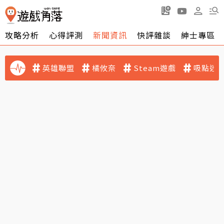
攻略分析
心得評測
新聞資訊
快評雜談
紳士專區
英雄聯盟
橘攸奈
Steam遊戲
吸點迷