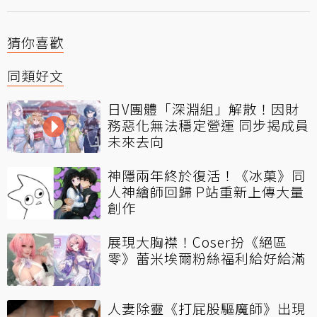
猜你喜歡
同類好文
日V團體「深淵組」解散！因財
務惡化無法穩定營運 同步揭成員
未來去向
神隱兩年終於復活！《冰菓》同
人神繪師回歸 P站重新上傳大量
創作
展現大胸襟！Coser扮《絕區
零》蕾米埃爾粉絲福利給好給滿
人妻除靈《打屁股驅魔師》出現