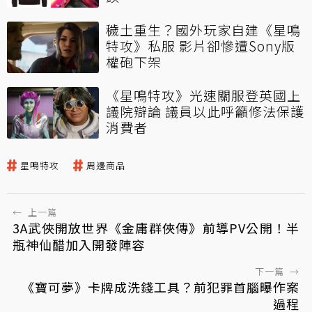
穢土重生？國外玩家自建《星鳴
特攻》私服 影片卻慘遭Sony版
權砲下架
《星鳴特攻》光速關服登英國上
議院辯論 議員以此呼籲修法保護
消費者
星鳴特攻
周邊商品
←
上一篇
3A武俠開放世界《金庸群俠傳》前導PV公開！半
瓶神仙醋加入開發陣容
下一篇
→
《寶可夢》卡牌成洗錢工具？前犯罪首腦曝作案
過程