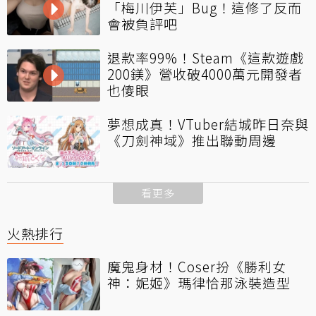
「梅川伊芙」Bug！這修了反而
會被負評吧
退款率99%！Steam《這款遊戲
200鎂》營收破4000萬元開發者
也傻眼
夢想成真！VTuber結城昨日奈與
《刀劍神域》推出聯動周邊
看更多
火熱排行
魔鬼身材！Coser扮《勝利女
神：妮姬》瑪律恰那泳裝造型