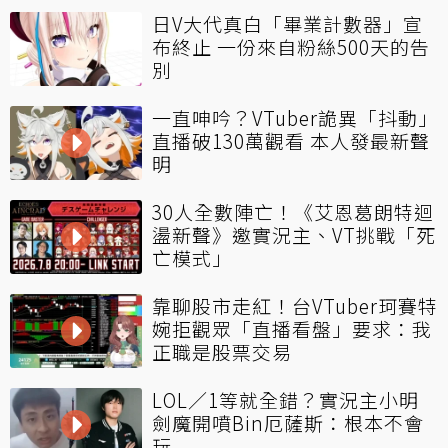
日V大代真白「畢業計數器」宣
布終止 一份來自粉絲500天的告
別
一直呻吟？VTuber詭異「抖動」
直播破130萬觀看 本人發最新聲
明
30人全數陣亡！《艾恩葛朗特迴
盪新聲》邀實況主、VT挑戰「死
亡模式」
靠聊股市走紅！台VTuber珂賽特
婉拒觀眾「直播看盤」要求：我
正職是股票交易
LOL／1等就全錯？實況主小明
劍魔開噴Bin厄薩斯：根本不會
玩