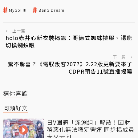
MyGo!!!!!
BanG Dream
←
上一篇
holo赤井心新衣裝揭露：哥德式蜘蛛禮服、還能
切換蜘蛛眼
下一篇
→
驚不驚喜？《電馭叛客2077》2.22版更新要來了
CDPR預告11號直播揭曉
猜你喜歡
同類好文
日V團體「深淵組」解散！因財
務惡化無法穩定營運 同步揭成員
未來去向