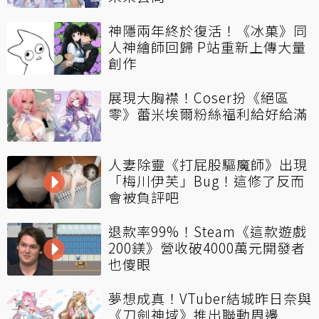
神隱兩年終於復活！《冰菓》同
人神繪師回歸 P站重新上傳大量
創作
展現大胸襟！Coser扮《絕區
零》蕾米埃爾粉絲福利給好給滿
人妻除靈《打屁股驅魔師》出現
「梅川伊芙」Bug！這修了反而
會被負評吧
退款率99%！Steam《這款遊戲
200鎂》營收破4000萬元開發者
也傻眼
夢想成真！VTuber結城昨日奈與
《刀劍神域》推出聯動周邊