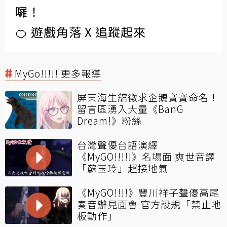
囉！
🍊 遊戲角落 X 追蹤起來
MyGo!!!!! 更多報導
屏東海生舘徵求企鵝寶寶命名！
留言區湧入大量《BanG
Dream!》粉絲
台灣聲優台語演繹
《MyGO!!!!!》名場面 爽世音譯
「蘇玉玲」超接地氣
《MyGO!!!!》豐川祥子聲優高尾
奏音辦見面會 官方設規「禁止地
板動作」