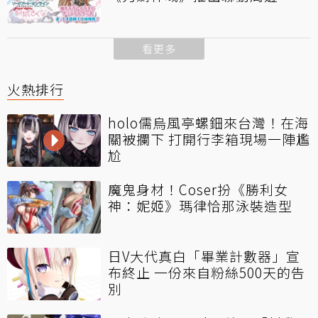
看更多
火熱排行
holo儒烏風亭螺鈿來台灣！在海
關被攔下 打開行李箱現場一陣尷
尬
魔鬼身材！Coser扮《勝利女
神：妮姬》瑪律恰那泳裝造型
日V大代真白「畢業計數器」宣
布終止 一份來自粉絲500天的告
別