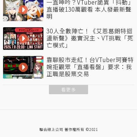
一直呻吟？VTuber詭異「抖動」
直播破130萬觀看 本人發最新聲
明
30人全數陣亡！《艾恩葛朗特迴
盪新聲》邀實況主、VT挑戰「死
亡模式」
靠聊股市走紅！台VTuber珂賽特
婉拒觀眾「直播看盤」要求：我
正職是股票交易
看更多
聯合線上公司 著作權所有 ©2021