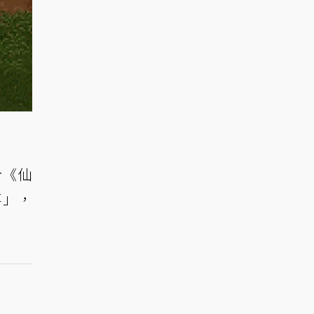
於《仙
事」，