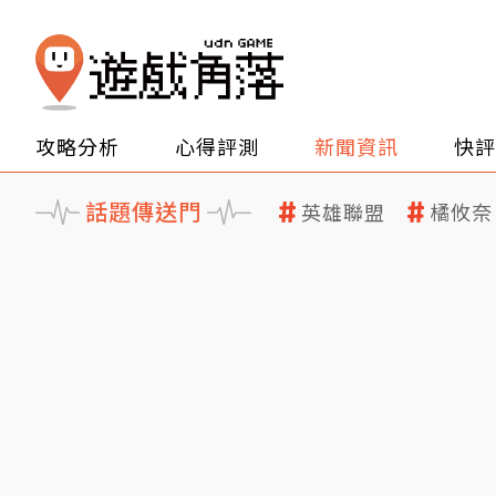
攻略分析
心得評測
新聞資訊
快評
話題傳送門
英雄聯盟
橘攸奈