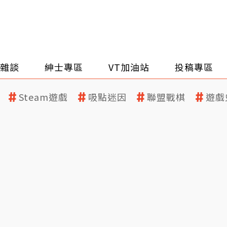
雜談
紳士專區
VT加油站
投稿專區
Steam遊戲
吸點迷因
聯盟戰棋
遊戲