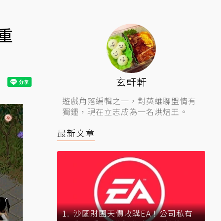
重
玄軒軒
遊戲角落編輯之一，對英雄聯盟情有
獨鍾，現在立志成為一名烘焙王。
最新文章
沙國財團天價收購EA！公司私有