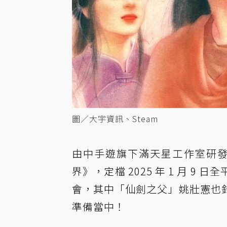
圖／大宇資訊、Steam
由中手遊旗下滿天星工作室研
界》，定檔 2025 年 1 月 
會，其中「仙劍之父」姚壯憲也
準備當中！