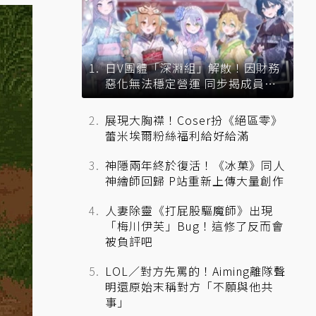
日V團體「深淵組」解散！因財務
惡化無法穩定營運 同步揭成員未
來去向
展現大胸襟！Coser扮《絕區零》
蕾米埃爾粉絲福利給好給滿
神隱兩年終於復活！《冰菓》同人
神繪師回歸 P站重新上傳大量創作
人妻除靈《打屁股驅魔師》出現
「梅川伊芙」Bug！這修了反而會
被負評吧
LOL／對方先罵的！Aiming離隊聲
明還原始末稱對方「不願與他共
事」