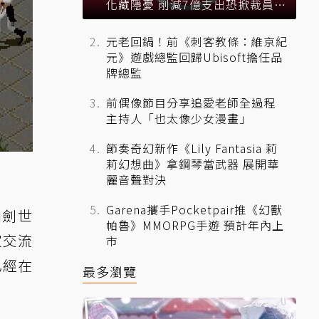
化藏隱憂 削減7億支出恐掀裁員風
暴？
元老回鍋！前《刺客教條：維京紀
元》遊戲總監回歸Ubisoft擔任品
牌總監
前偶像節目分享追愛老師全過程
主持人「也太像少女漫畫」
節奏奇幻新作《Lily Fantasia 莉
莉幻想曲》拿鋼琴當武器 展開華
麗音聲對決
Garena攜手Pocketpair推《幻獸
仙劍世
帕魯》MMORPG手遊 預計年內上
家交流
市
已經在
最多瀏覽