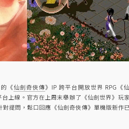
發的《
仙劍奇俠傳
》IP 跨平台開放世界 RPG《
9 日全平台上線。官方在上周末舉辦了《仙劍世界》玩
針對提問，鬆口回應《仙劍奇俠傳》單機版新作