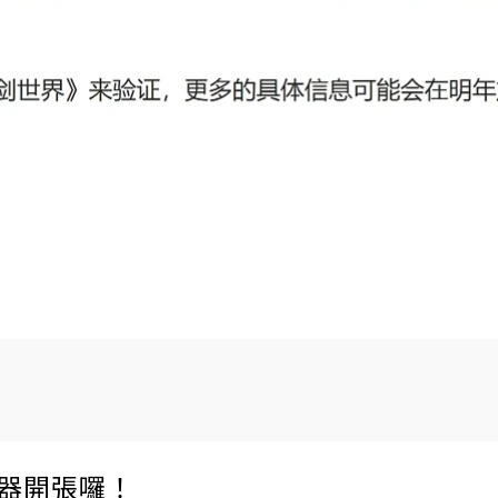
伺服器開張囉！