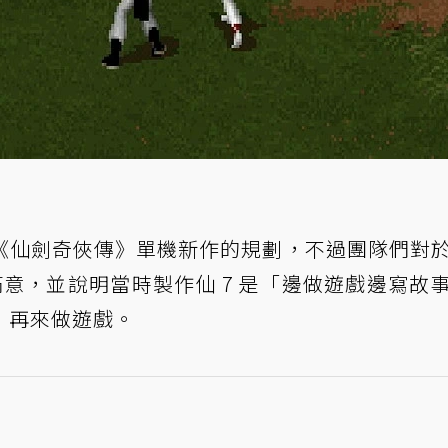
《仙劍奇俠傳》單機新作的規劃，不過團隊們對
意，並說明當時製作仙 7 是「邊做遊戲邊寫故
，再來做遊戲。