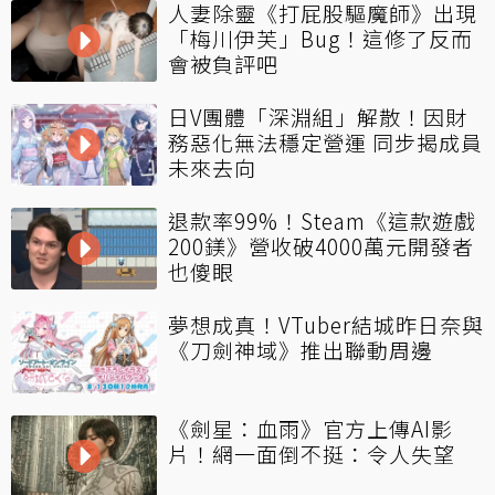
人妻除靈《打屁股驅魔師》出現
「梅川伊芙」Bug！這修了反而
會被負評吧
日V團體「深淵組」解散！因財
務惡化無法穩定營運 同步揭成員
未來去向
退款率99%！Steam《這款遊戲
200鎂》營收破4000萬元開發者
也傻眼
夢想成真！VTuber結城昨日奈與
《刀劍神域》推出聯動周邊
《劍星：血雨》官方上傳AI影
片！網一面倒不挺：令人失望