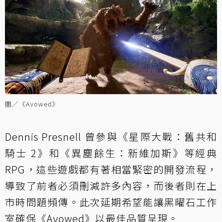
圖／《Avowed》
Dennis Presnell 曾參與《星際大戰：舊共和
騎士 2》和《異塵餘生：新維加斯》等經典
RPG，這些遊戲都有著相當緊密的開發流程，
導致了前者必須刪減許多內容，而後者則在上
市時問題頻傳。此次延期希望能讓黑曜石工作
室確保《Avowed》以最佳品質呈現。