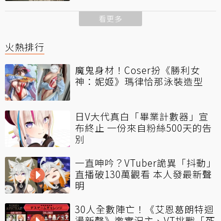
看更多
火熱排行
魔鬼身材！Coser扮《勝利女
神：妮姬》瑪律恰那泳裝造型
日V大代真白「畢業計數器」宣
布終止 一份來自粉絲500天的告
別
一直呻吟？VTuber詭異「抖動」
直播破130萬觀看 本人發最新聲
明
30人全數陣亡！《艾恩葛朗特迴
盪新聲》邀實況主、VT挑戰「死