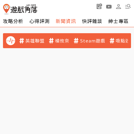
攻略分析
心得評測
新聞資訊
快評雜談
紳士專區
英雄聯盟
橘攸奈
Steam遊戲
吸點迷