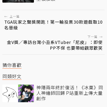
←
上一篇
TGA玩家之聲獎開跑！第一輪投票30款遊戲取10
名晉級
下一篇
→
金V獎／專訪台灣小丑系VTuber「尼皮」：即使
PP不保 也要帶給觀眾歡笑
猜你喜歡
同類好文
神隱兩年終於復活！《冰菓》同
人神繪師回歸 P站重新上傳大量
創作