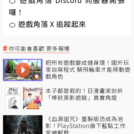
囉！
🍊 遊戲角落 X 追蹤起來
你可能會喜歡 更多報導
把所有遊戲變成健身環！國外玩
家自寫程式 騎飛輪車才能移動遊
戲角色
本子都是假的！日漫畫家剖析
「棒狀黑影遮臉」真實角度
《血源詛咒》重製版恐成為泡
影！PlayStation旗下藍點工作
室被解散