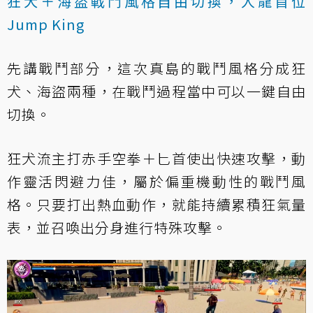
狂犬＋海盜戰鬥風格自由切換，人龍首位
Jump King
先講戰鬥部分，這次真島的戰鬥風格分成狂
犬、海盜兩種，在戰鬥過程當中可以一鍵自由
切換。
狂犬流主打赤手空拳＋匕首使出快速攻擊，動
作靈活閃避力佳，屬於偏重機動性的戰鬥風
格。只要打出熱血動作，就能持續累積狂氣量
表，並召喚出分身進行特殊攻擊。