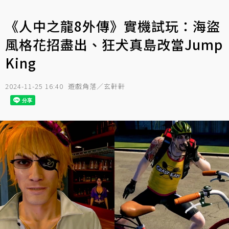
《人中之龍8外傳》實機試玩：海盜
風格花招盡出、狂犬真島改當Jump
King
2024-11-25 16:40
遊戲角落／玄軒軒