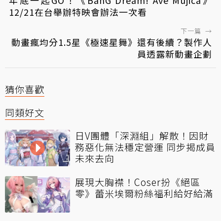
12/21在台舉辦特映會辦法一次看
下一篇
→
動畫瘋均分1.5星《極速星舞》還有後續？製作人
員透露新動畫企劃
猜你喜歡
同類好文
日V團體「深淵組」解散！因財
務惡化無法穩定營運 同步揭成員
未來去向
展現大胸襟！Coser扮《絕區
零》蕾米埃爾粉絲福利給好給滿