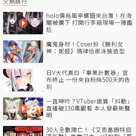
火熱排行
holo儒烏風亭螺鈿來台灣！在海
關被攔下 打開行李箱現場一陣尷
尬
魔鬼身材！Coser扮《勝利女
神：妮姬》瑪律恰那泳裝造型
日V大代真白「畢業計數器」宣
布終止 一份來自粉絲500天的告
別
一直呻吟？VTuber詭異「抖動」
直播破130萬觀看 本人發最新聲
明
30人全數陣亡！《艾恩葛朗特迴