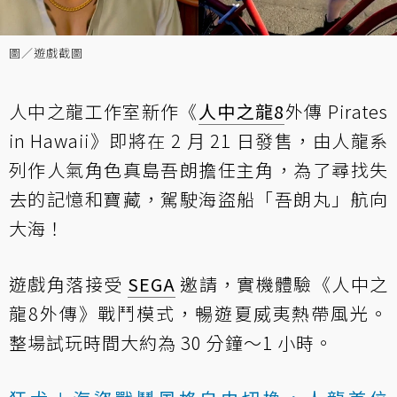
圖／遊戲截圖
人中之龍工作室新作《
人中之龍8
外傳 Pirates
in Hawaii》即將在 2 月 21 日發售，由人龍系
列作人氣角色真島吾朗擔任主角，為了尋找失
去的記憶和寶藏，駕駛海盜船「吾朗丸」航向
大海！
遊戲角落接受
SEGA
邀請，實機體驗《人中之
龍8外傳》戰鬥模式，暢遊夏威夷熱帶風光。
整場試玩時間大約為 30 分鐘～1 小時。