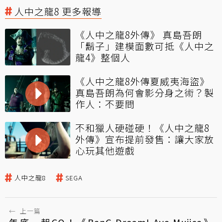
人中之龍8 更多報導
《人中之龍8外傳》 真島吾朗
「鬍子」建模面數可抵《人中之
龍4》整個人
《人中之龍8外傳夏威夷海盜》
真島吾朗為何會影分身之術？製
作人：不要問
不和獵人硬碰硬！《人中之龍8
外傳》宣布提前發售：讓大家放
心玩其他遊戲
人中之龍8
SEGA
←
上一篇
年底一起GO！《BanG Dream! Ave Mujica》