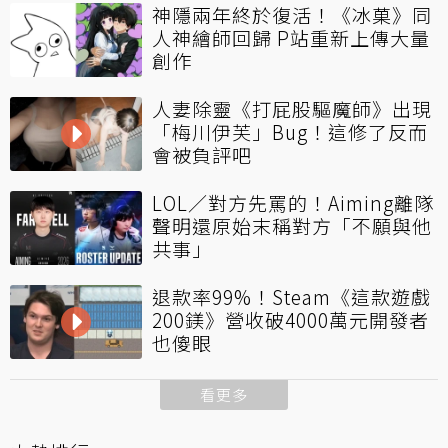
神隱兩年終於復活！《冰菓》同
人神繪師回歸 P站重新上傳大量
創作
人妻除靈《打屁股驅魔師》出現
「梅川伊芙」Bug！這修了反而
會被負評吧
LOL／對方先罵的！Aiming離隊
聲明還原始末稱對方「不願與他
共事」
退款率99%！Steam《這款遊戲
200鎂》營收破4000萬元開發者
也傻眼
看更多