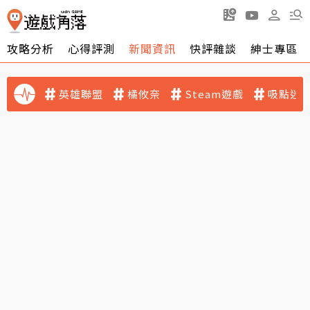
攻略分析
心得評測
新聞資訊
快評雜談
紳士專區
英雄聯盟
橘攸奈
Steam遊戲
吸點迷