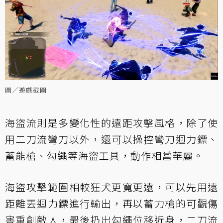
圖／遊戲截圖
海盜流則是多變化性的遠距攻擊風格，除了使
用二刀流彎刀以外，還可以操控彎刀迴力鏢、
蓄能槍、勾繩等海盜工具，動作相當華麗。
海盜攻擊範圍相較狂犬更寬更遠，可以先用遠
距離丟迴力鏢進行輸出，再以蓄力槍的可觀傷
害重創敵人，最後扔出勾繩位移近身，二刀流