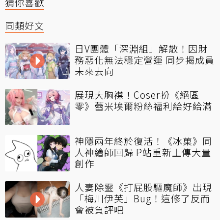
猜你喜歡
同類好文
日V團體「深淵組」解散！因財
務惡化無法穩定營運 同步揭成員
未來去向
展現大胸襟！Coser扮《絕區
零》蕾米埃爾粉絲福利給好給滿
神隱兩年終於復活！《冰菓》同
人神繪師回歸 P站重新上傳大量
創作
人妻除靈《打屁股驅魔師》出現
「梅川伊芙」Bug！這修了反而
會被負評吧