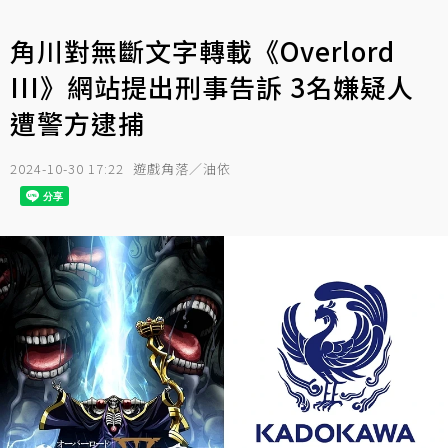
角川對無斷文字轉載《Overlord
III》網站提出刑事告訴 3名嫌疑人
遭警方逮捕
2024-10-30 17:22
遊戲角落／油依