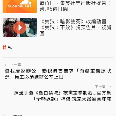
遭角川、集英社等出版社提告！
判賠5億日圓
《隻狼：暗影雙死》改編動畫
《隻狼：不敗》揭預告片、視覺
圖！
角川
←
上一篇
還我居家辦公！動視暴雪要求「有嚴重醫療狀
況」員工必須進辦公室上班
下一篇
→
擦邊手遊《塵白禁域》被黨重拳制裁...官方祭
「全額退款」補償 玩家大讚誠意滿滿