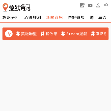
攻略分析
心得評測
新聞資訊
快評雜談
紳士專區
英雄聯盟
橘攸奈
Steam遊戲
吸點迷