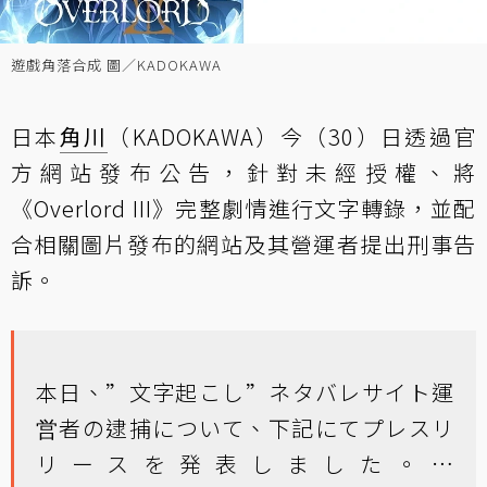
遊戲角落合成 圖／KADOKAWA
日本
角川
（KADOKAWA）今（30）日透過官
方網站發布公告，針對未經授權、將
《Overlord III》完整劇情進行文字轉錄，並配
合相關圖片發布的網站及其營運者提出刑事告
訴。
本日、”文字起こし”ネタバレサイト運
営者の逮捕について、下記にてプレスリ
リースを発表しました。…