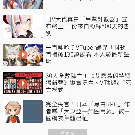
日V大代真白「畢業計數器」宣
布終止 一份來自粉絲500天的告
別
一直呻吟？VTuber詭異「抖動」
直播破130萬觀看 本人發最新聲
明
30人全數陣亡！《艾恩葛朗特迴
盪新聲》邀實況主、VT挑戰「死
亡模式」
完全失言！日本「黑白RPG」作
者喊「大東亞共榮圈萬歲」被中
國網友集體出征
看更多