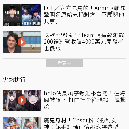
LOL／對方先罵的！Aiming離隊
聲明還原始末稱對方「不願與他
共事」
退款率99%！Steam《這款遊戲
200鎂》營收破4000萬元開發者
也傻眼
看更多
火熱排行
holo儒烏風亭螺鈿來台灣！在海
關被攔下 打開行李箱現場一陣尷
尬
魔鬼身材！Coser扮《勝利女
神：妮姬》瑪律恰那泳裝造型