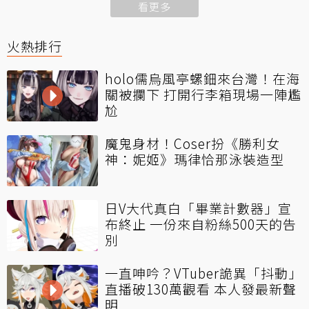
看更多
火熱排行
holo儒烏風亭螺鈿來台灣！在海
關被攔下 打開行李箱現場一陣尷
尬
魔鬼身材！Coser扮《勝利女
神：妮姬》瑪律恰那泳裝造型
日V大代真白「畢業計數器」宣
布終止 一份來自粉絲500天的告
別
一直呻吟？VTuber詭異「抖動」
直播破130萬觀看 本人發最新聲
明