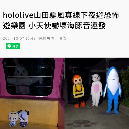
hololive山田騙風真線下夜遊恐怖
遊樂園 小天使嚇壞海豚音連發
2024-10-07 13:47
遊戲角落／油依