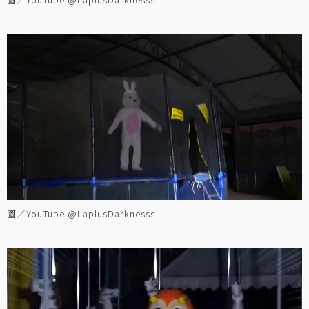
圖／YouTube @LaplusDarknesss