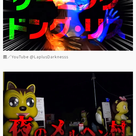
圖／YouTube @LaplusDarknesss