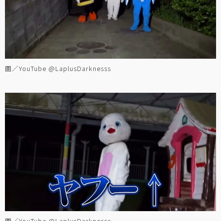
圖／YouTube @LaplusDarknesss
圖／YouTube @LaplusDarknesss