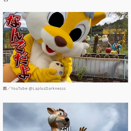
圖／YouTube @LaplusDarknesss