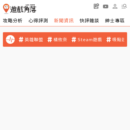
攻略分析
心得評測
新聞資訊
快評雜談
紳士專區
英雄聯盟
橘攸奈
Steam遊戲
吸點迷