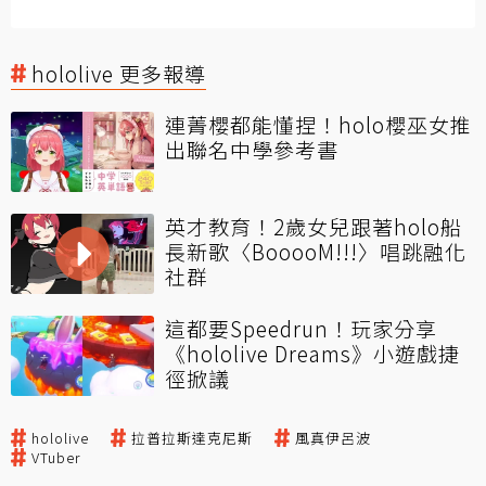
hololive 更多報導
連菁櫻都能懂捏！holo櫻巫女推
出聯名中學參考書
英才教育！2歲女兒跟著holo船
長新歌〈BooooM!!!〉唱跳融化
社群
這都要Speedrun！玩家分享
《hololive Dreams》小遊戲捷
徑掀議
hololive
拉普拉斯達克尼斯
風真伊呂波
VTuber