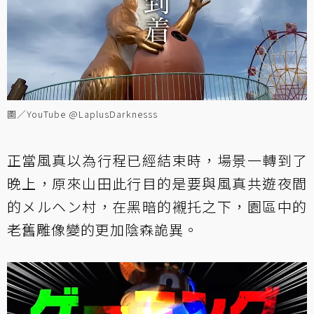
圖／YouTube @LaplusDarknesss
正當風真以為行程已經結束時，場景一轉到了
晚上，原來山田此行目的是要與風真共遊夜間
的メルヘン村，在黑暗的襯托之下，園區中的
老舊雕像變的更加陰森詭異。