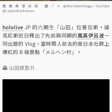
遊戲角落合成 圖／X @MarchenVillage；YouTube
@LaplusDarknesss
hololive
JP 的六期生「山田」拉普拉斯·達
克尼斯近日釋出了先前與同期的
風真伊呂波
一
同出遊的 Vlog，當時兩人前去的是日本社群上
爆紅的 B 級景點「メルヘン村」。
👻 山田原影片