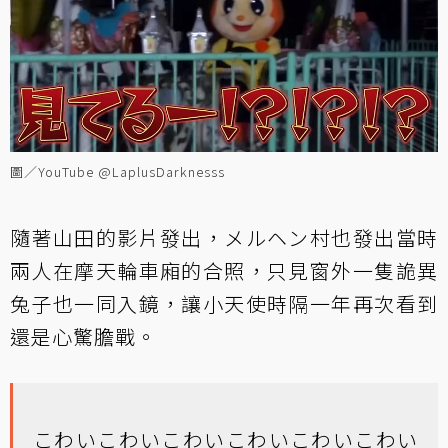
圖／YouTube @LaplusDarknesss
隨著山田的影片發出，メルヘン村也發出當時
兩人在摩天輪車廂的合照，只見窗外一隻詭異
兔子也一同入鏡，讓小天使時隔一年再次看到
還是心驚膽戰。
こわいこわいこわいこわいこわいこわい