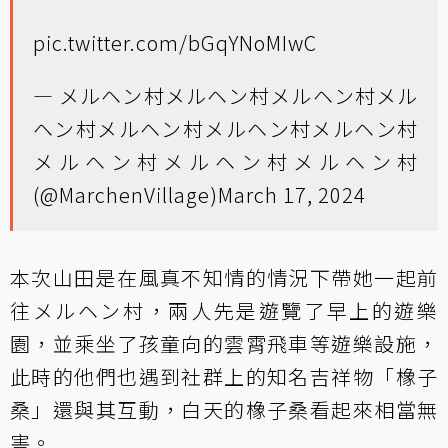
pic.twitter.com/bGqYNoMIwC
— メルヘン村メルヘン村メルヘン村メル
ヘン村メルヘン村メルヘン村メルヘン村
メルヘン村メルヘン村メルヘン村
(@MarchenVillage)
March 17, 2024
本次山田是在風真不知情的情況下帶她一起前
往メルヘン村，兩人先是遊覽了早上的遊樂
園，並乘坐了孩童向的雲霄飛車等遊樂設施，
此時的他們也遇到社群上的知名吉祥物「橡子
桑」還與其互動，白天的橡子桑看起來相當無
害。