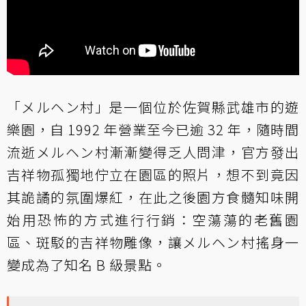
「メルヘン村」是一個位於佐賀縣武雄市的遊
樂園，自 1992 年營業至今已逾 32 年，隨時間
流逝メルヘン村漸漸變得乏人問津，官方發出
吉祥物孤獨地佇立在園區的照片，想不到竟因
其詭譎的氛圍爆紅，在此之後園方食髓知味開
始用恐怖的方式進行行銷：空蕩蕩的老舊園
區、斑駁的吉祥物雕像，讓メルヘン村搖身一
變成為了知名 B 級景點。