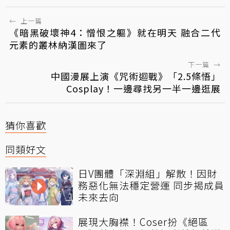
←
上一篇
《暗黑破壞神4：憎恨之軀》就在明天 融合二代
元素的叢林納漢圖來了
下一篇
→
中國漫展上演《咒術迴戰》「2.5條悟」
Cosplay！一邊尋找另一半一邊逛展
猜你喜歡
同類好文
日V團體「深淵組」解散！因財
務惡化無法穩定營運 同步揭成員
未來去向
展現大胸襟！Coser扮《絕區