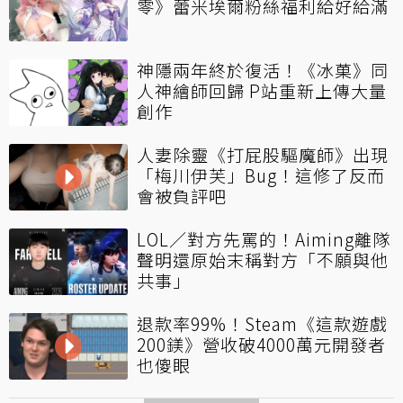
零》蕾米埃爾粉絲福利給好給滿
神隱兩年終於復活！《冰菓》同
人神繪師回歸 P站重新上傳大量
創作
人妻除靈《打屁股驅魔師》出現
「梅川伊芙」Bug！這修了反而
會被負評吧
LOL／對方先罵的！Aiming離隊
聲明還原始末稱對方「不願與他
共事」
退款率99%！Steam《這款遊戲
200鎂》營收破4000萬元開發者
也傻眼