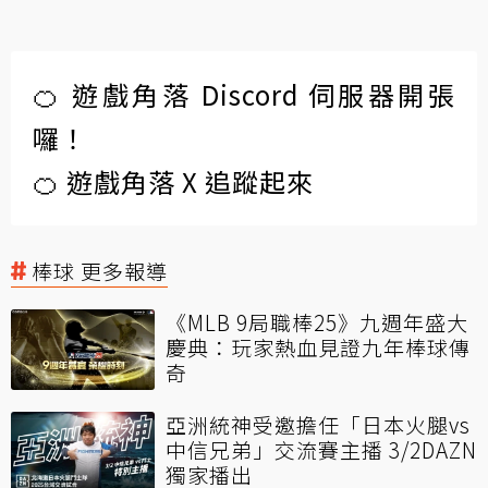
🍊 遊戲角落 Discord 伺服器開張
囉！
🍊 遊戲角落 X 追蹤起來
棒球 更多報導
《MLB 9局職棒25》九週年盛大
慶典：玩家熱血見證九年棒球傳
奇
亞洲統神受邀擔任「日本火腿vs
中信兄弟」交流賽主播 3/2DAZN
獨家播出