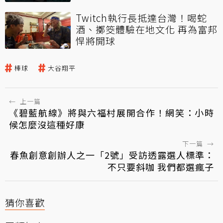
Twitch執行長抵達台灣！喝蛇
酒、擲筊體驗在地文化 再為富邦
悍將開球
棒球
大谷翔平
←
上一篇
《碧藍航線》將與六福村展開合作！網笑：小時
候怎麼沒這種好康
下一篇
→
春魚創意創辦人之一「2號」受訪透露選人標準：
不只要斜咖 我們都選瘋子
猜你喜歡