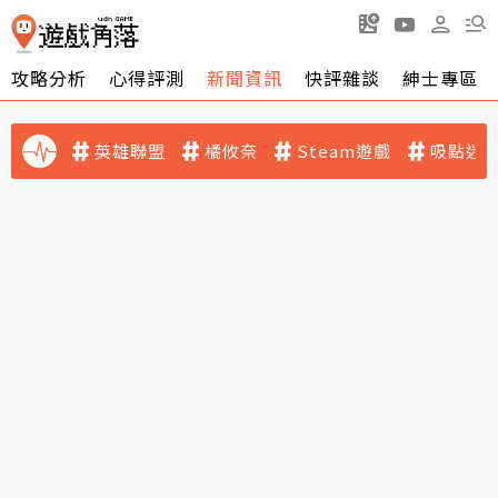
攻略分析
心得評測
新聞資訊
快評雜談
紳士專區
英雄聯盟
橘攸奈
Steam遊戲
吸點迷