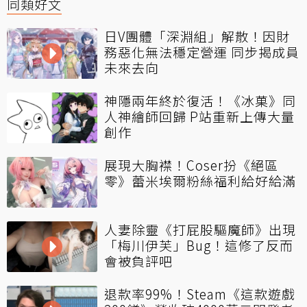
同類好文
日V團體「深淵組」解散！因財
務惡化無法穩定營運 同步揭成員
未來去向
神隱兩年終於復活！《冰菓》同
人神繪師回歸 P站重新上傳大量
創作
展現大胸襟！Coser扮《絕區
零》蕾米埃爾粉絲福利給好給滿
人妻除靈《打屁股驅魔師》出現
「梅川伊芙」Bug！這修了反而
會被負評吧
退款率99%！Steam《這款遊戲