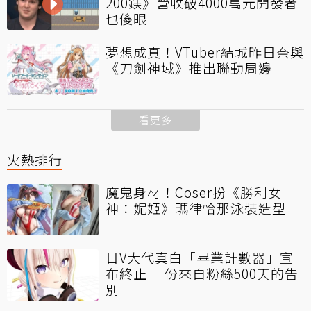
200鎂》營收破4000萬元開發者
也傻眼
夢想成真！VTuber結城昨日奈與
《刀劍神域》推出聯動周邊
看更多
火熱排行
魔鬼身材！Coser扮《勝利女
神：妮姬》瑪律恰那泳裝造型
日V大代真白「畢業計數器」宣
布終止 一份來自粉絲500天的告
別