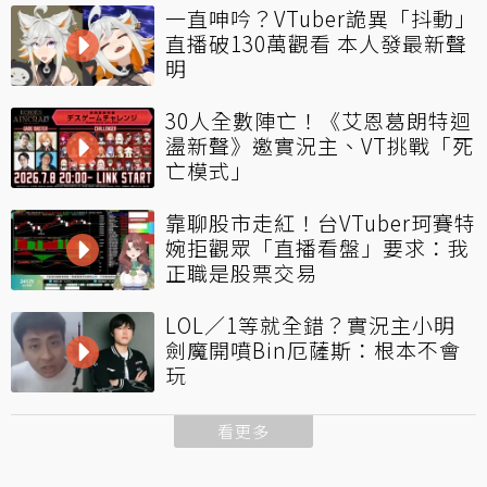
一直呻吟？VTuber詭異「抖動」
直播破130萬觀看 本人發最新聲
明
30人全數陣亡！《艾恩葛朗特迴
盪新聲》邀實況主、VT挑戰「死
亡模式」
靠聊股市走紅！台VTuber珂賽特
婉拒觀眾「直播看盤」要求：我
正職是股票交易
LOL／1等就全錯？實況主小明
劍魔開噴Bin厄薩斯：根本不會
玩
看更多