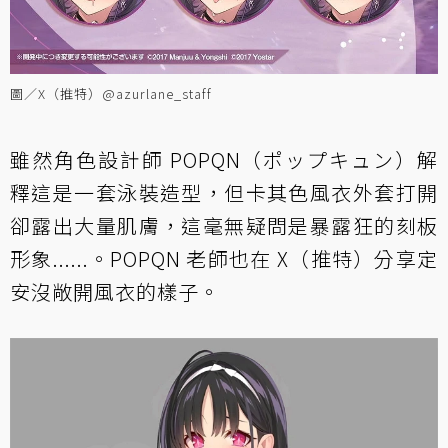
圖／X（推特）@azurlane_staff
雖然角色設計師 POPQN（ポップキュン）解
釋這是一套泳裝造型，但卡其色風衣外套打開
卻露出大量肌膚，這毫無疑問是暴露狂的刻板
形象......。POPQN 老師也在 X（推特）分享定
安沒敞開風衣的樣子。