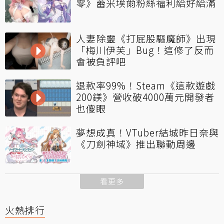
零》蕾米埃爾粉絲福利給好給滿
人妻除靈《打屁股驅魔師》出現
「梅川伊芙」Bug！這修了反而
會被負評吧
退款率99%！Steam《這款遊戲
200鎂》營收破4000萬元開發者
也傻眼
夢想成真！VTuber結城昨日奈與
《刀劍神域》推出聯動周邊
看更多
火熱排行