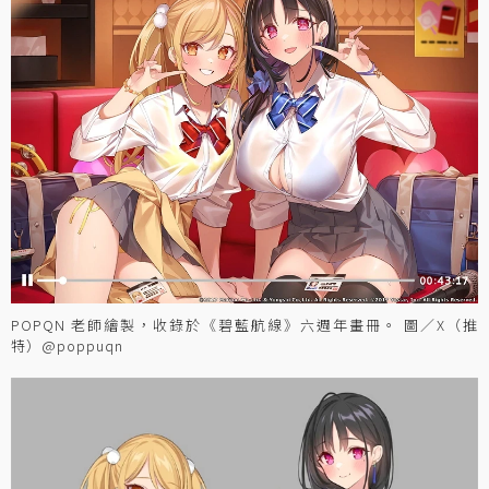
POPQN 老師繪製，收錄於《碧藍航線》六週年畫冊。 圖／X（推
特）@poppuqn