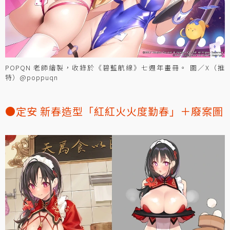
POPQN 老師繪製，收錄於《碧藍航線》七週年畫冊。 圖／X（推
特）@poppuqn
●定安 新春造型「紅紅火火度勤春」＋廢案圖