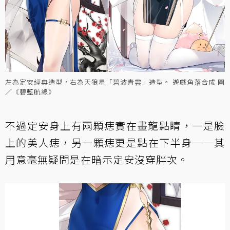
左為定安經典造型，右為天狼星「碧波青雲」造型。 遊戲角落合成 圖
／《碧藍航線》
不過定安身上有兩顆痣實在畫龍點睛，一是臉
上的美人痣，另一顆痣更是點在下半身──其
用意毫無疑問是在暗示定安沒穿胖次。