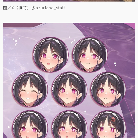
圖／X（推特）@azurlane_staff