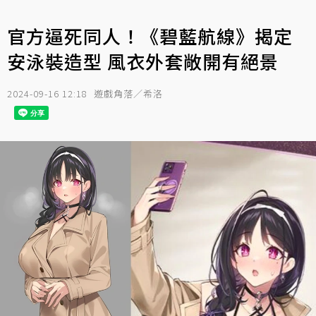
官方逼死同人！《碧藍航線》揭定
安泳裝造型 風衣外套敞開有絕景
2024-09-16 12:18
遊戲角落／希洛