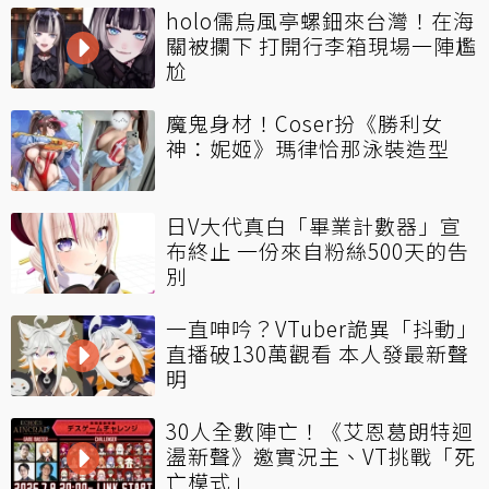
holo儒烏風亭螺鈿來台灣！在海
關被攔下 打開行李箱現場一陣尷
尬
魔鬼身材！Coser扮《勝利女
神：妮姬》瑪律恰那泳裝造型
日V大代真白「畢業計數器」宣
布終止 一份來自粉絲500天的告
別
一直呻吟？VTuber詭異「抖動」
直播破130萬觀看 本人發最新聲
明
30人全數陣亡！《艾恩葛朗特迴
盪新聲》邀實況主、VT挑戰「死
亡模式」