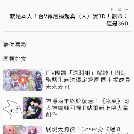
下一篇
→
就是本人！台V菲尼揭超真（人）實3D！觀眾：
這是36D
猜你喜歡
同類好文
日V團體「深淵組」解散！因財
務惡化無法穩定營運 同步揭成員
未來去向
神隱兩年終於復活！《冰菓》同
人神繪師回歸 P站重新上傳大量
創作
展現大胸襟！Coser扮《絕區