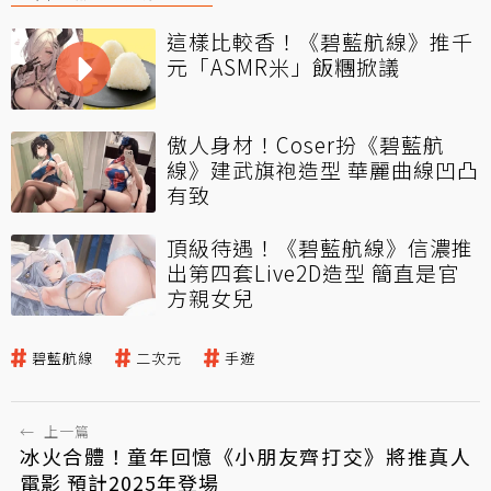
這樣比較香！《碧藍航線》推千
元「ASMR米」飯糰掀議
傲人身材！Coser扮《碧藍航
線》建武旗袍造型 華麗曲線凹凸
有致
頂級待遇！《碧藍航線》信濃推
出第四套Live2D造型 簡直是官
方親女兒
碧藍航線
二次元
手遊
←
上一篇
冰火合體！童年回憶《小朋友齊打交》將推真人
電影 預計2025年登場