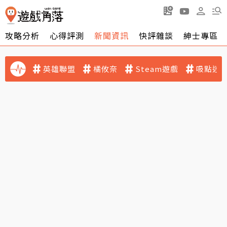
攻略分析
心得評測
新聞資訊
快評雜談
紳士專區
英雄聯盟
橘攸奈
Steam遊戲
吸點迷