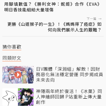
用腳填數值？《勝利女神：妮姬》合作《EVA》
明日香技能組給大量增傷
下一篇
→
更勝《山道猴子的一生》！《媽媽得了癌症》如
何向我們展示人生的艱難？
猜你喜歡
同類好文
日V團體「深淵組」解散！因財
務惡化無法穩定營運 同步揭成員
未來去向
神隱兩年終於復活！《冰菓》同
人神繪師回歸 P站重新上傳大量
創作