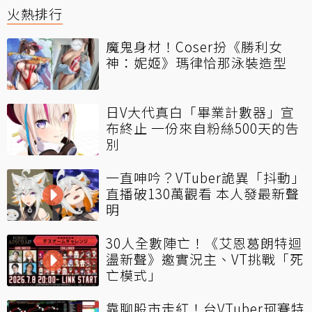
火熱排行
魔鬼身材！Coser扮《勝利女
神：妮姬》瑪律恰那泳裝造型
日V大代真白「畢業計數器」宣
布終止 一份來自粉絲500天的告
別
一直呻吟？VTuber詭異「抖動」
直播破130萬觀看 本人發最新聲
明
30人全數陣亡！《艾恩葛朗特迴
盪新聲》邀實況主、VT挑戰「死
亡模式」
靠聊股市走紅！台VTuber珂賽特