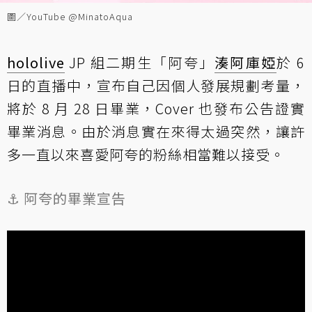
圖／YouTube @MinatoAqua
hololive
JP 組二期生「阿夸」
湊阿庫婭
於 6
日的直播中，宣布自己因個人發展規劃考量，
將於 8 月 28 日畢業，Cover 也發布公告證實
畢業消息。由於消息實在來得太過突然，讓許
多一直以來喜愛阿夸的粉絲相當難以接受。
⚓ 阿夸的畢業宣告