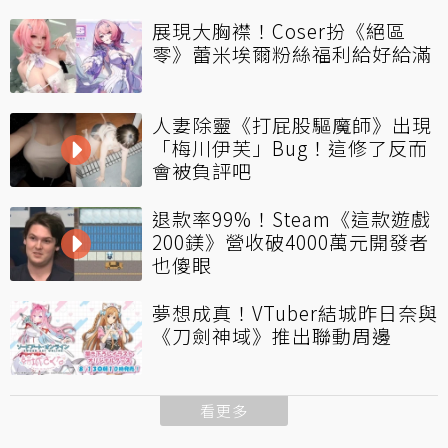
展現大胸襟！Coser扮《絕區
零》蕾米埃爾粉絲福利給好給滿
人妻除靈《打屁股驅魔師》出現
「梅川伊芙」Bug！這修了反而
會被負評吧
退款率99%！Steam《這款遊戲
200鎂》營收破4000萬元開發者
也傻眼
夢想成真！VTuber結城昨日奈與
《刀劍神域》推出聯動周邊
看更多