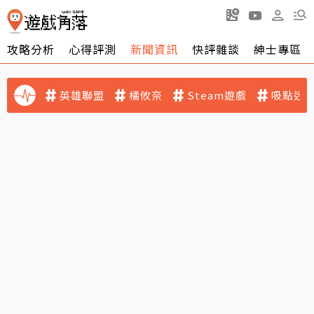
攻略分析
心得評測
新聞資訊
快評雜談
紳士專區
英雄聯盟
橘攸奈
Steam遊戲
吸點迷