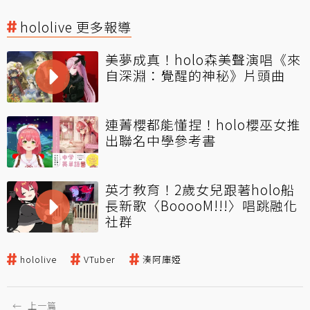
hololive 更多報導
美夢成真！holo森美聲演唱《來
自深淵：覺醒的神秘》片頭曲
連菁櫻都能懂捏！holo櫻巫女推
出聯名中學參考書
英才教育！2歲女兒跟著holo船
長新歌〈BooooM!!!〉唱跳融化
社群
hololive
VTuber
湊阿庫婭
←
上一篇