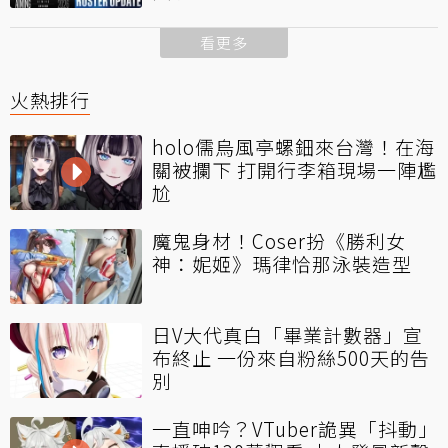
看更多
火熱排行
holo儒烏風亭螺鈿來台灣！在海
關被攔下 打開行李箱現場一陣尷
尬
魔鬼身材！Coser扮《勝利女
神：妮姬》瑪律恰那泳裝造型
日V大代真白「畢業計數器」宣
布終止 一份來自粉絲500天的告
別
一直呻吟？VTuber詭異「抖動」