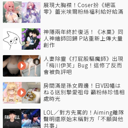
展現大胸襟！Coser扮《絕區
零》蕾米埃爾粉絲福利給好給滿
神隱兩年終於復活！《冰菓》同
人神繪師回歸 P站重新上傳大量
創作
人妻除靈《打屁股驅魔師》出現
「梅川伊芙」Bug！這修了反而
會被負評吧
房間滿是孫女周邊！日V因幡は
ねる送別摯愛祖母 籲粉絲珍惜相
處時光
LOL／對方先罵的！Aiming離隊
聲明還原始末稱對方「不願與他
共事」