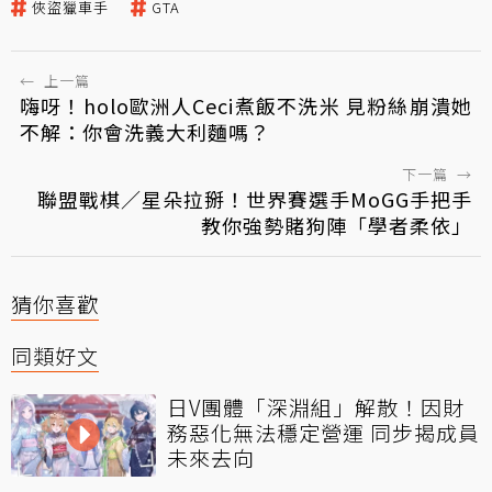
俠盜獵車手
GTA
←
上一篇
嗨呀！holo歐洲人Ceci煮飯不洗米 見粉絲崩潰她
不解：你會洗義大利麵嗎？
下一篇
→
聯盟戰棋／星朵拉掰！世界賽選手MoGG手把手
教你強勢賭狗陣「學者柔依」
猜你喜歡
同類好文
日V團體「深淵組」解散！因財
務惡化無法穩定營運 同步揭成員
未來去向