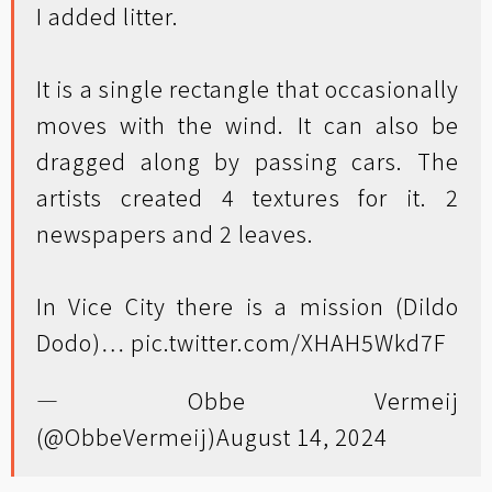
I added litter.
It is a single rectangle that occasionally
moves with the wind. It can also be
dragged along by passing cars. The
artists created 4 textures for it. 2
newspapers and 2 leaves.
In Vice City there is a mission (Dildo
Dodo)…
pic.twitter.com/XHAH5Wkd7F
— Obbe Vermeij
(@ObbeVermeij)
August 14, 2024