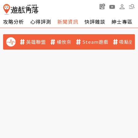
攻略分析
心得評測
新聞資訊
快評雜談
紳士專區
英雄聯盟
橘攸奈
Steam遊戲
吸點迷