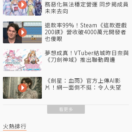
務惡化無法穩定營運 同步揭成員
未來去向
退款率99%！Steam《這款遊戲
200鎂》營收破4000萬元開發者
也傻眼
夢想成真！VTuber結城昨日奈與
《刀劍神域》推出聯動周邊
《劍星：血雨》官方上傳AI影
片！網一面倒不挺：令人失望
看更多
火熱排行