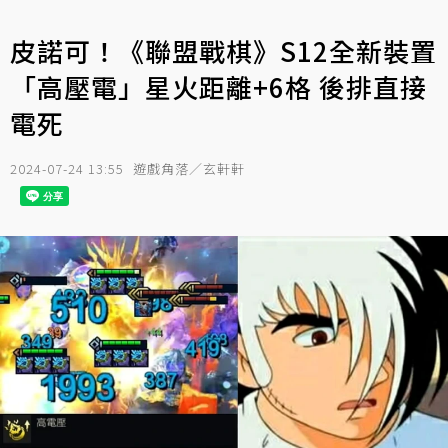
皮諾可！《聯盟戰棋》S12全新裝置
「高壓電」星火距離+6格 後排直接
電死
2024-07-24 13:55
遊戲角落／玄軒軒