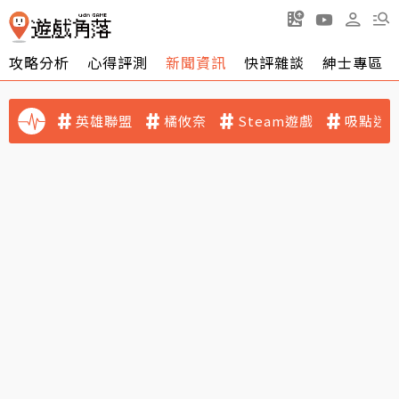
攻略分析
心得評測
新聞資訊
快評雜談
紳士專區
英雄聯盟
橘攸奈
Steam遊戲
吸點迷