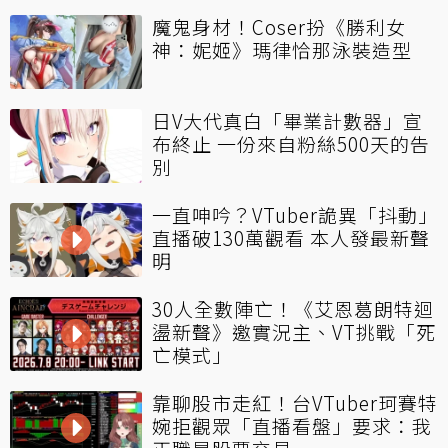
魔鬼身材！Coser扮《勝利女
神：妮姬》瑪律恰那泳裝造型
日V大代真白「畢業計數器」宣
布終止 一份來自粉絲500天的告
別
一直呻吟？VTuber詭異「抖動」
直播破130萬觀看 本人發最新聲
明
30人全數陣亡！《艾恩葛朗特迴
盪新聲》邀實況主、VT挑戰「死
亡模式」
靠聊股市走紅！台VTuber珂賽特
婉拒觀眾「直播看盤」要求：我