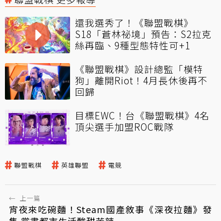
還我選秀了！《聯盟戰棋》
S18「蒼林祕境」預告：S2拉克
絲再臨、9種型態特性可+1
《聯盟戰棋》設計總監「模特
狗」離開Riot！4月長休後再不
回歸
目標EWC！台《聯盟戰棋》4名
頂尖選手加盟ROC戰隊
聯盟戰棋
英雄聯盟
電競
←
上一篇
宵夜來吃碗麵！Steam國產敘事《深夜拉麵》發