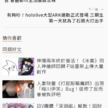
售 嘗盡都市生活酸甜苦辣
下一篇
→
有夠吵！hololive大型ARK連動正式登場 三期生
第一天就為了石頭大打出手
猜你喜歡
同類好文
神隱兩年終於復活！《冰菓》同
人神繪師回歸 P站重新上傳大量
創作
人妻除靈《打屁股驅魔師》出現
「梅川伊芙」Bug！這修了反而
會被負評吧
日V團體「深淵組」解散！因財