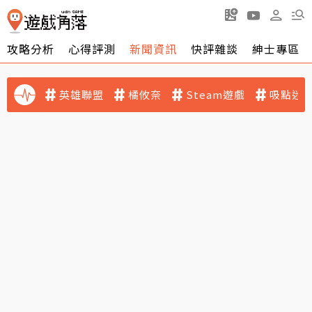
攻略分析
心得評測
新聞資訊
快評雜談
紳士專區
英雄聯盟
橘攸奈
Steam遊戲
吸點迷