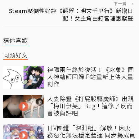
下一篇
→
Steam壓倒性好評《餓殍：明末千里行》新增日
配！女主角由釘宮理惠獻聲
猜你喜歡
同類好文
神隱兩年終於復活！《冰菓》同
人神繪師回歸 P站重新上傳大量
創作
人妻除靈《打屁股驅魔師》出現
「梅川伊芙」Bug！這修了反而
會被負評吧
日V團體「深淵組」解散！因財
務惡化無法穩定營運 同步揭成員