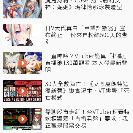
神：妮姬》瑪律恰那泳裝造型
日V大代真白「畢業計數器」宣
布終止 一份來自粉絲500天的告
別
一直呻吟？VTuber詭異「抖動」
直播破130萬觀看 本人發最新聲
明
30人全數陣亡！《艾恩葛朗特迴
盪新聲》邀實況主、VT挑戰「死
亡模式」
靠聊股市走紅！台VTuber珂賽特
婉拒觀眾「直播看盤」要求：我
正職是股票交易