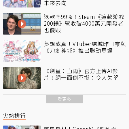
未來去向
退款率99%！Steam《這款遊戲
200鎂》營收破4000萬元開發者
也傻眼
夢想成真！VTuber結城昨日奈與
《刀劍神域》推出聯動周邊
《劍星：血雨》官方上傳AI影
片！網一面倒不挺：令人失望
看更多
火熱排行
魔鬼身材！Coser扮《勝利女