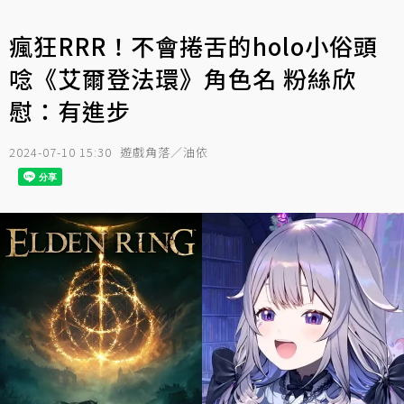
瘋狂RRR！不會捲舌的holo小俗頭
唸《艾爾登法環》角色名 粉絲欣
慰：有進步
2024-07-10 15:30
遊戲角落／油依