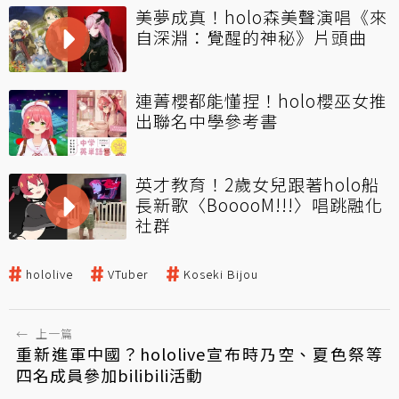
美夢成真！holo森美聲演唱《來
自深淵：覺醒的神秘》片頭曲
連菁櫻都能懂捏！holo櫻巫女推
出聯名中學參考書
英才教育！2歲女兒跟著holo船
長新歌〈BooooM!!!〉唱跳融化
社群
hololive
VTuber
Koseki Bijou
←
上一篇
重新進軍中國？hololive宣布時乃空、夏色祭等
四名成員參加bilibili活動