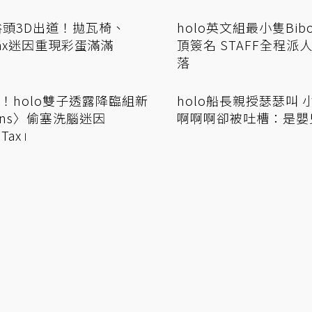
俗頭載瑟瑟《戀與深空》 被
holo俗頭避免離別場
料給星街超尬：Biboo都玩
聽到Mococo難過了
抱歉...
小俗頭3D出道！拋瓦椅、
holo英文組最小隻Bi
 Tax迷因重現彩蛋滿滿
頂簽名 STAFF全程派
落