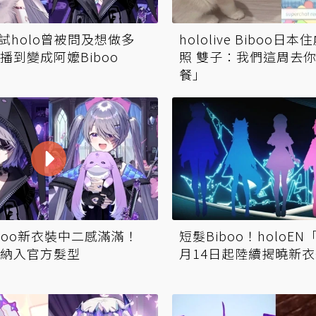
面試holo曾被問及想做多
hololive Biboo
播到變成阿嬤Biboo
照 雙子：我們這周去
餐」
Biboo新衣裝中二感滿滿！
短髮Biboo！holoE
納入官方髮型
月14日起陸續揭曉新