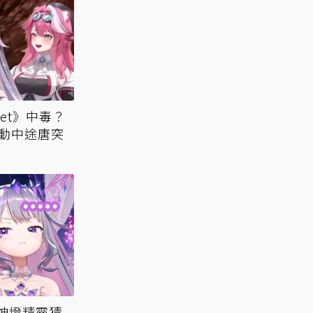
cket》中毒？
ra聯動中途唐突
用神燈精靈猜