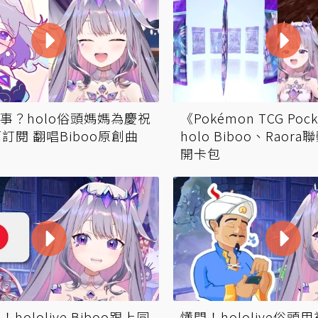
事？holo俗頭媽媽為慶祝
《Pokémon TCG Po
訂閱 翻唱Biboo原創曲
holo Biboo、Rao
開卡包
hololive Biboo跟上同
懂問！hololive俗頭