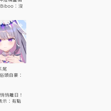
iboo：沒
場片尾
 俗頭自豪：