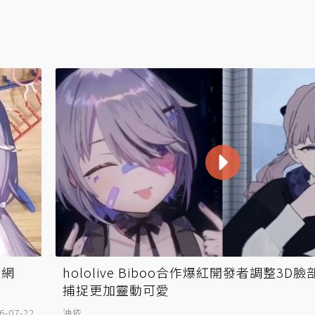
 網
hololive Biboo合作爆紅開發者調整3D
捕捉更加靈動可愛
6-07-22
油依