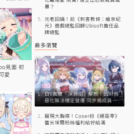
暴？
元老回鍋！前《刺客教條：維京紀
元》遊戲總監回歸Ubisoft擔任品
牌總監
最多瀏覽
oo見面 初
可愛
日V團體「深淵組」解散！因財務
惡化無法穩定營運 同步揭成員未
來去向
展現大胸襟！Coser扮《絕區零》
蕾米埃爾粉絲福利給好給滿