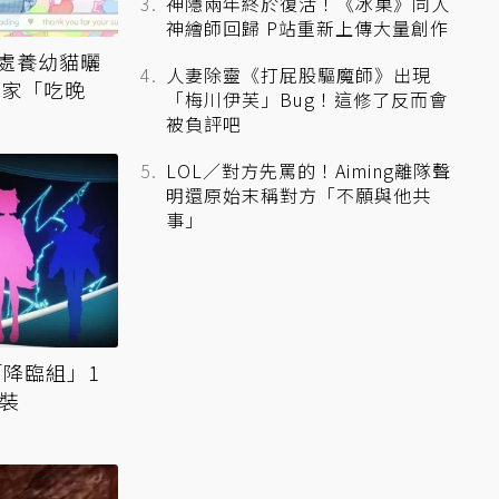
神隱兩年終於復活！《冰菓》同人
神繪師回歸 P站重新上傳大量創作
日本住處養幼貓曬
人妻除靈《打屁股驅魔師》出現
你家「吃晚
「梅川伊芙」Bug！這修了反而會
被負評吧
LOL／對方先罵的！Aiming離隊聲
明還原始末稱對方「不願與他共
事」
N「降臨組」1
衣裝