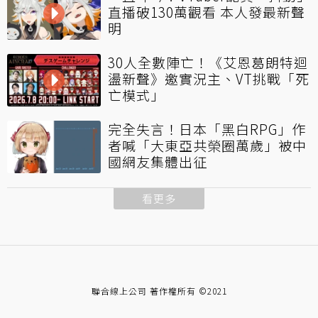
直播破130萬觀看 本人發最新聲
明
30人全數陣亡！《艾恩葛朗特迴
盪新聲》邀實況主、VT挑戰「死
亡模式」
完全失言！日本「黑白RPG」作
者喊「大東亞共榮圈萬歲」被中
國網友集體出征
看更多
聯合線上公司 著作權所有 ©2021