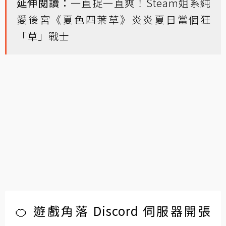
延伸閱讀：
一直捉一直爽！Steam姐系純
愛後宮《夏色四葉草》炎炎夏日當個狂
「草」戰士
🍊 遊戲角落 Discord 伺服器開張