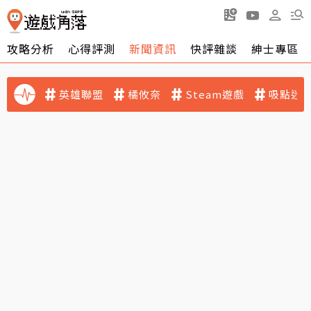
攻略分析
心得評測
新聞資訊
快評雜談
紳士專區
英雄聯盟
橘攸奈
Steam遊戲
吸點迷