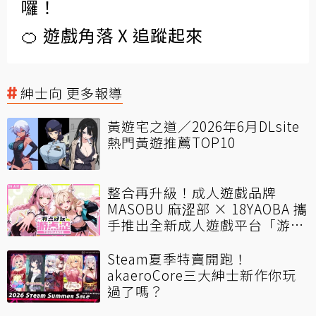
囉！
🍊 遊戲角落 X 追蹤起來
紳士向 更多報導
黃遊宅之道／2026年6月DLsite
熱門黃遊推薦TOP10
整合再升級！成人遊戲品牌
MASOBU 麻涩部 × 18YAOBA 攜
手推出全新成人遊戲平台「游点
涩」打造華語圈優質多元的成人
遊戲體驗
Steam夏季特賣開跑！
akaeroCore三大紳士新作你玩
過了嗎？