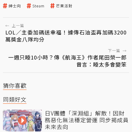
紳士向
Steam
芒果派對
←
上一篇
LOL／主委加碼送幸福！據傳石油盃再加碼3200
萬獎金八隊均分
下一篇
→
一週只睡10小時？傳《航海王》作者尾田榮一郎
曾言：睡太多會變笨
猜你喜歡
同類好文
日V團體「深淵組」解散！因財
務惡化無法穩定營運 同步揭成員
未來去向