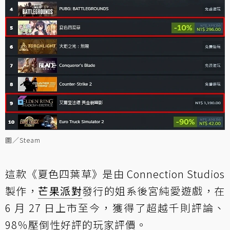
圖／Steam
這款《夏色四葉草》是由 Connection Studios
製作，
芒果派對
發行的姐系後宮純愛遊戲，在
6 月 27 日上市至今，獲得了超越千則評論、
98％壓倒性好評的玩家評價。