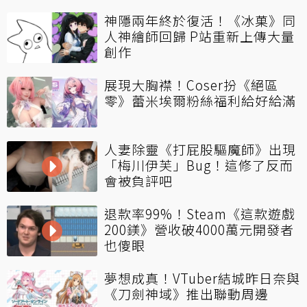
神隱兩年終於復活！《冰菓》同
人神繪師回歸 P站重新上傳大量
創作
展現大胸襟！Coser扮《絕區
零》蕾米埃爾粉絲福利給好給滿
人妻除靈《打屁股驅魔師》出現
「梅川伊芙」Bug！這修了反而
會被負評吧
退款率99%！Steam《這款遊戲
200鎂》營收破4000萬元開發者
也傻眼
夢想成真！VTuber結城昨日奈與
《刀劍神域》推出聯動周邊