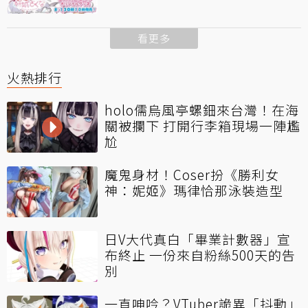
看更多
火熱排行
holo儒烏風亭螺鈿來台灣！在海
關被攔下 打開行李箱現場一陣尷
尬
魔鬼身材！Coser扮《勝利女
神：妮姬》瑪律恰那泳裝造型
日V大代真白「畢業計數器」宣
布終止 一份來自粉絲500天的告
別
一直呻吟？VTuber詭異「抖動」