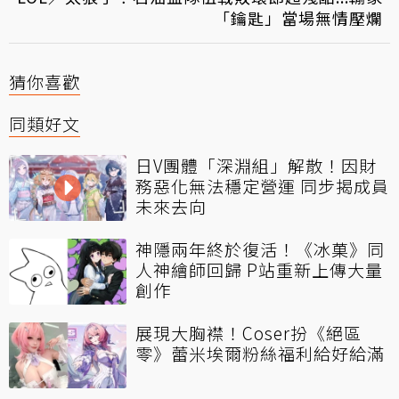
「鑰匙」當場無情壓爛
猜你喜歡
同類好文
日V團體「深淵組」解散！因財
務惡化無法穩定營運 同步揭成員
未來去向
神隱兩年終於復活！《冰菓》同
人神繪師回歸 P站重新上傳大量
創作
展現大胸襟！Coser扮《絕區
零》蕾米埃爾粉絲福利給好給滿