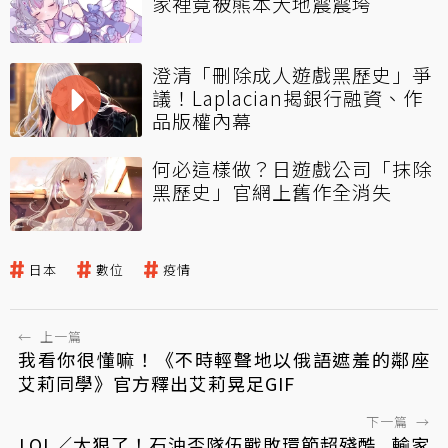
家裡竟被熊本大地震震垮
澄清「刪除成人遊戲黑歷史」爭
議！Laplacian揭銀行融資、作
品版權內幕
何必這樣做？日遊戲公司「抹除
黑歷史」官網上舊作全消失
日本
數位
疫情
←
上一篇
我看你很懂嘛！《不時輕聲地以俄語遮羞的鄰座
艾莉同學》官方釋出艾莉晃足GIF
下一篇
→
LOL／太狠了！石油盃隊伍戰敗環節超殘酷...輸家