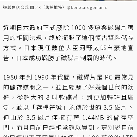
遊戲角落合成 圖／X（舊稱推特）@konotarogomame
近期
日本
政府正式廢除 1000 多項與磁碟片應
用的相關法規，終於擺脫了這個復古資料儲存
方式。日本現任
數位
大臣河野太郎自豪地宣
告，日本成功戰勝了磁碟片制霸的時代。
1980 年到 1990 年代間，磁碟片是 PC 最常見
的儲存媒體之一，並且經歷了好幾個世代的演
進，從超大的 8 吋軟碟片，到更加輕巧且廣
泛，並以「存檔符號」永傳於世的 3.5 磁片。
但由於 3.5 磁片僅擁有著 1.44MB 的儲存空
間，而且目前已經相當難以買到，更別說目前