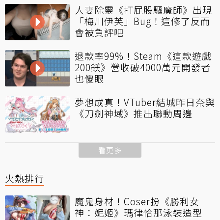
人妻除靈《打屁股驅魔師》出現
「梅川伊芙」Bug！這修了反而
會被負評吧
退款率99%！Steam《這款遊戲
200鎂》營收破4000萬元開發者
也傻眼
夢想成真！VTuber結城昨日奈與
《刀劍神域》推出聯動周邊
看更多
火熱排行
魔鬼身材！Coser扮《勝利女
神：妮姬》瑪律恰那泳裝造型