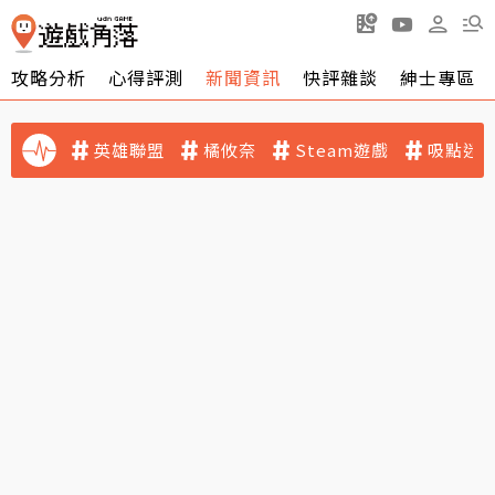
攻略分析
心得評測
新聞資訊
快評雜談
紳士專區
英雄聯盟
橘攸奈
Steam遊戲
吸點迷