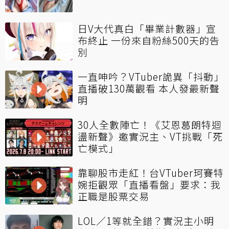
日V大代真白「畢業計數器」宣
布終止 一份來自粉絲500天的告
別
一直呻吟？VTuber詭異「抖動」
直播破130萬觀看 本人發最新聲
明
30人全數陣亡！《艾恩葛朗特迴
盪新聲》邀實況主、VT挑戰「死
亡模式」
靠聊股市走紅！台VTuber珂賽特
婉拒觀眾「直播看盤」要求：我
正職是股票交易
LOL／1等就全錯？實況主小明