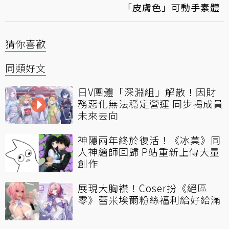
「皮膚色」可動手素體
猜你喜歡
同類好文
日V團體「深淵組」解散！因財
務惡化無法穩定營運 同步揭成員
未來去向
神隱兩年終於復活！《冰菓》同
人神繪師回歸 P站重新上傳大量
創作
展現大胸襟！Coser扮《絕區
零》蕾米埃爾粉絲福利給好給滿