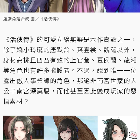
遊戲角落合成 圖／《活俠傳》
《
活俠傳
》的可愛立繪無疑是本作賣點之一，
除了嬌小玲瓏的唐默鈴、葉雲裳、魏菊以外，
身材高挑且凹凸有致的上官螢、夏侯蘭、龍湘
等角色也有許多擁護者。不過，說到唯一一位
露出傲人事業線的角色，那絕非南宮世家的大
公子
南宮深
莫屬，而他甚至因此變成玩家的惡
搞素材？