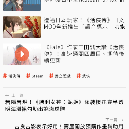
造福日本玩家！《活俠傳》日文
MOD全新推出「讀音標示」功能
《Fate》作家三田誠大讚《活俠
傳》！高速通關四周目、期待後
續更新
活俠傳
Steam
獨立遊戲
武俠
←
上一篇
若隱若現！《勝利女神：妮姬》泳裝櫻花穿半透
明海灘裙勾勒出飽滿球體
下一篇
→
吉良吉影表示好用！壽屋開放預購作畫輔助用