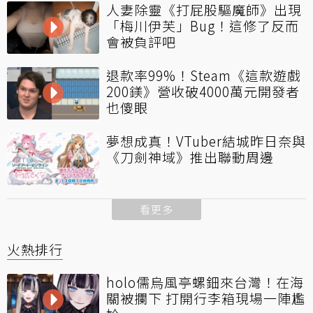
人妻除靈《打屁股驅魔師》出現
「梅川伊芙」Bug！這修了反而
會被負評吧
退款率99%！Steam《這款遊戲
200鎂》營收破4000萬元開發者
也傻眼
夢想成真！VTuber結城昨日奈與
《刀劍神域》推出聯動周邊
看更多
火熱排行
holo儒烏風亭螺鈿來台灣！在海
關被攔下 打開行李箱現場一陣尷