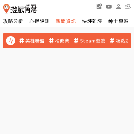
攻略分析
心得評測
新聞資訊
快評雜談
紳士專區
英雄聯盟
橘攸奈
Steam遊戲
吸點迷