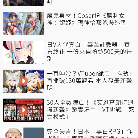
尬
魔鬼身材！Coser扮《勝利女
神：妮姬》瑪律恰那泳裝造型
日V大代真白「畢業計數器」宣
布終止 一份來自粉絲500天的告
別
一直呻吟？VTuber詭異「抖動」
直播破130萬觀看 本人發最新聲
明
30人全數陣亡！《艾恩葛朗特迴
盪新聲》邀實況主、VT挑戰「死
亡模式」
完全失言！日本「黑白RPG」作