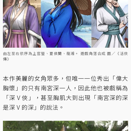
由左至右依序為上官螢、夏侯蘭、龍湘。 遊戲角落合成 圖／《活俠
傳》
本作美麗的女角眾多，但唯一一位秀出「偉大
胸懷」的只有南宮深一人，因此他也被戲稱為
「深 V 俠」，甚至胸肌大到出現「南宮深的深
是深 V 的深」的說法。