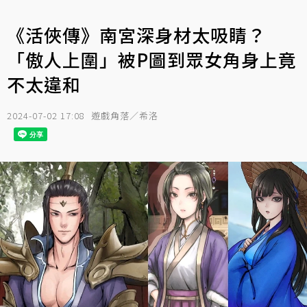
《活俠傳》南宮深身材太吸睛？
「傲人上圍」被P圖到眾女角身上竟
不太違和
2024-07-02 17:08
遊戲角落／希洛