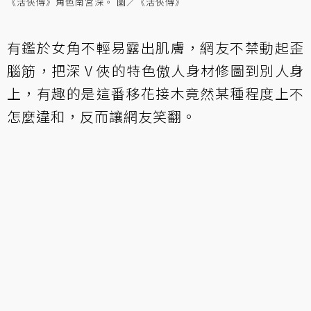
《活俠傳》角色南宮深。 圖／《活俠傳》
有鑑於女角不輕易露出肌膚，網友不禁動起歪
腦筋，把深 V 俠的特色傲人身材修圖到別人身
上，有趣的是這番移花接木竟然某種程度上不
怎麼違和，反而讓網友笑翻。