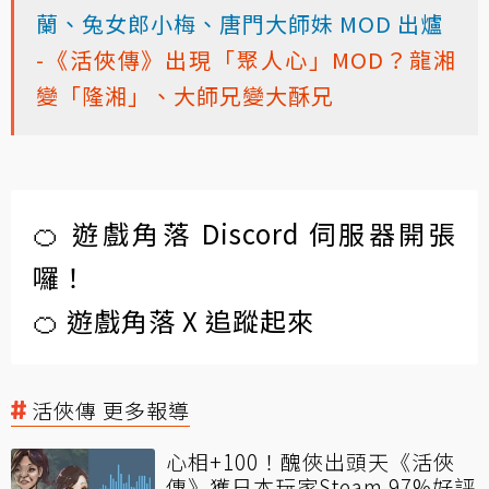
蘭、兔女郎小梅、唐門大師妹 MOD 出爐
-《活俠傳》出現「聚人心」MOD？龍湘
變「隆湘」、大師兄變大酥兄
🍊 遊戲角落 Discord 伺服器開張
囉！
🍊 遊戲角落 X 追蹤起來
活俠傳 更多報導
心相+100！醜俠出頭天《活俠
傳》獲日本玩家Steam 97%好評