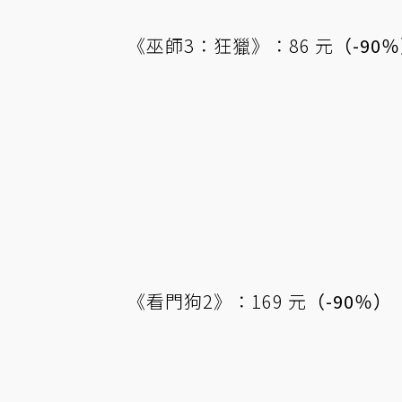
《巫師3：狂獵》：86 元
（-90
《看門狗2》：169 元
（-90％）