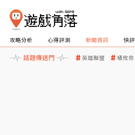
攻略分析
心得評測
新聞資訊
快評
話題傳送門
英雄聯盟
橘攸奈