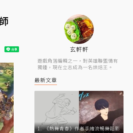
巫師
玄軒軒
遊戲角落編輯之一，對英雄聯盟情有
獨鍾，現在立志成為一名烘焙王。
最新文章
《熱舞青春》作者手繪流暢舞蹈影