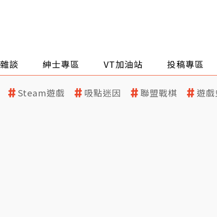
雜談
紳士專區
VT加油站
投稿專區
Steam遊戲
吸點迷因
聯盟戰棋
遊戲