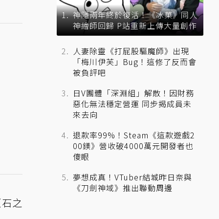
神隱兩年終於復活！《冰菓》同人
神繪師回歸 P站重新上傳大量創作
人妻除靈《打屁股驅魔師》出現
「梅川伊芙」Bug！這修了反而會
被負評吧
日V團體「深淵組」解散！因財務
惡化無法穩定營運 同步揭成員未
來去向
退款率99%！Steam《這款遊戲2
00鎂》營收破4000萬元開發者也
傻眼
夢想成真！VTuber結城昨日奈與
《刀劍神域》推出聯動周邊
《石之