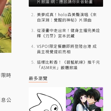
片掀議 網：應該請你來做動畫
美夢成真！holo森美聲演唱《來
自深淵：覺醒的神秘》片頭曲
從漫畫中走出來！健身主播完美詮
釋《刃牙》宮本武藏
VSPO!限定餐廳即將登陸台港 成
員主視覺提前亮相
這樣比較香！《碧藍航線》推千元
「ASMR米」飯糰掀議
作限時
最多瀏覽
消息公