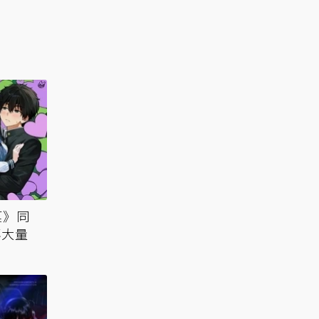
菓》同
傳大量