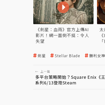
《劍星：血雨》官方上傳AI
太
影片！網一面倒不挺：令人
《
失望
「
劍星
Stellar Blade
勝利女
←
上一篇
多平台策略開始？Square Enix
系列6/13登陸Steam