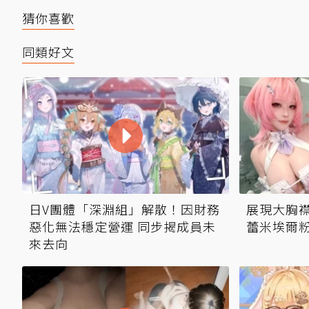
猜你喜歡
同類好文
日V團體「深淵組」解散！因財務
展現大胸襟
惡化無法穩定營運 同步揭成員未
蕾米埃爾
來去向