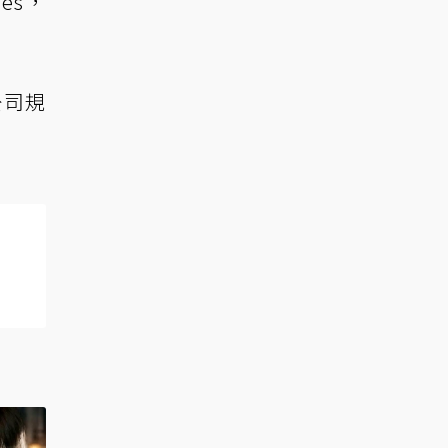
es，
公司規