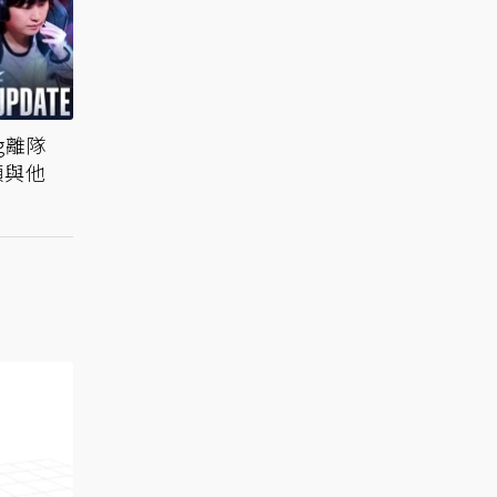
g離隊
願與他