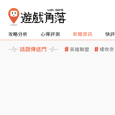
攻略分析
心得評測
新聞資訊
快評
話題傳送門
英雄聯盟
橘攸奈