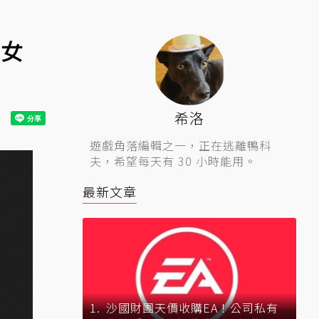
巫女
希洛
遊戲角落編輯之一，正在逃離鴨科
夫，希望每天有 30 小時能用。
最新文章
沙國財團天價收購EA！公司私有