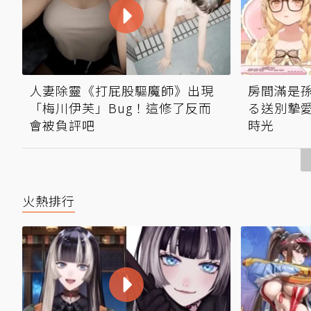
人妻除靈《打屁股驅魔師》出現
房間滿是
「梅川伊芙」Bug！這修了反而
る送別摯愛
會被負評吧
時光
火熱排行