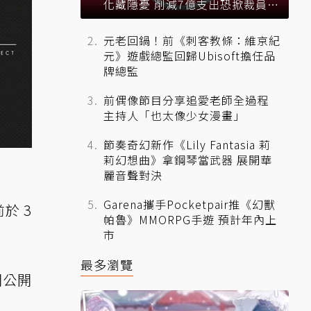
化藏隱憂 削減7億支出恐掀裁員風
暴？
元老回鍋！前《刺客教條：維京紀
元》遊戲總監回歸Ubisoft擔任品
牌總監
前偶像節目分享追愛老師全過程
主持人「也太像少女漫畫」
節奏奇幻新作《Lily Fantasia 莉
莉幻想曲》拿鋼琴當武器 展開華
麗音聲對決
Garena攜手Pocketpair推《幻獸
前於 3
帕魯》MMORPG手遊 預計年內上
。
市
最多瀏覽
開公開