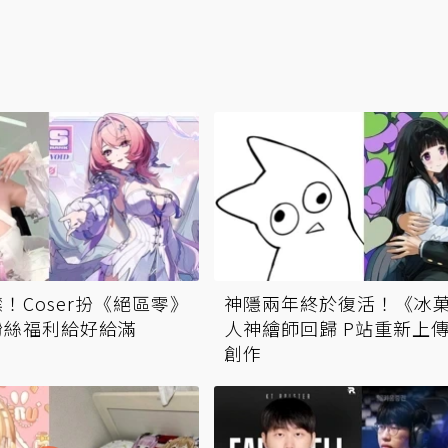
！Coser扮《絕區零》
神隱兩年終於復活！《冰
粉絲福利給好給滿
人神繪師回歸 P站重新上
創作