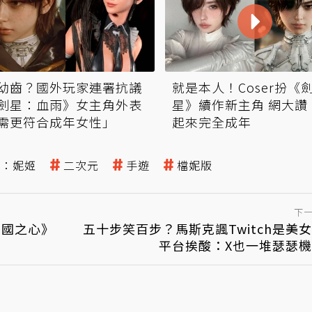
幼齒？國外玩家連署抗議
就是本人！Coser扮《
劍星：血雨》女主角外表
星》續作新主角 網大讚
需更符合成年女性」
起來完全成年
神：妮姬
二次元
手遊
檔妮版
下
《王國之心》
五十步笑百步？馬斯克諷Twitch是美
平台挨酸：X也一堆瑟瑟