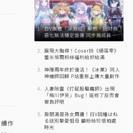
日V團體「深淵組」解散！因財務
惡化無法穩定營運 同步揭成員未
來去向
展現大胸襟！Coser扮《絕區零》
蕾米埃爾粉絲福利給好給滿
神隱兩年終於復活！《冰菓》同人
神繪師回歸 P站重新上傳大量創作
人妻除靈《打屁股驅魔師》出現
「梅川伊芙」Bug！這修了反而會
被負評吧
房間滿是孫女周邊！日V因幡はね
る送別摯愛祖母 籲粉絲珍惜相處
含續作
時光