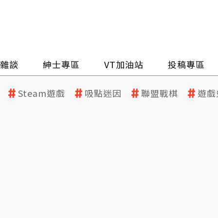
雜談
紳士專區
VT加油站
投稿專區
Steam遊戲
吸點迷因
聯盟戰棋
遊戲