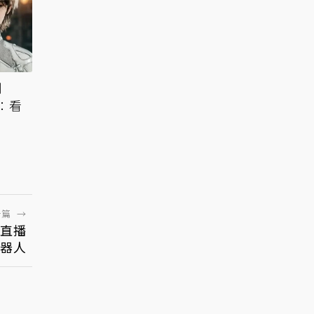
劍
：看
一篇
→
女直播
機器人