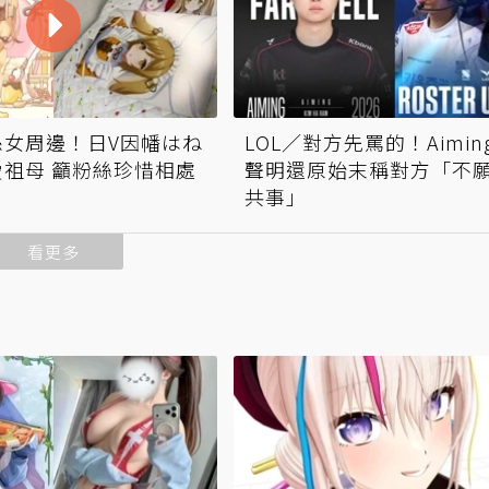
孫女周邊！日V因幡はね
LOL／對方先罵的！Aimin
祖母 籲粉絲珍惜相處
聲明還原始末稱對方「不
共事」
看更多