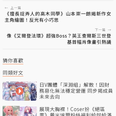
←
上一篇
《擅長捉弄人的高木同學》山本崇一朗揭新作女
主角繪圖！反光有小巧思
下一篇
→
像《艾爾登法環》超強Boss？英王查爾斯三世登
基首幅肖像畫引熱議
猜你喜歡
同類好文
日V團體「深淵組」解散！因財
務惡化無法穩定營運 同步揭成員
未來去向
展現大胸襟！Coser扮《絕區
零》蕾米埃爾粉絲福利給好給滿