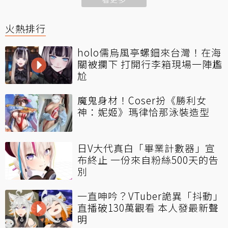
火熱排行
holo儒烏風亭螺鈿來台灣！在海
關被攔下 打開行李箱現場一陣尷
尬
魔鬼身材！Coser扮《勝利女
神：妮姬》瑪律恰那泳裝造型
日V大代真白「畢業計數器」宣
布終止 一份來自粉絲500天的告
別
一直呻吟？VTuber詭異「抖動」
直播破130萬觀看 本人發最新聲
明