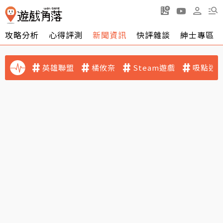
攻略分析
心得評測
新聞資訊
快評雜談
紳士專區
英雄聯盟
橘攸奈
Steam遊戲
吸點迷