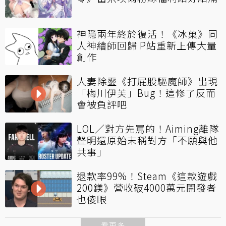
神隱兩年終於復活！《冰菓》同
人神繪師回歸 P站重新上傳大量
創作
人妻除靈《打屁股驅魔師》出現
「梅川伊芙」Bug！這修了反而
會被負評吧
LOL／對方先罵的！Aiming離隊
聲明還原始末稱對方「不願與他
共事」
退款率99%！Steam《這款遊戲
200鎂》營收破4000萬元開發者
也傻眼
看更多